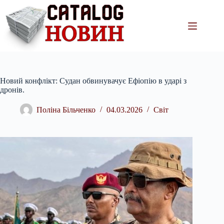
Перейти
до
вмісту
Новий конфлікт: Судан обвинувачує Ефіопію в ударі з
дронів.
Поліна Більченко
04.03.2026
Світ