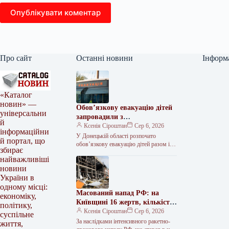
Опублікувати коментар
Про сайт
Останні новини
Інформ
«Каталог
новин» —
Обов’язкову евакуацію дітей
універсальни
запровадили з
й
найнебезпечніших зон
Ксенія Сіроштан
Сер 6, 2026
інформаційни
Краматорська та двох сусідніх
У Донецькій області розпочато
й портал, що
селищ.
обов’язкову евакуацію дітей разом із
збирає
батьками з населених пунктів
найважливіші
Красноторка та Біленьке, а також
новини
найбільш вразливих…
України в
одному місці:
Масований напад РФ: на
економіку,
Київщині 16 жертв, кількість
політику,
поранених сягнула 36
Ксенія Сіроштан
Сер 6, 2026
суспільне
За наслідками інтенсивного ракетно-
життя,