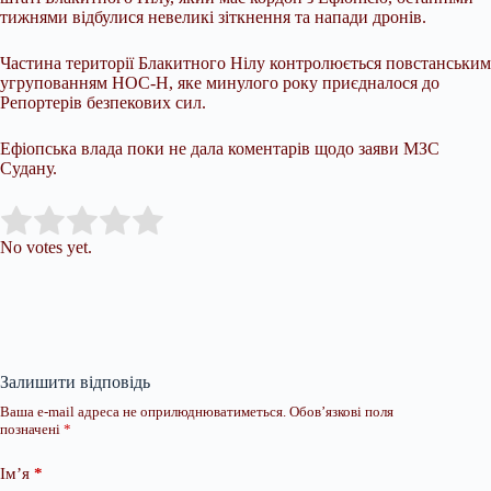
тижнями відбулися невеликі зіткнення та напади дронів.
Частина території Блакитного Нілу контролюється повстанським
угрупованням НОС-Н, яке минулого року приєдналося до
Репортерів безпекових сил.
Ефіопська влада поки не дала коментарів щодо заяви МЗС
Судану.
Submit Rating
Rate this item:
No votes yet.
Залишити відповідь
Ваша e-mail адреса не оприлюднюватиметься.
Обов’язкові поля
позначені
*
Ім’я
*