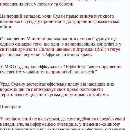
проведення атак у лютому та березні.
Це перший випадок, коли Судан прямо звинувачує свого
впливового сусіда у причетності до трирічної громадянської
війни.
Оголошення Міністерства закордонних справ Судану є ще
однією ознакою того, що один з найкривавіших конфліктів у
світі між армією та Силами швидкої підтримки (RSF) втягує
регіональні держави з Африки та інших країн.
У МЗС Судану кваліфікували дії Ефіопії як "явне порушення
суверенітету країни та неприкритий акт агресії."
Уряд Судану застерігає ефіопську владу від наслідків цих
ворожих дій та підтверджує своє право обстоювати
територіальну цілісність усіма доступними способами.
Поширити
У повідомленні не вказується, де саме відбулися передбачувані
напади, але, за інформацією очевидців, у південно-східному
штаті Блакитного Нілу, який має кордон з Ефіопією, останніми