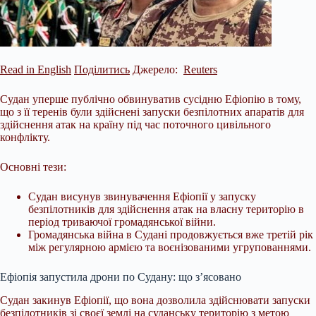
Read in English
Поділитись
Джерело:
Reuters
Судан уперше публічно обвинуватив сусідню Ефіопію в тому,
що з її теренів були здійснені запуски безпілотних апаратів для
здійснення атак на країну під час поточного цивільного
конфлікту.
Основні тези:
Судан висунув звинувачення Ефіопії у запуску
безпілотників для здійснення атак на власну територію в
період триваючої громадянської війни.
Громадянська війна в Судані продовжується вже третій рік
між регулярною армією та воєнізованими угрупованнями.
Ефіопія запустила дрони по Судану: що з’ясовано
Судан закинув Ефіопії, що вона дозволила здійснювати запуски
безпілотників зі своєї землі на суданську територію з метою