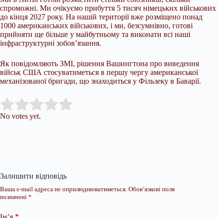
спроможні. Ми очікуємо прибуття 5 тисяч німецьких військових
до кінця 2027 року. На нашій території вже розміщено понад
1000 американських військових, і ми, безсумнівно, готові
прийняти ще більше у майбутньому та виконати всі наші
інфраструктурні зобов’язання.
Як повідомляють ЗМІ, рішення Вашингтона про виведення
військ США стосуватиметься в першу чергу американської
механізованої бригади, що знаходиться у Фільзеку в Баварії.
Submit Rating
Rate this item:
No votes yet.
Залишити відповідь
Ваша e-mail адреса не оприлюднюватиметься.
Обов’язкові поля
позначені
*
Ім’я
*