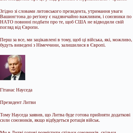
Згідно зі словами литовського президента, утримання уваги
Вашингтона до регіону є надзвичайно важливим, і союзники по
НАТО повинні подбати про те, щоб США не відводили свій
погляд від Європи.
Перш за все, ми зацікавлені в тому, щоб ці війська, які, можливо,
будуть виведені з Німеччини, залишилися в Європі.
Гітанас Науседа
Президент Литви
Тому Науседа заявив, що Литва буде готова прийняти додаткові
сили союзників, якщо відбудеться ротація військ.
Ми в Литві готові розмістити стільки союзників, скільки