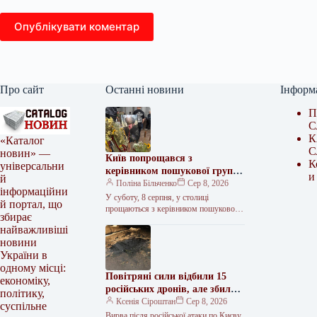
Опублікувати коментар
Про сайт
Останні новини
Інформ
П
С
К
«Каталог
С
новин» —
Київ попрощався з
К
універсальни
керівником пошукової групи
и
й
Олексієм Юковим
Поліна Більченко
Сер 8, 2026
інформаційни
У суботу, 8 серпня, у столиці
й портал, що
прощаються з керівником пошукової
збирає
групи “Плацдарм” Олексієм Юковим,
найважливіші
який 5 серпня отримав смертельне
новини
поранення…
України в
одному місці:
Повітряні сили відбили 15
економіку,
російських дронів, але збили
політику,
лише частину балістичних та
Ксенія Сіроштан
Сер 8, 2026
суспільне
зенітних ракет
Вирва після російської атаки по Києву,