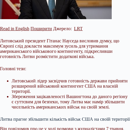
Read in English
Поширити
Джерело:
LRT
Литовський президент Гітанас Науседа висловив думку, що
Європі слід докласти максимум зусиль для утримання
американського військового контингенту, підкресливши
готовність Литви розмістити додаткові війська.
Головні тези:
Литовський лідер засвідчив готовність держави прийняти
розширений військовий контингент США на власній
території.
Збереження зацікавленості Вашингтона до даного регіону
є суттєвим для безпеки, тому Литва має намір збільшити
чисельність
американських військ на своїй землі.
Литва прагне збільшити кількість військ США на своїй території
Він повідомив про це у ході розмови з журналістами 7 травня.