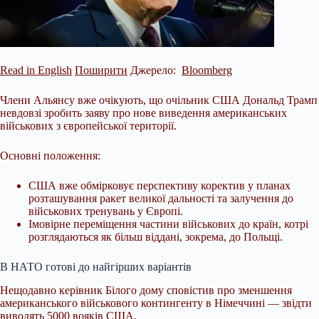
Read in English
Поширити
Джерело:
Bloomberg
Члени Альянсу вже очікують, що очільник США Дональд Трамп
невдовзі зробить заяву про нове виведення американських
військових з європейської території.
Основні положення:
США вже обмірковує перспективу коректив у планах
розташування ракет великої дальності та залучення до
військових тренувань у Європі.
Імовірне переміщення частини військових до країн, котрі
розглядаються як більш віддані, зокрема, до Польщі.
В НАТО готові до найгірших варіантів
Нещодавно керівник Білого дому сповістив про зменшення
американського військового контингенту в Німеччині — звідти
виводять 5000 вояків США.