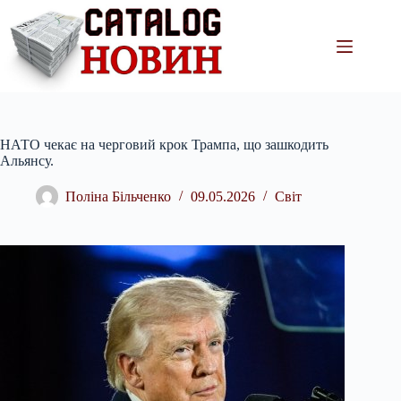
Перейти
до
вмісту
НАТО чекає на черговий крок Трампа, що зашкодить
Альянсу.
Поліна Більченко
09.05.2026
Світ