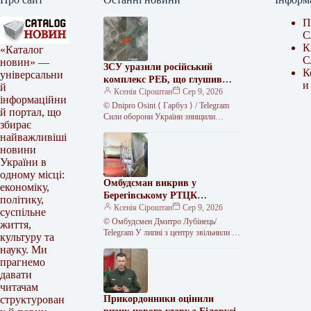
П
С
К
«Каталог
С
новин» —
ЗСУ уразили російський
К
універсальни
комплекс РЕБ, що глушив
и
й
Starlink
Ксенія Сіроштан
Сер 9, 2026
інформаційни
© Dnipro Osint ⟨ Гарбуз ⟩ / Telegram
й портал, що
Сили оборони України знищили
збирає
російський комплекс радіоелектронної
найважливіші
боротьби «Волна Купол Гарант» на…
новини
України в
одному місці:
Омбудсман викрив у
економіку,
Берегівському РТЦК
політику,
незаконне скасування
Ксенія Сіроштан
Сер 9, 2026
суспільне
відстрочок та утримання
© Омбудсмен Дмитро Лубінець/
життя,
громадян
Telegram У липні з центру звільнили 11
культуру та
людей, яких, за даними перевірки,
науку. Ми
утримували протиправно.
прагнемо
Представник омбудсмана…
давати
читачам
Прикордонники оцінили
структурован