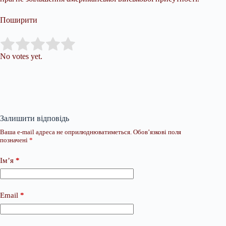
Поширити
Submit Rating
Rate this item:
No votes yet.
Залишити відповідь
Ваша e-mail адреса не оприлюднюватиметься.
Обов’язкові поля
позначені
*
Ім’я
*
Email
*