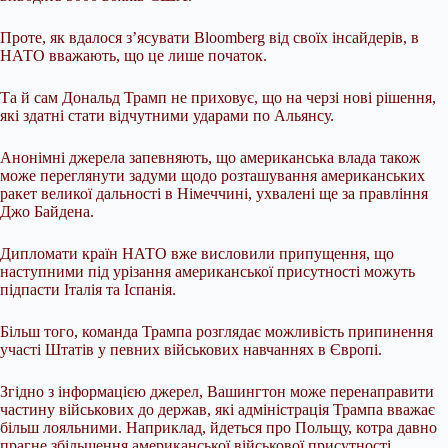
Проте, як вдалося з’ясувати Bloomberg від своїх інсайдерів, в
НАТО вважають, що це лише початок.
Та й сам Дональд Трамп не приховує, що на черзі нові рішення,
які здатні стати відчутними ударами по Альянсу.
Анонімні джерела запевняють, що американська влада також
може переглянути задуми щодо розташування американських
ракет великої дальності в Німеччині, ухвалені ще за правління
Джо Байдена.
Дипломати країн НАТО вже висловили припущення, що
наступними під урізання американської присутності можуть
підпасти Італія та Іспанія.
Більш того, команда Трампа розглядає можливість припинення
участі Штатів у певних військових навчаннях в Європі.
Згідно з інформацією джерел, Вашингтон може перенаправити
частину військових до держав, які адміністрація Трампа вважає
більш лояльними. Наприклад, йдеться про Польщу, котра давно
прагне збільшення американської військової присутності.