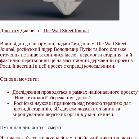
Ділитися
Джерело:
The Wall Street Journal
Відповідно до інформації, наданої виданням The Wall Street
Journal, російський лідер Володимир Путін та його близьке
оточення не лише захопилися ідеєю “перемогти старіння”, а й
фактично перетворили це на масштабний державний проект у
Росії. Інвестиції в цей проект є справді колосальними.
Основні моменти:
Дослідження проводяться в рамках національного проекту
“Нові технології збереження здоров’я”.
Російські науковці працюють над генною терапією для
протидії старінню, 3D-друком людських тканин та
вирощуванням людських органів у міні-свиней.
Путін панічно боїться смерті
Як вдалося з’ясувати журналістам, російський диктатор вкладає