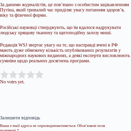
За даними журналістів, це пов’язано з особистим зацікавленням
Путіна, який тривалий час приділяє увагу питанням здоров’я,
віку та фізичної форми.
Російські науковці стверджують, що їм вдалося надрукувати
людську хрящову тканину та щитоподібну залозу миші.
Редакція WSJ звертає увагу на те, що насправді вчені в РФ
мають дуже обмежену кількість опублікованих результатів у
міжнародних наукових виданнях, а деякі експерти висловлюють
сумніви щодо реальних досягнень програми.
Submit Rating
Rate this item:
No votes yet.
Залишити відповідь
Ваша e-mail адреса не оприлюднюватиметься.
Обов’язкові поля
позначені
*