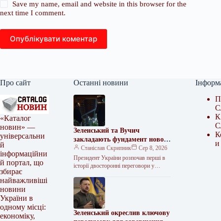
Save my name, email and website in this browser for the
next time I comment.
Опублікувати коментар
Про сайт
Останні новини
Інформ
П
С
К
«Каталог
С
новин» —
Зеленський та Вучич
К
універсальни
закладають фундамент нової
и
й
співпраці
Станіслав Скрипник
Сер 8, 2026
інформаційни
Президент України розпочав перші в
й портал, що
історії двосторонні переговори у
збирає
Сербії Президент України Володимир
найважливіші
Зеленський 7 серпня прибув із
новини
офіційним візитом…
України в
одному місці:
Зеленський окреслив ключову
економіку,