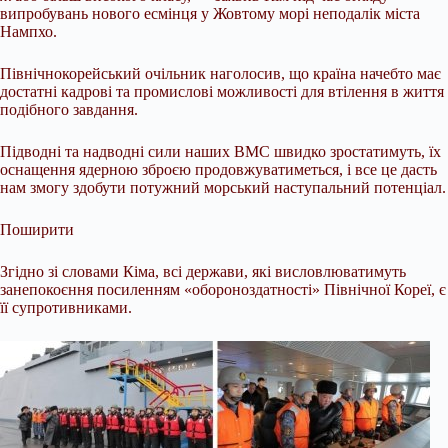
випробувань нового есмінця у Жовтому морі неподалік міста
Нампхо.
Північнокорейський очільник наголосив, що країна начебто має
достатні кадрові та промислові можливості для втілення в життя
подібного завдання.
Підводні та надводні сили наших ВМС швидко зростатимуть, їх
оснащення ядерною зброєю продовжуватиметься, і все це дасть
нам змогу здобути потужний морський наступальний потенціал.
Поширити
Згідно зі словами Кіма, всі держави, які висловлюватимуть
занепокоєння посиленням «обороноздатності» Північної Кореї, є
її супротивниками.