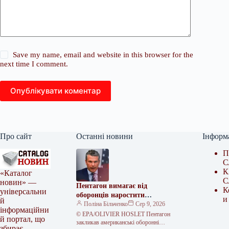
Save my name, email and website in this browser for the
next time I comment.
Опублікувати коментар
Про сайт
Останні новини
Інформ
П
С
К
«Каталог
С
новин» —
Пентагон вимагає від
К
універсальни
оборонців наростити
и
й
виробництво боєприпасів
Поліна Більченко
Сер 9, 2026
інформаційни
© EPA/OLIVIER HOSLET Пентагон
й портал, що
закликав американські оборонні
збирає