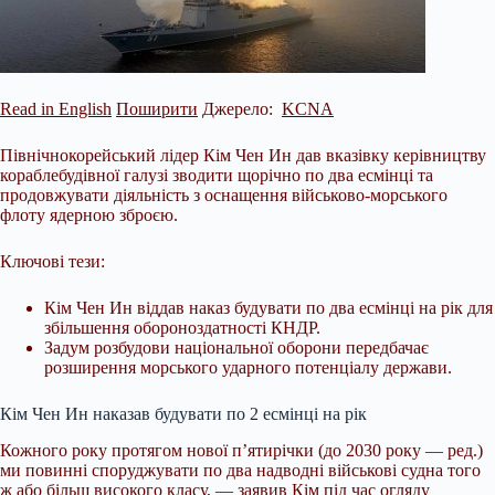
Read in English
Поширити
Джерело:
KCNA
Північнокорейський лідер Кім Чен Ин дав вказівку керівництву
кораблебудівної галузі зводити щорічно по два есмінці та
продовжувати діяльність з оснащення військово-морського
флоту ядерною зброєю.
Ключові тези:
Кім Чен Ин віддав наказ будувати по два есмінці на рік для
збільшення обороноздатності КНДР.
Задум розбудови національної оборони передбачає
розширення морського ударного потенціалу держави.
Кім Чен Ин наказав будувати по 2 есмінці на рік
Кожного
року протягом нової п’ятирічки (до 2030 року — ред.)
ми повинні споруджувати по два надводні військові судна того
ж або більш високого класу, — заявив Кім під час огляду