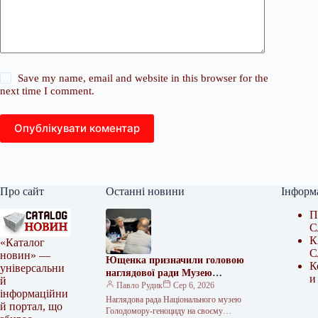
Save my name, email and website in this browser for the
next time I comment.
Опублікувати коментар
Про сайт
Останні новини
Інформ
П
С
К
«Каталог
С
новин» —
Ющенка призначили головою
К
універсальни
наглядової ради Музею
и
й
Голодомору
Павло Рудик
Сер 6, 2026
інформаційни
Наглядова рада Національного музею
й портал, що
Голодомору-геноциду на своєму