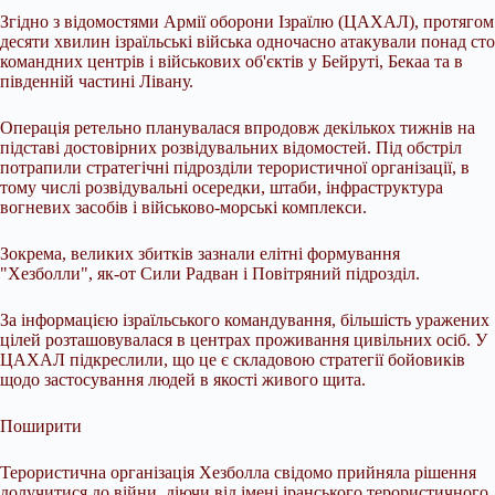
Згідно з відомостями Армії оборони Ізраїлю (ЦАХАЛ), протягом
десяти хвилин ізраїльські війська одночасно атакували понад сто
командних центрів і військових об'єктів у Бейруті, Бекаа та в
південній частині Лівану.
Операція ретельно планувалася впродовж декількох тижнів на
підставі достовірних розвідувальних відомостей. Під обстріл
потрапили стратегічні підрозділи терористичної організації, в
тому числі розвідувальні осередки, штаби, інфраструктура
вогневих засобів і військово-морські комплекси.
Зокрема, великих збитків зазнали елітні формування
"Хезболли", як-от Сили Радван і Повітряний підрозділ.
За інформацією ізраїльського командування, більшість уражених
цілей розташовувалася в центрах проживання цивільних осіб. У
ЦАХАЛ підкреслили, що це є складовою стратегії бойовиків
щодо застосування людей в якості живого щита.
Поширити
Терористична організація Хезболла свідомо прийняла рішення
долучитися до війни, діючи від імені іранського терористичного