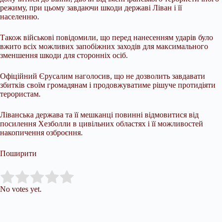
режиму, при цьому завдаючи шкоди державі Ліван і її
населенню.
Також військові повідомили, що перед нанесенням ударів було
вжито всіх можливих запобіжних заходів для максимального
зменшення шкоди для сторонніх осіб.
Офіційний Єрусалим наголосив, що не дозволить завдавати
збитків своїм громадянам і продовжуватиме рішуче протидіяти
терористам.
Ліванська держава та її мешканці повинні відмовитися від
посилення Хезболли в цивільних областях і її можливостей
накопичення озброєння.
Поширити
Submit Rating
Rate this item:
No votes yet.