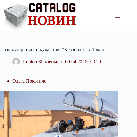
Перейти
до
вмісту
Ізраїль жорстко атакував цілі “Хезболли” в Лівані.
Поліна Більченко
09.04.2026
Світ
Ольга Покотило