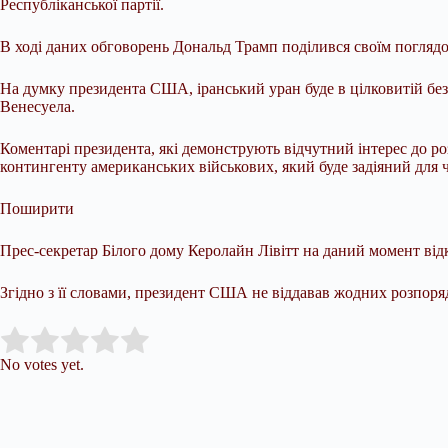
Республіканської партії.
В ході даних обговорень Дональд Трамп поділився своїм поглядом
На думку президента США, іранський уран буде в цілковитій без
Венесуела.
Коментарі президента, які демонструють відчутний інтерес до ро
контингенту американських військових, який буде задіяний для 
Поширити
Прес-секретар Білого дому Керолайн Лівітт на даний момент ві
Згідно з її словами, президент США не віддавав жодних розпоря
Submit Rating
Rate this item:
No votes yet.