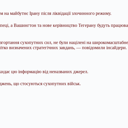
 на майбутнє Ірану після ліквідації злочинного режиму.
пеці, а Вашингтон та нове керівництво Тегерану будуть працюва
згортання сухопутних сил, не були націлені на широкомасштабне 
чітко визначених стратегічних завдань, — повідомили інсайдери.
дкидає цю інформацію від неназваних джерел.
джень, що стосуються сухопутних військ.