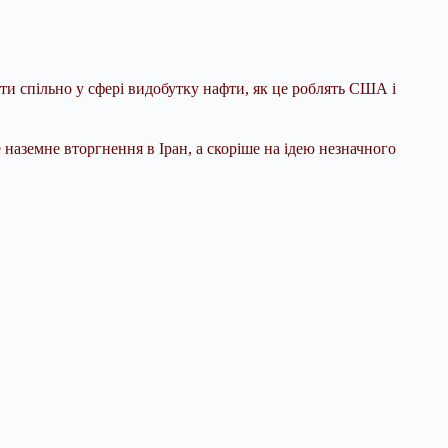
ти спільно у сфері видобутку нафти, як це роблять США і
наземне вторгнення в Іран, а скоріше на ідею незначного