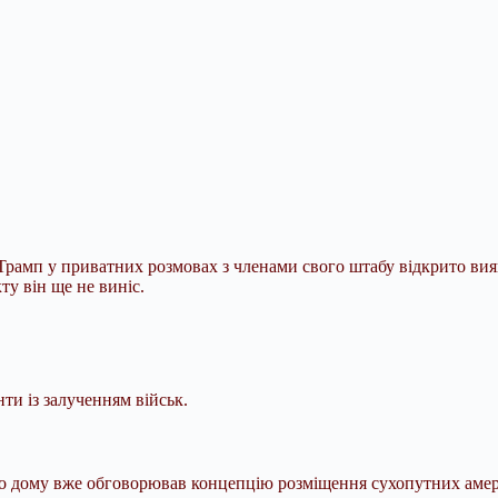
рамп у приватних розмовах з членами свого штабу відкрито вия
ту він ще не виніс.
ти із залученням військ.
ого дому вже обговорював концепцію розміщення сухопутних амер