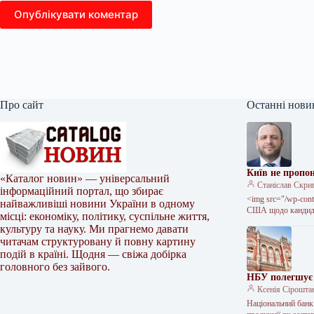
Опублікувати коментар
Про сайт
Останні нови
Київ не пропо
«Каталог новин» — універсальний
Станіслав Скри
інформаційний портал, що збирає
<img src="/wp-cont
найважливіші новини України в одному
США щодо кандида
місці: економіку, політику, суспільне життя,
культуру та науку. Ми прагнемо давати
читачам структуровану й повну картину
подій в країні. Щодня — свіжа добірка
головного без зайвого.
НБУ полегшує 
Ксенія Сірошта
Національний банк