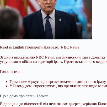
Read in English
Поширити
Джерело:
NBC News
Згідно з інформацією NBC News, американський глава Дональд Т
угруповання військ на території Ірану. Проте остаточного вердик
Головні тези:
Трамп вже міркує над перспективами післявоєнного Ірану.
У Білому домі спростовують, що президент розглядає варіан
Що відомо про плани Трампа
Відповідно
до відомостей від неназваних джерел, керівник Біл