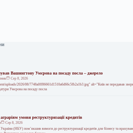
ни
нував Вашингтону Умєрова на посаду посла – джерело
пник
Сер 8, 2026
ent/uploads/2026/08/7748a0ff86661d1510a6d66c5fb2a1b3.jpg" alt="Київ не передавав звер
тури Умєрова на посаду посла
аграріям умови реструктуризації кредитів
н
Сер 8, 2026
 України (НБУ) пом’якшив вимоги до реструктуризації кредитів для бізнесу та врахуван