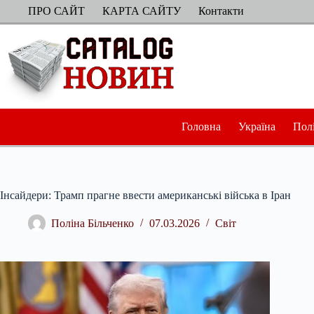
Перейти
ПРО САЙТ
КАРТА САЙТУ
Контакти
до
вмісту
Головна
Україна
Пол
Інсайдери: Трамп прагне ввести американські війська в Іран
Поліна Більченко
07.03.2026
Світ