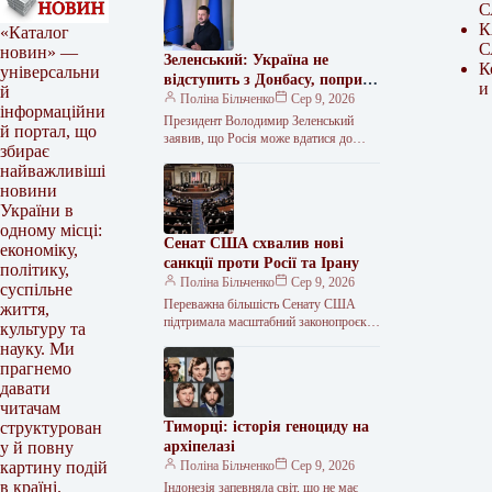
С
К
«Каталог
С
новин» —
Зеленський: Україна не
К
універсальни
відступить з Донбасу, попри
и
й
плани РФ щодо мобілізації
Поліна Більченко
Сер 9, 2026
інформаційни
Президент Володимир Зеленський
й портал, що
заявив, що Росія може вдатися до
збирає
нових кібератак, ракетного тиску та
найважливіші
залякування. За його словами, Кремль
новини
також…
України в
одному місці:
Сенат США схвалив нові
економіку,
санкції проти Росії та Ірану
політику,
Поліна Більченко
Сер 9, 2026
суспільне
Переважна більшість Сенату США
життя,
підтримала масштабний законопроєкт
культуру та
про санкції проти Росії. Документ,
науку. Ми
розроблений покійним сенатором
прагнемо
Ліндсі Гремом, тепер має розглянути
давати
читачам
Тиморці: історія геноциду на
структурован
архіпелазі
у й повну
Поліна Більченко
Сер 9, 2026
картину подій
в країні.
Індонезія запевняла світ, що не має