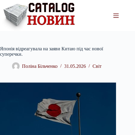
Перейти
до
вмісту
Японія відреагувала на заяви Китаю під час нової
суперечки.
Поліна Більченко
31.05.2026
Світ