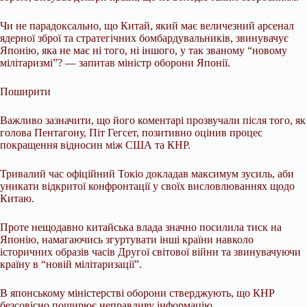
Чи не парадоксально, що Китай, який має величезний арсенал
ядерної зброї та стратегічних бомбардувальників, звинувачує
Японію, яка не має ні того, ні іншого, у так званому “новому
мілітаризмі”? — запитав міністр оборони Японії.
Поширити
Важливо зазначити, що його коментарі прозвучали після того, як
голова Пентагону, Піт Гегсет, позитивно оцінив процес
покращення відносин між США та КНР.
Тривалий час офіційний Токіо докладав максимум зусиль, аби
уникати відкритої конфронтації у своїх висловлюваннях щодо
Китаю.
Проте нещодавно китайська влада значно посилила тиск на
Японію, намагаючись згуртувати інші країни навколо
історичних образів часів Другої світової війни та звинувачуючи
країну в “новій мілітаризації”.
В японському міністерстві оборони стверджують, що КНР
безсовісно поширює неправдиву інформацію.