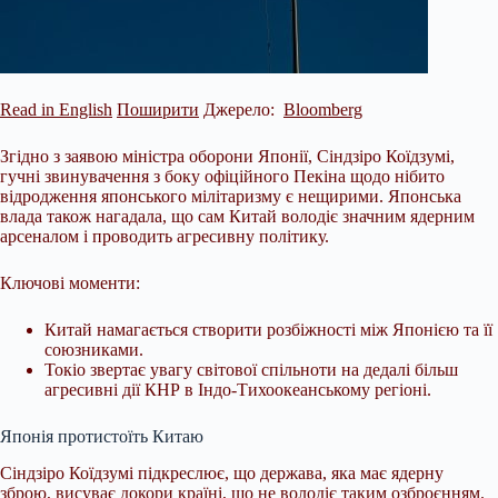
Read in English
Поширити
Джерело:
Bloomberg
Згідно з заявою міністра оборони Японії, Сіндзіро Коїдзумі,
гучні звинувачення з боку офіційного Пекіна щодо нібито
відродження японського мілітаризму є нещирими. Японська
влада також нагадала, що сам Китай володіє значним ядерним
арсеналом і проводить агресивну політику.
Ключові моменти:
Китай намагається створити розбіжності між Японією та її
союзниками.
Токіо звертає увагу світової спільноти на дедалі більш
агресивні дії КНР в Індо-Тихоокеанському
регіоні.
Японія протистоїть Китаю
Сіндзіро Коїдзумі підкреслює, що держава, яка має ядерну
зброю, висуває докори країні, що не володіє таким озброєнням.