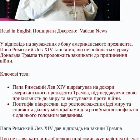
Read in English
Поширити
Джерело:
Vatican News
У відповідь на зауваження з боку американського президента,
Папа Римський Лев XIV запевнив, що не побоюється уряду
Дональда Трампа та продовжить закликати до припинення
війни.
Ключові тези:
Папа Римський Лев XIV відреагував на докори
американського президента Трампа, підтверджуючи свою
прихильність до миру та виступаючи проти війни.
Понтифік підкреслив, що розповсюдження ідеї миру та
сприяння діалогу між країнами для розв’язання конфліктів
є для
нього головним завданням.
Папа Римський Лев XIV дав відповідь на закиди Трампа
Про це глава католицької церкви повідомив журналістам під час