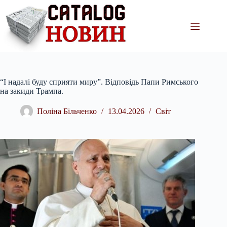
Перейти
до
вмісту
“І надалі буду сприяти миру”. Відповідь Папи Римського
на закиди Трампа.
Поліна Більченко
13.04.2026
Світ