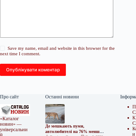
Save my name, email and website in this browser for the
next time I comment.
Опублікувати коментар
Про сайт
Останні новини
Інформ
П
С
К
«Каталог
С
новин» —
Де мешкають пуми,
К
універсальни
автолюбителі на 76% менш
и
й