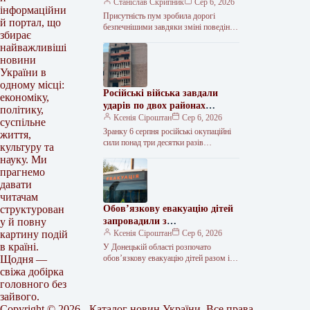
схильні до наїздів на оленів –
Станіслав Скрипник
Сер 6, 2026
інформаційни
наука.ua | Українська наука
Присутність пум зробила дорогі
й портал, що
безпечнішими завдяки зміні поведінки
збирає
оленів — це показало дослідження на
найважливіші
Олімпійському півострові. На
новини
території, де були…
України в
одному місці:
Російські війська завдали
економіку,
ударів по двох районах
політику,
Дніпропетровщини, є
Ксенія Сіроштан
Сер 6, 2026
суспільне
потерпілі.
Зранку 6 серпня російські окупаційні
життя,
сили понад три десятки разів
культуру та
здійснювали атаки на два райони
науку. Ми
Дніпропетровщини, використовуючи
прагнемо
артилерію та безпілотні…
давати
читачам
Обов’язкову евакуацію дітей
структурован
запровадили з
у й повну
найнебезпечніших зон
Ксенія Сіроштан
Сер 6, 2026
картину подій
Краматорська та двох сусідніх
в країні.
У Донецькій області розпочато
селищ.
обов’язкову евакуацію дітей разом із
Щодня —
батьками з населених пунктів
свіжа добірка
Красноторка та Біленьке, а також
головного без
найбільш вразливих…
зайвого.
Copyright © 2026 - Каталог новин України. Все права