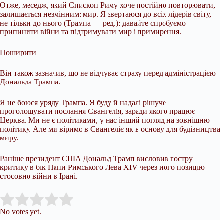
Отже, меседж, який Єпископ Риму хоче постійно повторювати,
залишається незмінним: мир. Я звертаюся до всіх лідерів світу,
не тільки до нього (Трампа — ред.): давайте спробуємо
припинити війни та підтримувати мир і примирення.
Поширити
Він також зазначив, що не відчуває страху перед адміністрацією
Дональда Трампа.
Я не боюся уряду Трампа. Я буду й надалі рішуче
проголошувати послання Євангелія, заради якого працює
Церква. Ми не є політиками, у нас інший погляд на зовнішню
політику. Але ми віримо в Євангеліє як в основу для будівництва
миру.
Раніше президент США Дональд Трамп висловив гостру
критику в бік Папи Римського Лева XIV через його позицію
стосовно війни в Ірані.
Submit Rating
Rate this item:
No votes yet.