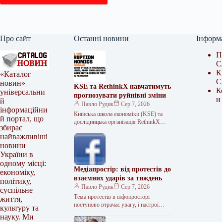
Про сайт
Останні новини
Інформ
П
С
К
«Каталог
С
новин» —
KSE та RethinkX навчатимуть
К
універсальни
прогнозувати руйнівні зміни
и
й
Павло Рудик
Сер 7, 2026
інформаційни
Київська школа економіки (KSE) та
й портал, що
дослідницька організація RethinkX
збирає
започатковують спільний онлайн-курс
найважливіші
«Економіка руйнівних змін». Це
новини
тритижнева програма, що
України в
одному місці:
Медіапростір: від протестів до
економіку,
взаємних ударів за тиждень
політику,
Павло Рудик
Сер 7, 2026
суспільне
Тема протестів в інфопросторі
життя,
поступово втрачає увагу, і настрої
культуру та
знову визначають взаємні удари.
науку. Ми
Зведення з інформаційної війни за 25–