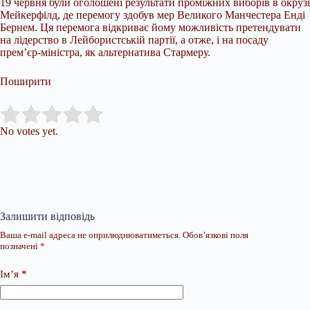
19 червня були оголошені результати проміжних виборів в окрузі
Мейкерфілд, де перемогу здобув мер Великого Манчестера Енді
Бернем. Ця перемога відкриває йому можливість претендувати
на лідерство в Лейбористській партії, а отже, і на посаду
прем’єр-міністра, як альтернатива Стармеру.
Поширити
Submit Rating
Rate this item:
No votes yet.
Залишити відповідь
Ваша e-mail адреса не оприлюднюватиметься.
Обов’язкові поля
позначені
*
Ім’я
*