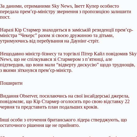
За даними, отриманими Sky News, Іветт Купер особисто
передала прем’єр-міністру звернення з пропозицією залишити
пост.
Наразі Кір Стармер знаходиться в заміській резиденції прем’єр-
міністра “Чекерс” разом зі своєю дружиною та дітьми,
утримуючись від перебування на Даунінг-стріт.
Нещодавно міністр бізнесу та торгівлі Пітер Кайл повідомив Sky
News, що не спілкувався зі Стармером з п’ятниці, але
підтвердив, що вони мали “відверту дискусію” щодо труднощів,
з якими зіткнувся прем’єр-міністр.
Поширити
Видання Observer, посилаючись на свої інсайдерські джерела,
повідомляє, що Кір Стармер оголосить про свою відставку 22
червня та представить план подальших кроків.
Інші особи з оточення британського лідера стверджують, що
остаточного рішення ще не прийнято.