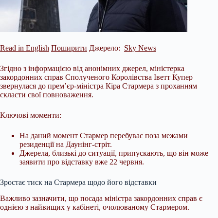
Read in English
Поширити
Джерело:
Sky News
Згідно з інформацією від анонімних джерел, міністерка
закордонних справ Сполученого Королівства Іветт Купер
звернулася до прем’єр-міністра Кіра Стармера з проханням
скласти свої повноваження.
Ключові моменти:
На даний момент Стармер перебуває поза межами
резиденції на Даунінг-стріт.
Джерела, близькі до ситуації, припускають, що він може
заявити про відставку вже 22 червня.
Зростає тиск на Стармера щодо його відставки
Важливо зазначити, що посада
міністра закордонних справ є
однією з найвищих у кабінеті, очолюваному Стармером.