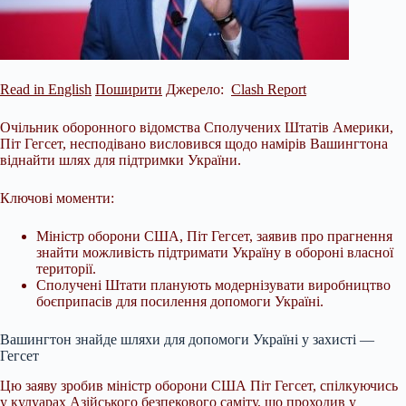
Read in English
Поширити
Джерело:
Clash Report
Очільник оборонного відомства Сполучених Штатів Америки,
Піт Гегсет, несподівано висловився щодо намірів Вашингтона
віднайти шлях для підтримки України.
Ключові моменти:
Міністр оборони США, Піт Гегсет, заявив про прагнення
знайти можливість підтримати Україну в обороні власної
території.
Сполучені Штати планують модернізувати виробництво
боєприпасів для посилення допомоги Україні.
Вашингтон знайде шляхи для допомоги Україні у захисті —
Гегсет
Цю
заяву зробив міністр оборони США Піт Гегсет, спілкуючись
у кулуарах Азійського безпекового саміту, що проходив у