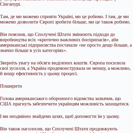
Сінгапурі.
Там, де ми можемо сприяти Україні, ми це робимо. І там, де ми
можемо дозволити Європі зробити більше, ми це також робимо.
Він пояснив, що Сполучені Штати змінюють підходи до
виробництва всіх «критично важливих боєприпасів», аби
американські підприємства постачали «не просто дещо більше, а
значно більше в усіх категоріях».
Зверніть увагу на обсяги виділених коштів. Європа посилила
свої зусилля, а Україна продемонструвала не меншу, а можливо,
й вищу ефективність у цьому процесі.
Поширити
Голова американського оборонного відомства зазначив, що
США прагнуть забезпечити українцям можливість захищатися.
І ми неодмінно знайдемо шлях, щоб допомогти їм у цьому.
Він також наголосив, що Сполучені Штати продовжують