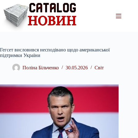
Перейти
до
вмісту
Гегсет висловився несподівано щодо американської
підтримки України
Поліна Більченко
30.05.2026
Світ