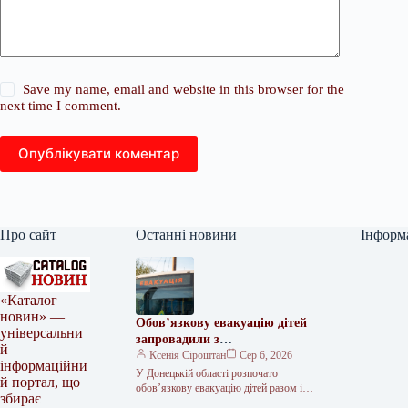
Save my name, email and website in this browser for the
next time I comment.
Опублікувати коментар
Про сайт
Останні новини
Інформ
«Каталог
новин» —
Обов’язкову евакуацію дітей
універсальни
запровадили з
й
найнебезпечніших зон
Ксенія Сіроштан
Сер 6, 2026
інформаційни
Краматорська та двох сусідніх
У Донецькій області розпочато
й портал, що
селищ.
обов’язкову евакуацію дітей разом із
збирає
батьками з населених пунктів