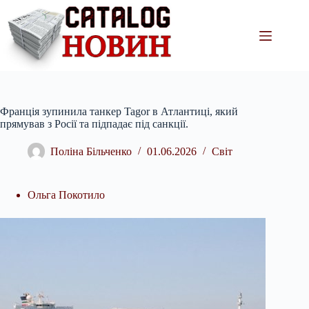
Перейти
до
вмісту
Франція зупинила танкер Tagor в Атлантиці, який
прямував з Росії та підпадає під санкції.
Поліна Більченко
01.06.2026
Світ
Ольга Покотило