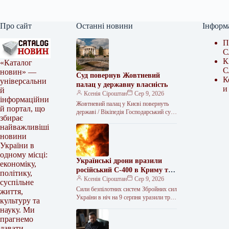
Про сайт
Останні новини
Інформ
П
С
К
«Каталог
С
новин» —
Суд повернув Жовтневий
К
універсальни
палац у державну власність
и
й
Ксенія Сіроштан
Сер 9, 2026
інформаційни
Жовтневий палац у Києві повернуть
й портал, що
державі / Вікіпедія Господарський суд
збирає
Києва задовольнив позов прокуратури
найважливіші
та ухвалив повернути державі
новини
Міжнародний центр…
України в
одному місці:
Українські дрони вразили
економіку,
російський С-400 в Криму та
політику,
три кораблі Чорноморського
Ксенія Сіроштан
Сер 9, 2026
суспільне
флоту
Сили безпілотних систем Збройних сил
життя,
України в ніч на 9 серпня уразили три
культуру та
зенітні ракетні комплекси, дві
науку. Ми
радіолокаційні станції на…
прагнемо
давати