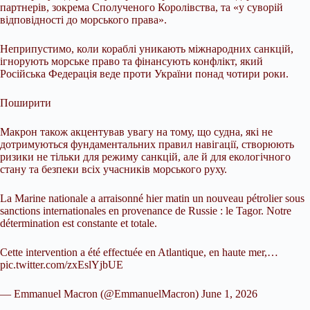
партнерів, зокрема Сполученого Королівства, та «у суворій
відповідності до морського права».
Неприпустимо, коли кораблі уникають міжнародних санкцій,
ігнорують морське право та фінансують конфлікт, який
Російська Федерація веде проти України понад чотири роки.
Поширити
Макрон також акцентував увагу на тому, що судна, які не
дотримуються фундаментальних правил навігації, створюють
ризики не тільки для режиму санкцій, але й для екологічного
стану та безпеки всіх учасників морського руху.
La Marine nationale a arraisonné hier matin un nouveau pétrolier sous
sanctions internationales en provenance de Russie : le Tagor. Notre
détermination est constante et totale.
Cette intervention a été effectuée en Atlantique, en haute mer,…
pic.twitter.com/zxEslYjbUE
— Emmanuel Macron (@EmmanuelMacron) June 1, 2026