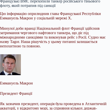
Французькі ВМС перехопили танкер російського тіньового
флоту, який потрапив під санкції
Цю інформацію оприлюднив глава Французької Республіки
Еммануель Макрон у соціальній мережі X.
Минулої доби вранці Національний флот Франції здійснив
затримання чергового нафтового танкера, що діє під
міжнародними санкціями та виконував рейс з Росії. Судно має
назву Tagor. Наша рішучість у цьому питанні залишається
непохитною та повною.
Еммануель Макрон
Президент Франції
Як зазначив президент, операція була проведена в Атлантичній
акваторії, у відкритому морі, за сприяння кількох держав-