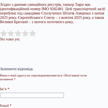
Згідно з даними санкційних реєстрів, танкер Tagor має
ідентифікаційний номер IMO 9282481. Цей транспортний засіб
перебуває під санкціями Сполучених Штатів Америки з липня
2025 року, Європейського Союзу – з жовтня 2025 року, а також
Великої Британії – з лютого поточного року.
Submit Rating
Rate this item:
No votes yet.
Залишити відповідь
Ваша e-mail адреса не оприлюднюватиметься.
Обов’язкові поля
позначені
*
Ім’я
*
Email
*