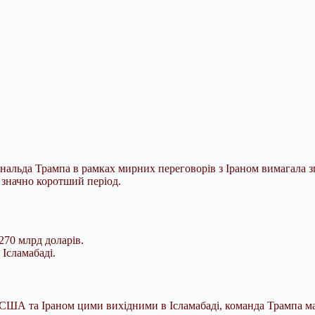
льда Трампа в рамках мирних переговорів з Іраном вимагала зго
 значно коротший період.
270 млрд доларів.
Ісламабаді.
 США та Іраном цими вихідними в Ісламабаді, команда Трампа мал