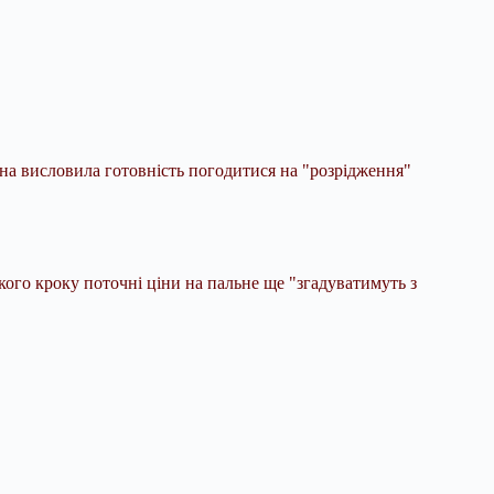
она висловила готовність погодитися на "розрідження"
акого кроку поточні ціни на пальне ще "згадуватимуть з