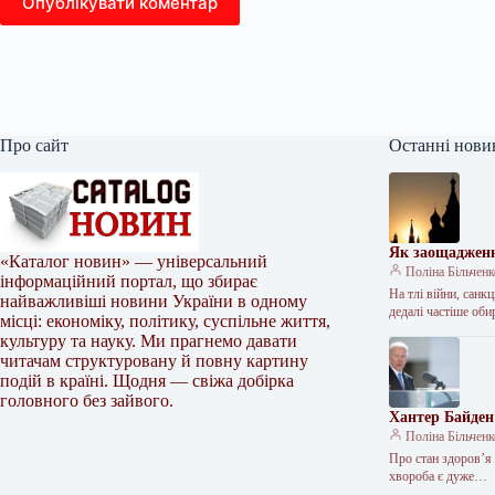
Опублікувати коментар
Про сайт
Останні нови
Як заощадженн
«Каталог новин» — універсальний
Поліна Більчен
інформаційний портал, що збирає
На тлі війни, санк
найважливіші новини України в одному
дедалі частіше об
місці: економіку, політику, суспільне життя,
культуру та науку. Ми прагнемо давати
читачам структуровану й повну картину
подій в країні. Щодня — свіжа добірка
головного без зайвого.
Хантер Байден
Поліна Більчен
Про стан здоров’я
хвороба є дуже…