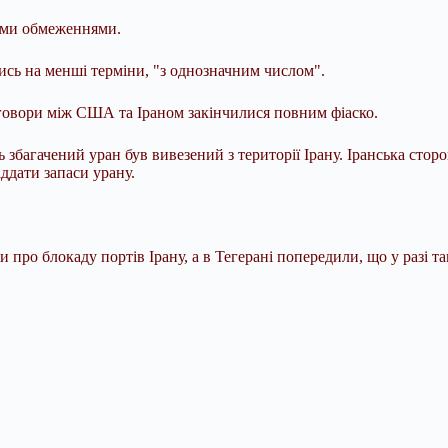
шими обмеженнями.
сь на менші терміни, "з однозначним числом".
реговори між США та Іраном закінчилися повним фіаско.
збагачений уран був вивезений з території Ірану. Іранська стор
іддати запаси урану.
 про блокаду портів Ірану, а в Тегерані попередили, що у разі т