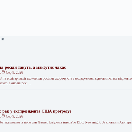
ни
я росіян тануть, а майбутнє лякає
ко
Сер 9, 2026
цій та мілітаризації економіки росіяни скорочують заощадження, відмовляються від нових
ирають вживані речі…
: рак у експрезидента США прогресує
ко
Сер 9, 2026
 батька розповів його син Хантер Байден в інтерв’ю BBC Newsnight. За словами Хантера