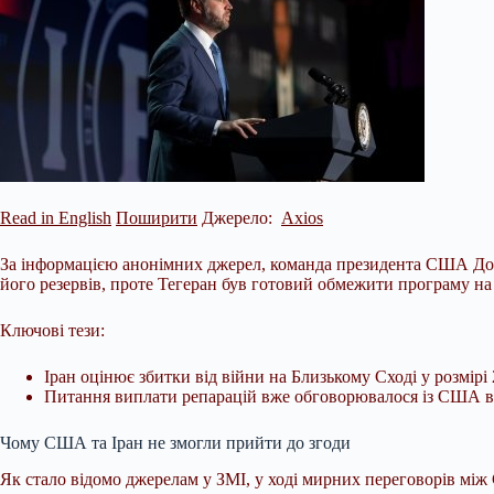
Read in English
Поширити
Джерело:
Axios
За інформацією анонімних джерел, команда президента США Дона
його резервів, проте Тегеран був готовий обмежити програму на
Ключові тези:
Іран оцінює збитки від війни на Близькому Сході у розмірі 
Питання виплати репарацій вже обговорювалося із США в 
Чому США та Іран не змогли прийти до
згоди
Як стало відомо джерелам у ЗМІ, у ході мирних переговорів між