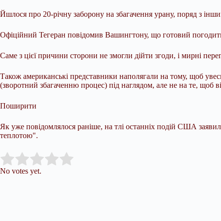
Йшлося про 20-річну заборону на збагачення урану, поряд з ін
Офіційний Тегеран повідомив Вашингтону, що готовий погодити
Саме з цієї причини сторони не змогли дійти згоди, і мирні пе
Також американські представники наполягали на тому, щоб увесь 
(зворотний збагаченню процес) під наглядом, але не на те, щоб в
Поширити
Як уже повідомлялося раніше, на тлі останніх подій США заявили
теплотою".
Submit Rating
Rate this item:
No votes yet.