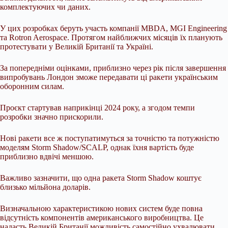
комплектуючих чи даних.
У цих розробках беруть участь компанії MBDA, MGI Engineering
та Rotron Aerospace. Протягом найближчих місяців їх планують
протестувати у Великій Британії та Україні.
За попередніми оцінками, приблизно через рік після завершення
випробувань Лондон зможе передавати ці ракети українським
оборонним силам.
Проєкт стартував наприкінці 2024 року, а згодом темпи
розробки значно прискорили.
Нові ракети все ж поступатимуться за точністю та потужністю
моделям Storm Shadow/SCALP, однак їхня вартість буде
приблизно вдвічі меншою.
Важливо зазначити, що одна ракета Storm Shadow коштує
близько мільйона доларів.
Визначальною характеристикою нових систем буде повна
відсутність компонентів американського виробництва. Це
надасть Великій Британії можливість самостійно ухвалювати