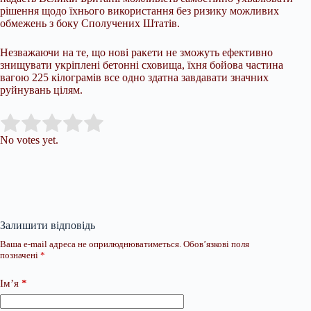
рішення щодо їхнього використання без ризику можливих
обмежень з боку Сполучених Штатів.
Незважаючи на те, що нові ракети не зможуть ефективно
знищувати укріплені бетонні сховища, їхня бойова частина
вагою 225 кілограмів все одно здатна завдавати значних
руйнувань цілям.
Submit Rating
Rate this item:
No votes yet.
Залишити відповідь
Ваша e-mail адреса не оприлюднюватиметься.
Обов’язкові поля
позначені
*
Ім’я
*