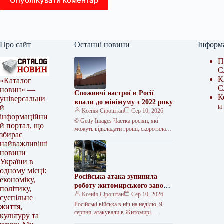
Опублікувати коментар
Про сайт
Останні новини
Інформ
П
С
К
«Каталог
С
новин» —
Споживчі настрої в Росії
К
універсальни
впали до мінімуму з 2022 року
и
й
Ксенія Сіроштан
Сер 10, 2026
інформаційни
© Getty Images Частка росіян, які
й портал, що
можуть відкладати гроші, скоротилася
збирає
до 47,9%. Споживчі настрої в Росії
найважливіші
досягли найнижчого рівня із…
новини
України в
одному місці:
Російська атака зупинила
економіку,
роботу житомирського заводу
політику,
“Кромберг енд Шуберт”
Ксенія Сіроштан
Сер 10, 2026
суспільне
Російські війська в ніч на неділю, 9
життя,
серпня, атакували в Житомирі
культуру та
німецький завод “Кромберг енд