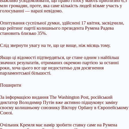
Важливо усвідомлювати, що право голосу мають приблизно 6,5
млн громадян, проте, яка саме кількість людей візьме участь у
голосуванні — наразі невідомо.
Опитування суспільної думки, здійснені 17 квітня, засвідчили,
що рейтинг партії колишнього президента Румена Радева
становить близько 35%.
Слід звернути увагу на те, що це вище, ніж місяць тому.
Якщо ці відомості підтвердяться, це стане одним з найбільш
значних результатів, отриманих окремою партією за останні
роки, хоча цього все ще недостатньо для досягнення
парламентської більшості.
Поширити
За інформацією видання The Washington Post, російський
диктатор Володимир Путін вже активно підшуковує заміну
своєму колишньому союзнику Віктору Орбану в Європейському
Союзі.
Очільник Кремля має намір зробити ставку саме на Румена