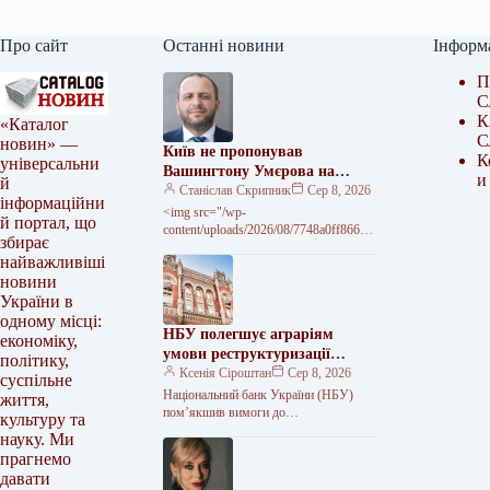
Про сайт
Останні новини
Інформ
П
С
К
«Каталог
С
новин» —
Київ не пропонував
К
універсальни
Вашингтону Умєрова на
и
й
посаду посла – джерело
Станіслав Скрипник
Сер 8, 2026
інформаційни
<img src="/wp-
й портал, що
content/uploads/2026/08/7748a0ff86661
збирає
d1510a6d66c5fb2a1b3.jpg" alt="Київ не
найважливіші
передавав звернень до США щодо
новини
кандидатури Умєрова на посаду посла
України в
одному місці:
НБУ полегшує аграріям
економіку,
умови реструктуризації
політику,
кредитів
Ксенія Сіроштан
Сер 8, 2026
суспільне
Національний банк України (НБУ)
життя,
пом’якшив вимоги до
культуру та
реструктуризації кредитів для бізнесу
науку. Ми
та врахування аграрної продукції як
прагнемо
застави. Регулятор дозволив банкам…
давати