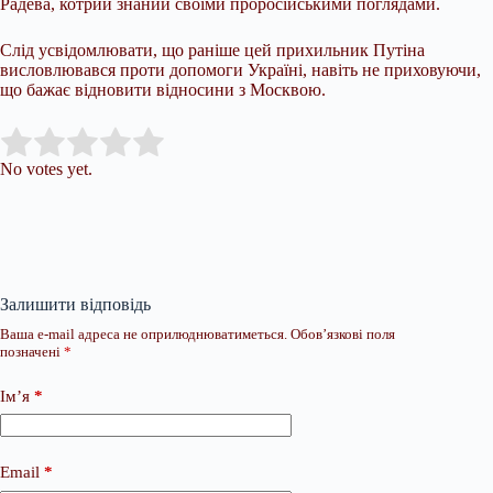
Радева, котрий знаний своїми проросійськими поглядами.
Слід усвідомлювати, що раніше цей прихильник Путіна
висловлювався проти допомоги Україні, навіть не приховуючи,
що бажає відновити відносини з Москвою.
Submit Rating
Rate this item:
No votes yet.
Залишити відповідь
Ваша e-mail адреса не оприлюднюватиметься.
Обов’язкові поля
позначені
*
Ім’я
*
Email
*