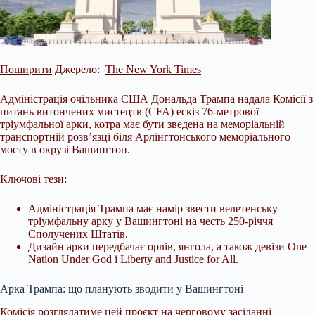
Поширити
Джерело:
The New York Times
Адміністрація очільника США Дональда Трампа надала Комісії з
питань витончених мистецтв (CFA) ескіз 76-метрової
тріумфальної арки, котра має бути зведена на меморіальній
транспортній розв’язці біля Арлінгтонського меморіального
мосту в окрузі Вашингтон.
Ключові тези:
Адміністрація Трампа має намір звести велетенську
тріумфальну арку у Вашингтоні на честь 250-річчя
Сполучених Штатів.
Дизайн арки передбачає орлів, янгола, а також девізи One
Nation Under God і
Liberty and Justice for All.
Арка Трампа: що планують зводити у Вашингтоні
Комісія розглядатиме цей проєкт на черговому засіданні