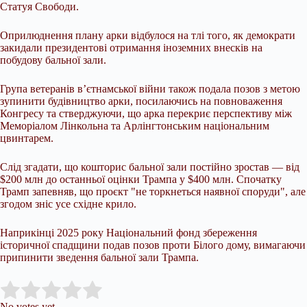
Статуя Свободи.
Оприлюднення плану арки відбулося на тлі того, як демократи
закидали президентові отримання іноземних внесків на
побудову бальної зали.
Група ветеранів в’єтнамської війни також подала позов з метою
зупинити будівництво арки, посилаючись на повноваження
Конгресу та стверджуючи, що арка перекриє перспективу між
Меморіалом Лінкольна та Арлінгтонським національним
цвинтарем.
Слід згадати, що кошторис бальної зали постійно зростав — від
$200 млн до останньої оцінки Трампа у $400 млн. Спочатку
Трамп запевняв, що проєкт "не торкнеться наявної споруди", але
згодом зніс усе східне крило.
Наприкінці 2025 року Національний фонд збереження
історичної спадщини подав позов проти Білого дому, вимагаючи
припинити зведення бальної зали Трампа.
Submit Rating
Rate this item:
No votes yet.