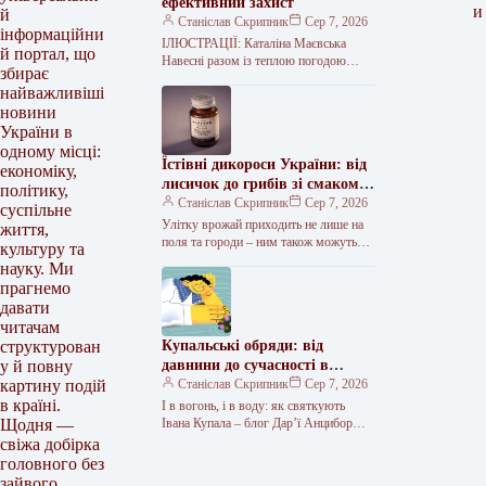
ефективний захист
и
й
Станіслав Скрипник
Сер 7, 2026
інформаційни
ІЛЮСТРАЦІЇ: Каталіна Маєвська
й портал, що
Навесні разом із теплою погодою
збирає
з’являються кліщі. Вони ховаються в
найважливіші
парках, лісах та інших зелених зонах.
новини
Сьогодні…
України в
одному місці:
Їстівні дикороси України: від
економіку,
лисичок до грибів зі смаком
політику,
лобстера
Станіслав Скрипник
Сер 7, 2026
суспільне
Улітку врожай приходить не лише на
життя,
поля та городи – ним також можуть
культуру та
похвалитись ліси, луки й інші дикі
науку. Ми
місцевості.…
прагнемо
давати
читачам
Купальські обряди: від
структурован
давнини до сучасності в
у й повну
інтерв’ю з фольклористкою
Станіслав Скрипник
Сер 7, 2026
картину подій
в країні.
І в вогонь, і в воду: як святкують
Івана Купала – блог Дар’ї Анцибор
Щодня —
Свято Купала – одне з найдавніших…
свіжа добірка
головного без
зайвого.