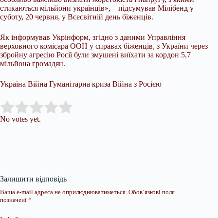
стикаються мільйони українців», – підсумував Мілібенд у
суботу, 20 червня, у Всесвітній день біженців.
Як інформував Укрінформ, згідно з даними Управління
верховного комісара ООН у справах біженців, з України через
збройну агресію Росії були змушені виїхати за кордон 5,7
мільйона громадян.
Україна Війна Гуманітарна криза Війна з Росією
Submit Rating
Rate this item:
No votes yet.
Залишити відповідь
Ваша e-mail адреса не оприлюднюватиметься.
Обов’язкові поля
позначені
*