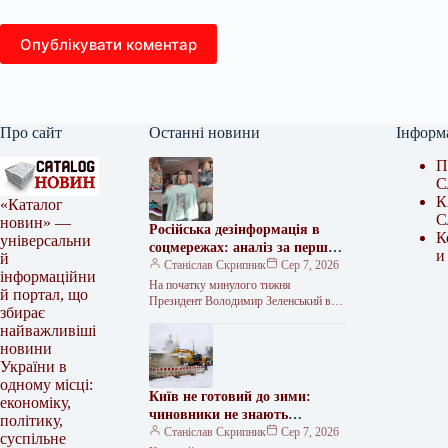
Опублікувати коментар
Про сайт
Останні новини
Інформ
П
С
К
«Каталог
С
новин» —
Російська дезінформація в
К
універсальни
соцмережах: аналіз за перший
и
й
тиждень серпня 2026 року
Станіслав Скрипник
Сер 7, 2026
інформаційни
На початку минулого тижня
й портал, що
Президент Володимир Зеленський в
збирає
інтерв’ю Sky News закликав українців
найважливіші
готуватися до «дуже важкої зими».
новини
Відтак ця…
України в
одному місці:
Київ не готовий до зими:
економіку,
чиновники не знають
політику,
реального стану справ
Станіслав Скрипник
Сер 7, 2026
суспільне