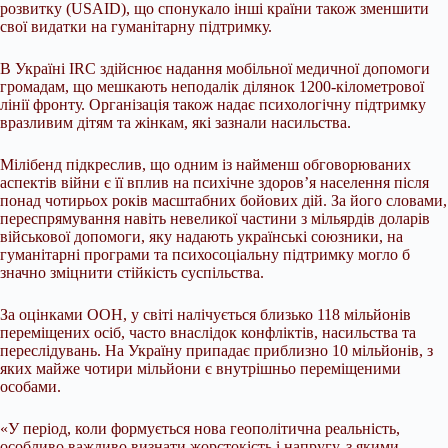
розвитку (USAID), що спонукало інші країни також зменшити
свої видатки на гуманітарну підтримку.
В Україні IRC здійснює надання мобільної медичної допомоги
громадам, що мешкають неподалік ділянок 1200-кілометрової
лінії фронту. Організація також надає психологічну підтримку
вразливим дітям та жінкам, які зазнали насильства.
Мілібенд підкреслив, що одним із найменш обговорюваних
аспектів війни є її вплив на психічне здоров’я населення після
понад чотирьох років масштабних бойових дій. За його словами,
переспрямування навіть невеликої частини з мільярдів доларів
військової допомоги, яку надають українські союзники, на
гуманітарні програми та психосоціальну підтримку могло б
значно зміцнити стійкість суспільства.
За оцінками ООН, у світі налічується близько 118 мільйонів
переміщених осіб, часто внаслідок конфліктів, насильства та
переслідувань. На Україну припадає приблизно 10 мільйонів, з
яких майже чотири мільйони є внутрішньо переміщеними
особами.
«У період, коли формується нова геополітична реальність,
особливо важливо визнати жорстокість і напругу, з якими