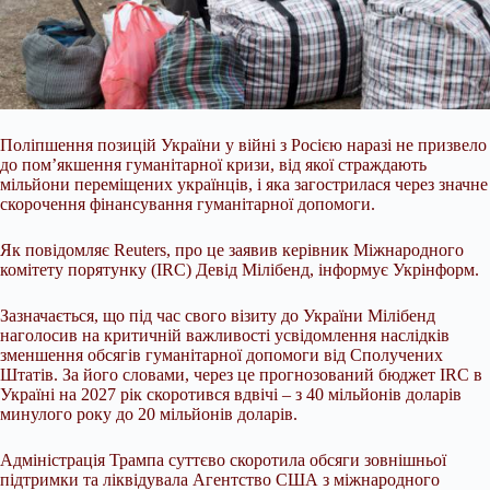
Поліпшення позицій України у війні з Росією наразі не призвело
до пом’якшення гуманітарної кризи, від якої страждають
мільйони переміщених українців, і яка загострилася через значне
скорочення фінансування гуманітарної допомоги.
Як повідомляє Reuters, про це заявив керівник Міжнародного
комітету порятунку (IRC) Девід Мілібенд, інформує Укрінформ.
Зазначається, що під час свого візиту до України Мілібенд
наголосив на критичній важливості усвідомлення наслідків
зменшення обсягів гуманітарної
допомоги від Сполучених
Штатів. За його словами, через це прогнозований бюджет IRC в
Україні на 2027 рік скоротився вдвічі – з 40 мільйонів доларів
минулого року до 20 мільйонів доларів.
Адміністрація Трампа суттєво скоротила обсяги зовнішньої
підтримки та ліквідувала Агентство США з міжнародного