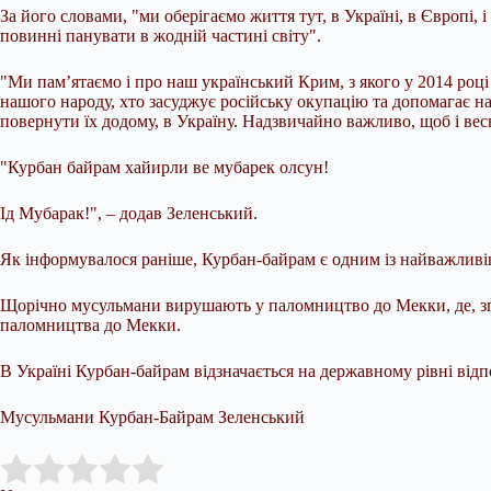
За його словами, "ми оберігаємо життя тут, в Україні, в Європі,
повинні панувати в жодній частині світу".
"Ми памʼятаємо і про наш український Крим, з якого у 2014 році 
нашого народу, хто засуджує російську окупацію та допомагає на
повернути їх додому, в Україну. Надзвичайно важливо, щоб і весь
"Курбан байрам хайирли ве мубарек олсун!
Ід Мубарак!", – додав Зеленський.
Як інформувалося раніше, Курбан-байрам є одним із найважливі
Щорічно мусульмани вирушають у паломництво до Мекки, де, згі
паломництва до Мекки.
В Україні Курбан-байрам відзначається на державному рівні від
Мусульмани Курбан-Байрам Зеленський
Submit Rating
Rate this item: