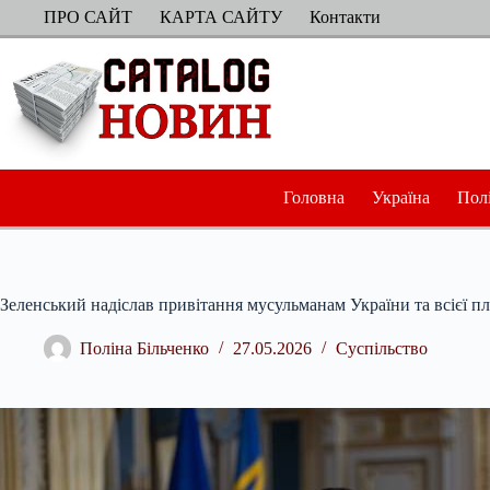
Перейти
ПРО САЙТ
КАРТА САЙТУ
Контакти
до
вмісту
Головна
Україна
Пол
Зеленський надіслав привітання мусульманам України та всієї п
Поліна Більченко
27.05.2026
Суспільство