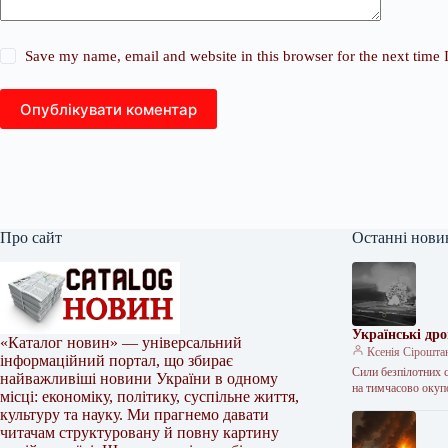
Save my name, email and website in this browser for the next time
Опублікувати коментар
Про сайт
Останні нови
Українські др
«Каталог новин» — універсальний
Ксенія Сірошта
інформаційний портал, що збирає
Сили безпілотних 
найважливіші новини України в одному
на тимчасово оку
місці: економіку, політику, суспільне життя,
культуру та науку. Ми прагнемо давати
читачам структуровану й повну картину