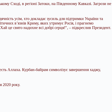
ькому Сході, в регіоні Затоки, на Південному Кавказі. Загрози не
ячність усім, хто докладає зусиль для підтримки України та
тичних в’язнів Криму, яких утримує Росія, і прагнемо
 Хай це свято надихне всі добрі серця!", – підкреслив Президент.
есть Аллаха. Курбан-байрам символізує завершення хаджу,
я 2020 року.