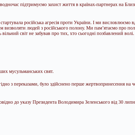
 і водночас підтримуємо захист життя в країнах-партнерах на Близ
стартувала російська агресія проти України. І ми висловлюємо вд
м визволяти людей з російського полону. Ми памʼятаємо про полі
 вільний світ не забував про тих, хто сьогодні позбавлений волі.
ших мусульманських свят.
дно з переказами, було здійснено перше жертвопринесення на ч
повідно до указу Президента Володимира Зеленського від 30 липн