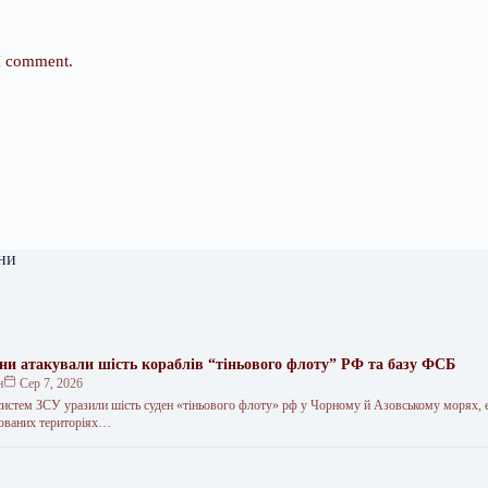
 I comment.
ни
они атакували шість кораблів “тіньового флоту” РФ та базу ФСБ
н
Сер 7, 2026
систем ЗСУ уразили шість суден «тіньового флоту» рф у Чорному й Азовському морях, 
пованих територіях…