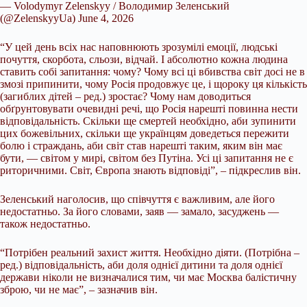
— Volodymyr Zelenskyy / Володимир Зеленський
(@ZelenskyyUa) June 4, 2026
“У цей день всіх нас наповнюють зрозумілі емоції, людські
почуття, скорбота, сльози, відчай. І абсолютно кожна людина
ставить собі запитання: чому? Чому всі ці вбивства світ досі не в
змозі припинити, чому Росія продовжує це, і щороку ця кількість
(загиблих дітей – ред.) зростає? Чому нам доводиться
обґрунтовувати очевидні речі, що Росія нарешті повинна нести
відповідальність. Скільки ще смертей необхідно, аби зупинити
цих божевільних, скільки ще українцям доведеться пережити
болю і страждань, аби світ став нарешті таким, яким він має
бути, — світом у мирі, світом без Путіна. Усі ці запитання не є
риторичними. Світ, Європа знають відповіді”, – підкреслив він.
Зеленський наголосив, що співчуття є важливим, але його
недостатньо. За його словами, заяв — замало, засуджень —
також недостатньо.
“Потрібен реальний захист життя. Необхідно діяти. (Потрібна –
ред.) відповідальність, аби доля однієї дитини та доля однієї
держави ніколи не визначалися тим, чи має Москва балістичну
зброю, чи не має”, – зазначив він.