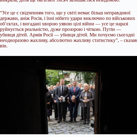
“Усе це є свідченням того, що у світі немає більш неправдивої
держави, аніж Росія, і їхні нібито удари виключно по військових
об’єктах, і вигадані хворою уявою цілі війни — усе це наразі
руйнується реальністю, дуже прозорою і чіткою. Путін —
убивця дітей. Армія Росії — убивця дітей. Ми почуємо сьогодні
неодноразово жахливу, абсолютно жахливу статистику”, – сказав
він.