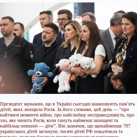
Президент зауважив, що в Україні сьогодні вшановують пам’ять
дітей, яких знищила Росія. За його словами, цей день — “про
найтяжчі моменти війни, про найглибшу несправедливість, про
зло, яке чинить Росія, коли гинуть найменш захищені та
найбільш невинні — діти”. Він зазначив, що щонайменше 707
українських дітей загинули, тисячі дітей РФ покалічила та
викрала, доля ще багатьох тисяч залишається невідомою.