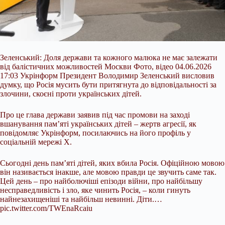
Зеленський: Доля держави та кожного малюка не має залежати
від балістичних можливостей Москви Фото, відео 04.06.2026
17:03 Укрінформ Президент Володимир Зеленський висловив
думку, що Росія мусить бути притягнута до відповідальності за
злочини, скоєні проти українських дітей.
Про це глава держави заявив під час промови на заході
вшанування пам’яті українських дітей – жертв агресії, як
повідомляє Укрінформ, посилаючись на його профіль у
соціальній мережі Х.
Сьогодні день пам’яті дітей, яких вбила
Росія. Офіційною мовою
він називається інакше, але мовою правди це звучить саме так.
Цей день – про найболючіші епізоди війни, про найбільшу
несправедливість і зло, яке чинить Росія, – коли гинуть
найнезахищеніші та найбільш невинні. Діти.…
pic.twitter.com/TWEnaRcaiu