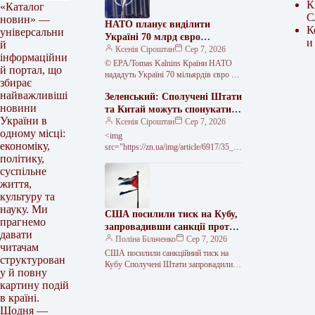
К
«Каталог
С
новин» —
НАТО планує виділити
К
універсальни
Україні 70 млрд євро
и
й
військової допомоги у 2026
Ксенія Сіроштан
Сер 7, 2026
інформаційни
році
© EPA/Tomas Kalnins Країни НАТО
й портал, що
нададуть Україні 70 мільярдів євро на
збирає
програми підготовки, навчання та
найважливіші
Зеленський: Сполучені Штати
військового обладнання у 2026 році.…
новини
та Китай можуть спонукати
України в
Росію до миру
Ксенія Сіроштан
Сер 7, 2026
одному місці:
<img
економіку,
src="https://zn.ua/img/article/6917/35_ma
політику,
in-v1785773373.webp"
alt="Зеленський: Вашингтон і Пекін
суспільне
можуть змусити Москву захотіти
життя,
миру" width="630" height="340" ©
культуру та
Офіс Президента України Президент
науку. Ми
США посилили тиск на Кубу,
Володимир Зеленський…
прагнемо
запровадивши санкції проти
давати
фігурантів збройних
Поліна Більченко
Сер 7, 2026
читачам
закупівель
США посилили санкційний тиск на
структурован
Кубу Сполучені Штати запровадили
у й повну
нові обмеження проти кубинських
картину подій
посадовців та компаній, пов’язаних із
в країні.
закупівлею зброї,…
Щодня —