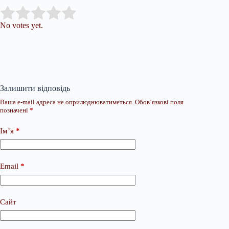
Submit Rating
Rate this item:
No votes yet.
Залишити відповідь
Ваша e-mail адреса не оприлюднюватиметься.
Обов’язкові поля
позначені
*
Ім’я
*
Email
*
Сайт