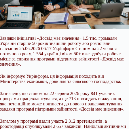
Завдяки ініціативі «Досвід має значення» 1,5 тис. громадян
України старше 50 років знайшли роботу або розпочали
навчання 25.06.2026 06:17 Укрінформ Станом на 22 червня
поточного року, 1 554 українці віком 50+ вже здобули робоче
місце за сприяння програми підтримки зайнятості «Досвід має
значення».
Як інформує Укрінформ, ця інформація походить від
Міністерства економіки, довкілля та сільського господарства.
Зазначено, що станом на 22 червня 2026 року 841 учасник
програми працевлаштувався, а ще
713 проходять стажування,
яке потенційно може призвести до нового працевлаштування,
завдяки програмі підтримки зайнятості «Досвід має значення».
Загалом у програмі взяли участь 2 312 претендентів, а
роботодавці опублікували 2 657 вакансій. Найбільш активними