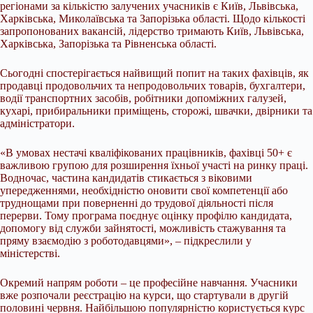
регіонами за кількістю залучених учасників є Київ, Львівська,
Харківська, Миколаївська та Запорізька області. Щодо кількості
запропонованих вакансій, лідерство тримають Київ, Львівська,
Харківська, Запорізька та Рівненська області.
Сьогодні спостерігається найвищий попит на таких фахівців, як
продавці продовольчих та непродовольчих товарів, бухгалтери,
водії транспортних засобів, робітники допоміжних галузей,
кухарі, прибиральники приміщень, сторожі, швачки, двірники та
адміністратори.
«В умовах нестачі кваліфікованих працівників, фахівці 50+ є
важливою групою для розширення їхньої участі на ринку праці.
Водночас, частина кандидатів стикається з віковими
упередженнями, необхідністю оновити свої компетенції або
труднощами при поверненні до трудової діяльності після
перерви. Тому програма поєднує оцінку профілю кандидата,
допомогу від служби зайнятості, можливість стажування та
пряму взаємодію з роботодавцями», – підкреслили у
міністерстві.
Окремий напрям роботи – це професійне навчання. Учасники
вже розпочали реєстрацію на курси, що стартували в другій
половині червня. Найбільшою популярністю користується курс