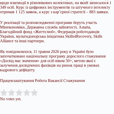
щодо взаємодії в різновікових колективах, на який записалося 1
349 осіб. Курс із цифрових інструментів та штучного інтелекту
отримав 1 125 заявок, а курс з кар’єрної стратегії – 883 заявки.
У реалізації та розповсюдженні програми беруть участь
Мінекономіки, Державна служба зайнятості, Astarta,
Благодійний фонд «Життєлюб», Федерація роботодавців
України, мультидонорська ініціатива Skills4Recovery, Skills
Alliance та інші партнери.
Як повідомлялося, 11 травня 2026 року в Україні було
започатковано національну програму дорослого стажування
«Досвід має значення» для осіб віком 50+, метою якої є
залучення досвідчених фахівців на ринок праці в умовах
кадрового дефіциту.
Працевлаштування Робота Вакансії Стажування
Submit Rating
Rate this item:
No votes yet.