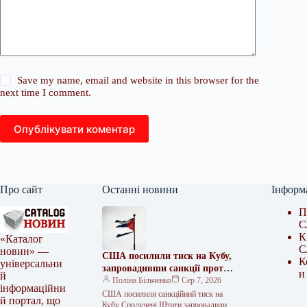
Save my name, email and website in this browser for the
next time I comment.
Опублікувати коментар
Про сайт
Останні новини
Інформ
П
С
К
«Каталог
С
новин» —
США посилили тиск на Кубу,
К
універсальни
запровадивши санкції проти
и
й
фігурантів збройних
Поліна Більченко
Сер 7, 2026
інформаційни
закупівель
США посилили санкційний тиск на
й портал, що
Кубу Сполучені Штати запровадили