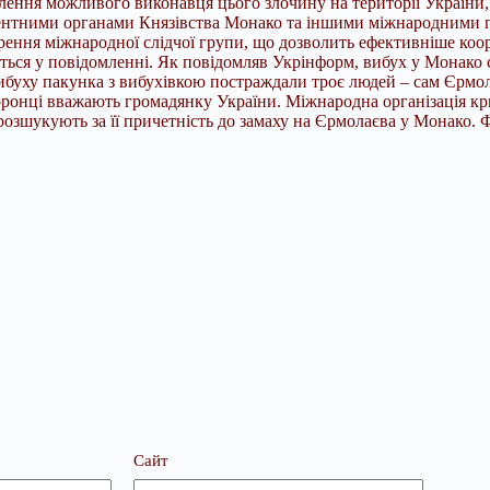
ення можливого виконавця цього злочину на території України, а 
етентними органами Князівства Монако та іншими міжнародними 
рення міжнародної слідчої групи, що дозволить ефективніше коо
ється у повідомленні. Як повідомляв Укрінформ, вибух у Монако с
ибуху пакунка з вибухівкою постраждали троє людей – сам Єрмол
оронці вважають громадянку України. Міжнародна організація кри
 розшукують за її причетність до замаху на Єрмолаєва у Монако. 
Сайт