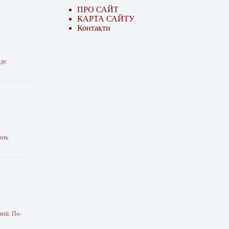
ПРО САЙТ
КАРТА САЙТУ
Контакти
 де
ають
нзії. По-