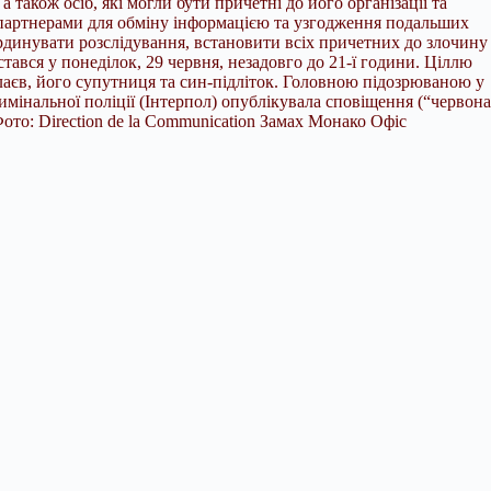
також осіб, які могли бути причетні до його організації та
партнерами для обміну інформацією та узгодження подальших
рдинувати розслідування, встановити всіх причетних до злочину
тався у понеділок, 29 червня, незадовго до 21-ї години. Ціллю
аєв, його супутниця та син-підліток. Головною підозрюваною у
мінальної поліції (Інтерпол) опублікувала сповіщення (“червона
Фото: Direction de la Communication Замах Монако Офіс