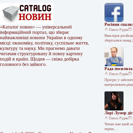
Росіяни спали
«Каталог новин» — універсальний
Павло Рудик
інформаційний портал, що збирає
Внаслідок російськ
найважливіші новини України в одному
зберігалися понад
місці: економіку, політику, суспільне життя,
культуру та науку. Ми прагнемо давати
читачам структуровану й повну картину
подій в країні. Щодня — свіжа добірка
головного без зайвого.
Рада посилила 
Павло Рудик
Прогрес у забезпеч
контролювати ріше
Лорі Лумер діс
Павло Рудик
Читаю вже який за 
перше,…