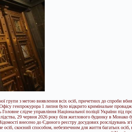
ої групи з метою виявлення всіх осіб, причетних до спроби вбив
фісу генпрокурора 1 липня було відкрито кримінальне провадже
 Головне слідче управління Національної поліції України під 
лідства, 29 червня 2026 року біля житлового будинку в Монако б
Відомості внесено до Єдиного реєстру досудових розслідувань згідно
 осіб, скоєний способом, небезпечним для життя багатьох осіб, 