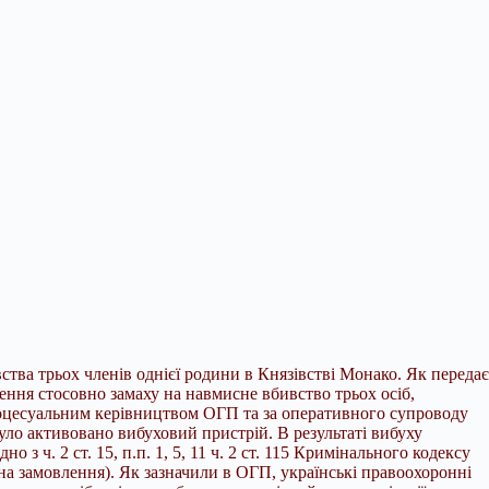
ства трьох членів однієї родини в Князівстві Монако. Як передає
ння стосовно замаху на навмисне вбивство трьох осіб,
процесуальним керівництвом ОГП та за оперативного супроводу
уло активовано вибуховий пристрій. В результаті вибуху
 з ч. 2 ст. 15, п.п. 1, 5, 11 ч. 2 ст. 115 Кримінального кодексу
на замовлення). Як зазначили в ОГП, українські правоохоронні