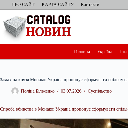
Перейти
ПРО САЙТ
КАРТА САЙТУ
Контакти
до
вмісту
Головна
Україна
Пол
Замах на князя Монако: Україна пропонує сформувати спільну с
Поліна Більченко
03.07.2026
Суспільство
Спроба вбивства в Монако: Україна пропонує сформувати спільн