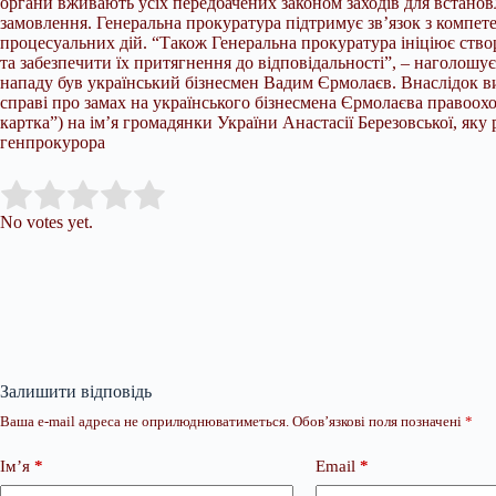
органи вживають усіх передбачених законом заходів для встановл
замовлення. Генеральна прокуратура підтримує зв’язок з комп
процесуальних дій. “Також Генеральна прокуратура ініціює ство
та забезпечити їх притягнення до відповідальності”, – наголошу
нападу був український бізнесмен Вадим Єрмолаєв. Внаслідок в
справі про замах на українського бізнесмена Єрмолаєва правоох
картка”) на ім’я громадянки України Анастасії Березовської, яку
генпрокурора
Submit Rating
Rate this item:
No votes yet.
Залишити відповідь
Ваша e-mail адреса не оприлюднюватиметься.
Обов’язкові поля позначені
*
Ім’я
*
Email
*