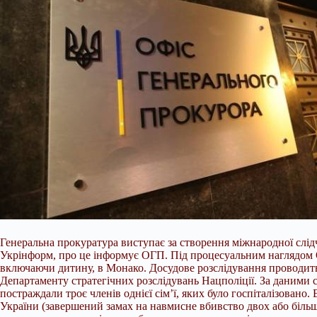
Генеральна прокуратура виступає за створення міжнародної слідч
Укрінформ, про це інформує ОГП. Під процесуальним наглядом О
включаючи дитину, в Монако.
Досудове розслідування проводить
Департаменту стратегічних розслідувань Нацполіції. За даними с
постраждали троє членів однієї сім’ї, яких було госпіталізовано. 
України (завершений замах на навмисне вбивство двох або більше