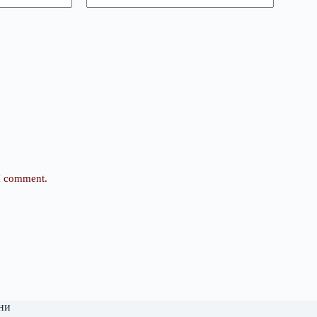
 I comment.
ни