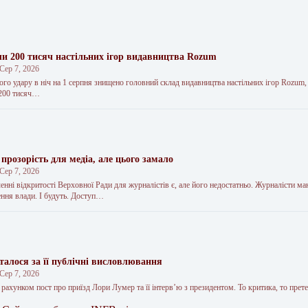
ли 200 тисяч настільних ігор видавництва Rozum
Сер 7, 2026
ого удару в ніч на 1 серпня знищено головний склад видавництва настільних ігор Rozum,
 200 тисяч…
прозорість для медіа, але цього замало
Сер 7, 2026
енні відкритості Верховної Ради для журналістів є, але його недостатньо. Журналісти м
ння влади. І будуть. Доступ…
талося за її публічні висловлювання
Сер 7, 2026
рахунком пост про приїзд Лори Лумер та її інтервʼю з президентом. То критика, то прете