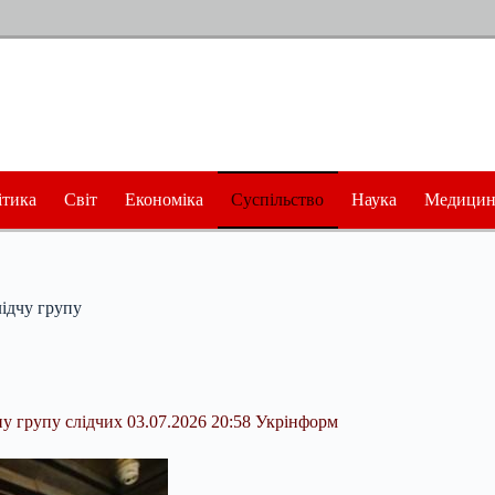
ітика
Світ
Економіка
Суспільство
Наука
Медицин
лідчу групу
у групу слідчих 03.07.2026 20:58 Укрінформ