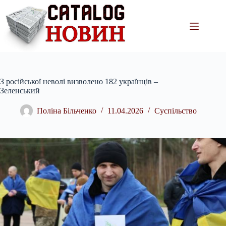
Перейти
до
вмісту
З російської неволі визволено 182 українців –
Зеленський
Поліна Більченко
11.04.2026
Суспільство