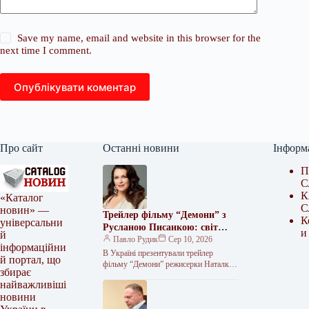
Save my name, email and website in this browser for the
next time I comment.
Опублікувати коментар
Про сайт
Останні новини
Інформ
П
С
К
«Каталог
С
новин» —
Трейлер фільму “Демони” з
К
універсальни
Русланою Писанкою: світ
и
й
побачив перші кадри стрічки
Павло Рудик
Сер 10, 2026
інформаційни
Наталки Ворожбит
В Україні презентували трейлер
й портал, що
фільму “Демони” режисерки Наталки
збирає
Ворожбит Світова прем’єра стрічки
найважливіші
відбудеться на Міжнародному
новини
кінофестивалі в Локарно, де вона