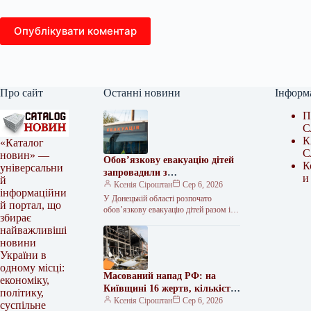
Опублікувати коментар
Про сайт
Останні новини
Інформ
П
С
К
«Каталог
С
новин» —
Обов’язкову евакуацію дітей
К
універсальни
запровадили з
и
й
найнебезпечніших зон
Ксенія Сіроштан
Сер 6, 2026
інформаційни
Краматорська та двох сусідніх
У Донецькій області розпочато
й портал, що
селищ.
обов’язкову евакуацію дітей разом із
збирає
батьками з населених пунктів
найважливіші
Красноторка та Біленьке, а також
новини
найбільш вразливих…
України в
одному місці:
Масований напад РФ: на
економіку,
Київщині 16 жертв, кількість
політику,
поранених сягнула 36
Ксенія Сіроштан
Сер 6, 2026
суспільне