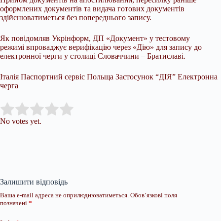
оформлених документів та видача готових документів
здійснюватиметься без попереднього запису.
Як повідомляв Укрінформ, ДП «Документ» у тестовому
режимі впроваджує верифікацію через «Дію» для запису до
електронної черги у столиці Словаччини – Братиславі.
Італія Паспортний сервіс Польща Застосунок “ДІЯ” Електронна
черга
Submit Rating
Rate this item:
No votes yet.
Залишити відповідь
Ваша e-mail адреса не оприлюднюватиметься.
Обов’язкові поля
позначені
*