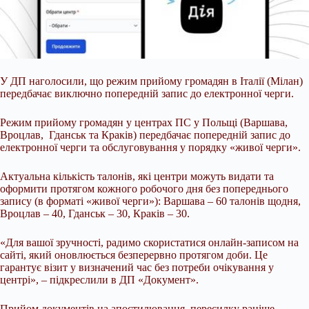
У ДП наголосили, що режим прийому громадян в Італії (Мілан)
передбачає виключно попередній запис до електронної черги.
Режим прийому громадян у центрах ПС у Польщі (Варшава,
Вроцлав, Гданськ та Краків) передбачає попередній запис до
електронної черги та обслуговування у порядку «живої черги».
Актуальна кількість талонів, які центри можуть видати та
оформити протягом кожного робочого дня без попереднього
запису (в форматі «живої черги»): Варшава – 60 талонів щодня,
Вроцлав – 40, Гданськ – 30, Краків – 30.
«Для вашої зручності, радимо скористатися онлайн-записом на
сайті, який оновлюється безперервно протягом доби. Це
гарантує візит у визначений час без потреби очікування у
центрі», – підкреслили в ДП «Документ».
Прийом документів на апостилювання, пересилку раніше