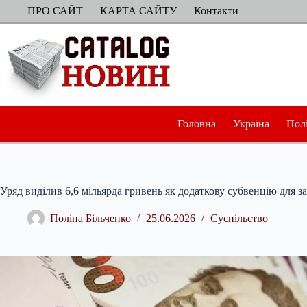
Перейти
ПРО САЙТ
КАРТА САЙТУ
Контакти
до
вмісту
Головна
Україна
Пол
Уряд виділив 6,6 мільярда гривень як додаткову субвенцію для з
Поліна Більченко
25.06.2026
Суспільство