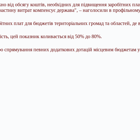
но від обсягу коштів, необхідних для підвищення заробітних пла
частину витрат компенсує держава", – наголосили в профільному 
них плат для бюджетів територіальних громад та областей, де ве
сть, цей показник коливається від 50% до 80%.
 спрямування певних додаткових дотацій місцевим бюджетам у 202