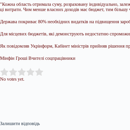
"Кожна область отримала суму, розраховану індивідуально, залеж
ці витрати. Чим менше власних доходів має бюджет, тим більшу 
Держава покриває 80% необхідних видатків на підвищення заробіт
Для місцевих бюджетів, які демонструють недостатню спроможні
Як повідомляв Укрінформ, Кабінет міністрів прийняв рішення про
Мінфін Гроші Вчителі соцпрацівники
Submit Rating
Rate this item:
No votes yet.
Залишити відповідь