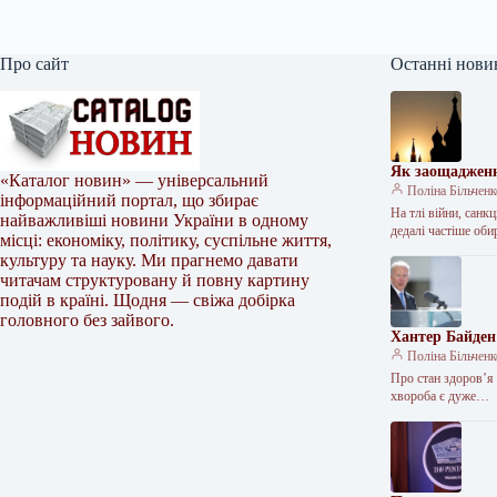
Про сайт
Останні нови
Як заощадженн
«Каталог новин» — універсальний
Поліна Більчен
інформаційний портал, що збирає
На тлі війни, санк
найважливіші новини України в одному
дедалі частіше об
місці: економіку, політику, суспільне життя,
культуру та науку. Ми прагнемо давати
читачам структуровану й повну картину
подій в країні. Щодня — свіжа добірка
головного без зайвого.
Хантер Байден
Поліна Більчен
Про стан здоров’я
хвороба є дуже…