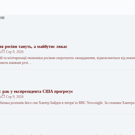
ни
я росіян тануть, а майбутнє лякає
ко
Сер 9, 2026
цій та мілітаризації економіки росіяни скорочують заощадження, відмовляються від нових
ирають вживані речі…
: рак у експрезидента США прогресує
ко
Сер 9, 2026
 батька розповів його син Хантер Байден в інтерв’ю BBC Newsnight. За словами Хантера