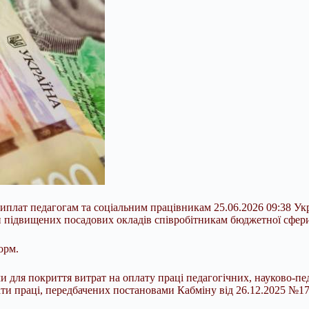
 виплат педагогам та соціальним працівникам 25.06.2026 09:38 Ук
підвищених посадових окладів співробітникам бюджетної сфери, я
орм.
и для покриття витрат на
оплату праці педагогічних, науково-пед
плати праці, передбачених постановами Кабміну від 26.12.2025 №1