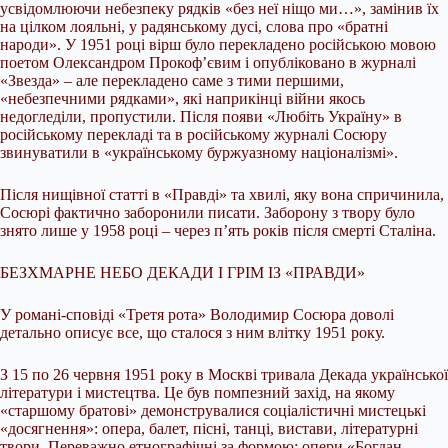
усвідомлюючи небезпеку рядків «без неї ніщо ми…», замінив їх
на цілком лояльні, у радянському дусі, слова про «братні
народи». У 1951 році вірш було перекладено російською мовою
поетом Олександром Прокоф’євим і опубліковано в журналі
«Звезда» – але перекладено саме з тими першими,
«небезпечними рядками», які наприкінці війни якось
недогледіли, пропустили. Після появи «Любіть Україну» в
російському перекладі та в російському журналі Сосюру
звинуватили в «українському буржуазному націоналізмі».
Після нищівної статті в «Правді» та хвилі, яку вона спричинила,
Сосюрі фактично заборонили писати. Заборону з твору було
знято лише у 1958 році – через п’ять років після смерті Сталіна.
БЕЗХМАРНЕ НЕБО ДЕКАДИ І ГРІМ ІЗ «ПРАВДИ»
У романі-сповіді «Третя рота» Володимир Сосюра доволі
детально описує все, що сталося з ним влітку 1951 року.
З 15 по 26 червня 1951 року в Москві тривала Декада української
літератури і мистецтва. Це був помпезний захід, на якому
«старшому братові» демонструвалися соціалістичні мистецькі
«досягнення»: опера, балет, пісні, танці, вистави, літературні
твори. Переважно етнографічні за формою: опери «Богдан