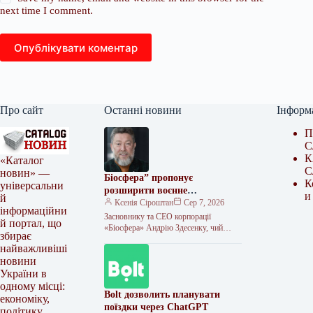
next time I comment.
Опублікувати коментар
Про сайт
Останні новини
Інформ
П
С
К
«Каталог
С
новин» —
Біосфера” пропонує
К
універсальни
розширити воєнне
и
й
страхування та запровадити
Ксенія Сіроштан
Сер 7, 2026
інформаційни
мораторій на перевірки
Засновнику та СЕО корпорації
й портал, що
«Біосфера» Андрію Здесенку, чий
збирає
бізнес нещодавно зазнав збитків
найважливіші
наблизно на 150 мільйонів гривень
новини
через ворожий удар…
України в
одному місці:
Bolt дозволить планувати
економіку,
поїздки через ChatGPT
політику,