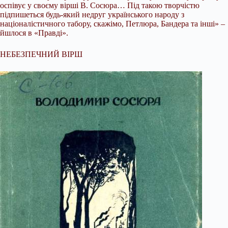
оспівує у своєму вірші В. Сосюра… Під такою творчістю
підпишеться будь-який недруг українського народу з
націоналістичного табору, скажімо, Петлюра, Бандера та інші» –
йшлося в «Правді».
НЕБЕЗПЕЧНИЙ ВІРШ