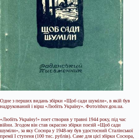
Одне з перших видань збірки «Щоб сади шуміли», в якій був
надрукований і вірш «Любіть Україну». Фото/nbuv.gou.ua.
«Любіть Україну!» поет створив у травні 1944 року, під час
війни. Згодом він став окрасою збірки поезій «Щоб сади
шуміли», за яку Сосюра у 1948-му був удостоєний Сталінської
премії І ступеня (100 тис. рублів). Саме для цієї збірки Сосюра,