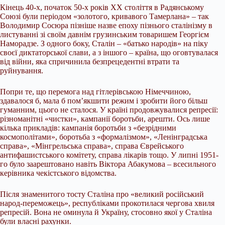
Кінець 40-х, початок 50-х років ХХ століття в Радянському
Союзі були періодом «золотого, кривавого Тамерлана» – так
Володимир Сосюра пізніше назве епоху пізнього сталінізму в
листуванні зі своїм давнім грузинським товаришем Георгієм
Наморадзе. З одного боку, Сталін – «батько народів» на піку
своєї диктаторської слави, а з іншого – країна, що оговтувалася
від війни, яка спричинила безпрецедентні втрати та
руйнування.
Попри те, що перемога над гітлерівською Німеччиною,
здавалося б, мала б пом’якшити режим і зробити його більш
гуманним, цього не сталося. У країні продовжувалися репресії:
різноманітні «чистки», кампанії боротьби, арешти. Ось лише
кілька прикладів: кампанія боротьби з «безрідними
космополітами», боротьба з «формалізмом», «Ленінградська
справа», «Мінгрельська справа», справа Єврейського
антифашистського комітету, справа лікарів тощо. У липні 1951-
го було заарештовано навіть Віктора Абакумова – всесильного
керівника чекістського відомства.
Після знаменитого тосту Сталіна про «великий російський
народ-переможець», республіками прокотилася чергова хвиля
репресій. Вона не оминула й Україну, стосовно якої у Сталіна
були власні рахунки.