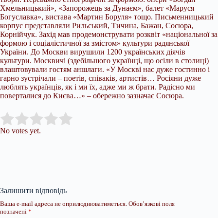
Хмельницький», «Запорожець за Дунаєм», балет «Маруся
Богуславка», вистава «Мартин Боруля» тощо. Письменницький
корпус представляли Рильський, Тичина, Бажан, Сосюра,
Корнійчук. Захід мав продемонструвати розквіт «національної за
формою і соціалістичної за змістом» культури радянської
України. До Москви вирушили 1200 українських діячів
культури. Москвичі (здебільшого українці, що осіли в столиці)
влаштовували гостям аншлаги. «У Москві нас дуже гостинно і
гарно зустрічали – поетів, співаків, артистів… Росіяни дуже
люблять українців, як і ми їх, адже ми ж брати. Радісно ми
поверталися до Києва…» – обережно зазначає Сосюра.
Submit Rating
Rate this item:
No votes yet.
Залишити відповідь
Ваша e-mail адреса не оприлюднюватиметься.
Обов’язкові поля
позначені
*