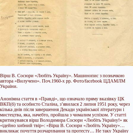
Вірш В. Сосюри «Любіть Україну». Машинопис з позначкою
автора «Вилучено». Поч.1960-х рр. Фото/facebook ЦДАМЛМ
України.
Анонімна стаття в «Правді», що означало пряму вказівку ЦК
ВКП(б) та особисто Сталіна, з’явилася 2 липня 1951 року, через
кілька днів після завершення Декади української літератури і
мистецтва, яка, начебто, пройшла з чималим успіхом. У статті
критикувався вірш Володимира Сосюри «Любіть Україну!» як
«ідейно хибний твір»: «Вірш В. Сосюри «Любіть Україну»…
викликає почуття розчарування та протесту… Не таку Україну