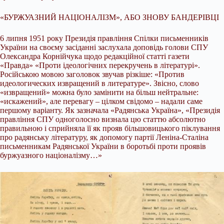
«БУРЖУАЗНИЙ НАЦІОНАЛІЗМ», АБО ЗНОВУ БАНДЕРІВЦІ
6 липня 1951 року Президія правління Спілки письменників
України на своєму засіданні заслухала доповідь голови СПУ
Олександра Корнійчука щодо редакційної статті газети
«Правда» «Проти ідеологічних перекручень в літературі».
Російською мовою заголовок звучав різкіше: «Против
идеологических извращений в литературе». Звісно, слово
«извращений» можна було замінити на більш нейтральне:
«искажений», але перевагу – цілком свідомо – надали саме
першому варіанту. Як зазначала «Радянська Україна», «Президія
правління СПУ одноголосно визнала цю статтю абсолютно
правильною і сприйняла її як прояв більшовицького піклування
про радянську літературу, як допомогу партії Леніна-Сталіна
письменникам Радянської України в боротьбі проти проявів
буржуазного націоналізму…»