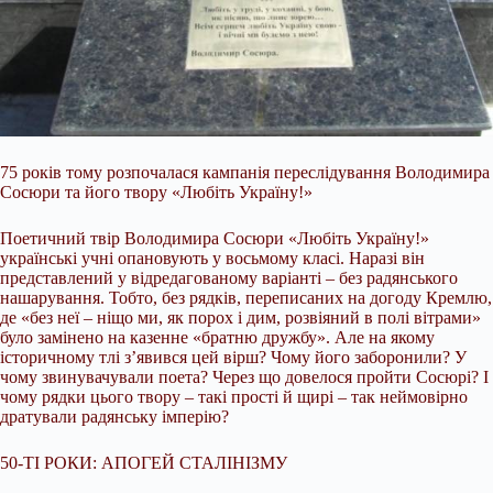
75 років тому розпочалася кампанія переслідування Володимира
Сосюри та його твору «Любіть Україну!»
Поетичний твір Володимира Сосюри «Любіть Україну!»
українські учні опановують у восьмому класі. Наразі він
представлений у відредагованому варіанті – без радянського
нашарування. Тобто, без рядків, переписаних на догоду Кремлю,
де «без неї – ніщо ми, як порох і дим, розвіяний в
полі вітрами»
було замінено на казенне «братню дружбу». Але на якому
історичному тлі з’явився цей вірш? Чому його заборонили? У
чому звинувачували поета? Через що довелося пройти Сосюрі? І
чому рядки цього твору – такі прості й щирі – так неймовірно
дратували радянську імперію?
50-ТІ РОКИ: АПОГЕЙ СТАЛІНІЗМУ