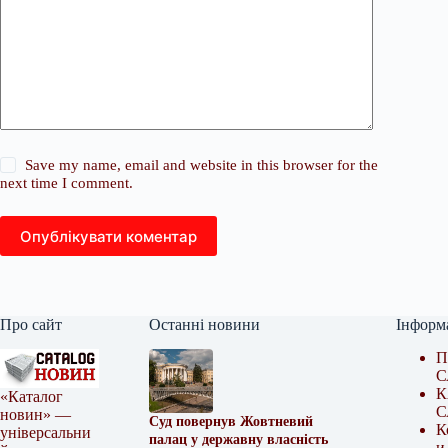
Save my name, email and website in this browser for the
next time I comment.
Опублікувати коментар
Про сайт
Останні новини
Інформ
П
С
К
«Каталог
С
новин» —
Суд повернув Жовтневий
К
універсальни
палац у державну власність
и