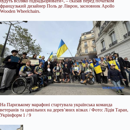
будуть всіляко підбадьорювати», – сказав перед початком
французький дизайнер Поль де Ліврон, засновник Apollo
Wooden Wheelchairs.
На Паризькому марафоні стартувала українська команда
ветеранів та цивільних на дерев’яних візках / Фото: Лідія Таран,
Укрінформ 1 / 9