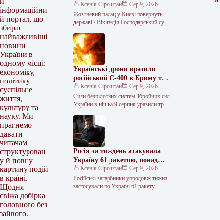
й
Ксенія Сіроштан
Сер 9, 2026
інформаційни
Жовтневий палац у Києві повернуть
й портал, що
державі / Вікіпедія Господарський суд
збирає
Києва задовольнив позов прокуратури
найважливіші
та ухвалив повернути державі
новини
Міжнародний центр…
України в
одному місці:
Українські дрони вразили
економіку,
російський С-400 в Криму та
політику,
три кораблі Чорноморського
Ксенія Сіроштан
Сер 9, 2026
суспільне
флоту
Сили безпілотних систем Збройних сил
життя,
України в ніч на 9 серпня уразили три
культуру та
зенітні ракетні комплекси, дві
науку. Ми
радіолокаційні станції на…
прагнемо
давати
читачам
Росія за тиждень атакувала
структурован
Україну 61 ракетою, понад
у й повну
1560 дронами та 1540
Ксенія Сіроштан
Сер 9, 2026
картину подій
авіабомбами
в країні.
Російські загарбники упродовж тижня
застосували по Україні 61 ракету,
Щодня —
зокрема 56 балістичних, понад 1560
свіжа добірка
ударних дронів та 1540 авіаційних
головного без
бомб.…
зайвого.