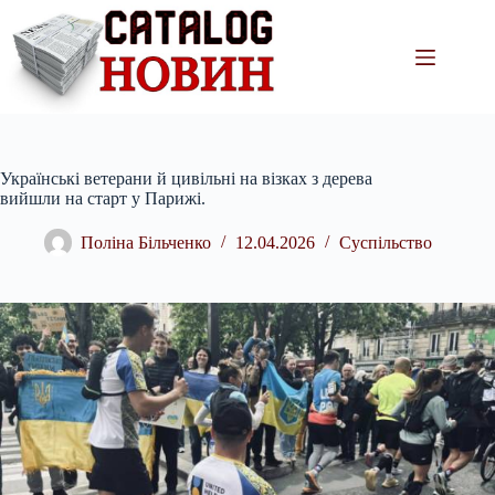
Перейти
до
вмісту
Українські ветерани й цивільні на візках з дерева
вийшли на старт у Парижі.
Поліна Більченко
12.04.2026
Суспільство