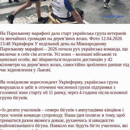
На Паризькому марафоні дала старт українська група ветеранів
та звичайних громадян на дерев’яних возах. Фото 12.04.2026
15:48 Укрінформ У недільний день на Міжнародному
Паризькому марафоні – 2026 почала рух українська команда, що
включає в себе сім атлетів. Усі вони – колишні військові та
цивільні особи, які збираються подолати дистанцію у 42
кілометри на дерев’яних возах, самостійно зроблених раніше під
час відновлення у Львові.
Як повідомляє кореспондент Укрінформу, українська група
вирушила в забіг в оточенні численної групи підтримки з
головної зони старту об 11 ранку, через 4 години після основної
групи бігунів.
«Із десяти учасників – семеро бігунів з ампутаціями кінцівок і
троє членів команди супроводу. Наша ідея полягає в тому, щоб
триматися разом якомога довше, рухаючись зі швидкістю
найповільнішого бігуна. Навколо нас будуть бігти учасники, які