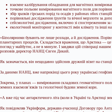
взаємне калібрування обладнання для магнітних вимірюва
точкове польове вимірювання магнітного поля для порівнял
збір зразків гірських порід та осадів у районах обох станцій
порівняльні дослідження ґрунтів та вічної мерзлоти за доп
сейсмологічні дослідження, включно зі спостереженням за 
екологічний моніторинг у контексті змін клімату та інші н
«Біполярними бувають не лише розлади, а й дослідження. Порів
планетарних процесів. Складається враження, що Арктика — це 
погляд у майбутнє, а не в минуле. І завдяки цій співпраці наши
розповів директор НАНЦ Євген Дикий.
Як зазначається, він нещодавно здійснив дружній візит на станц
За даними НАНЦ, вже наприкінці цього року українські геофіз
Зокрема, у планах — вимірювання складових геомагнітного поля
земних взаємозв’язків та геологічної будови земної кори.
«А вже під час антарктичного літа (коли в Україні та Арктиці 
Як повідомляв Укрінформ, держави-учасниці Договору про Антар