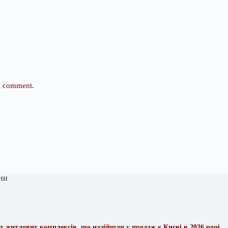
 I comment.
ни
х житлових комплексів, що надійшли у продаж у Києві в 2026 році,