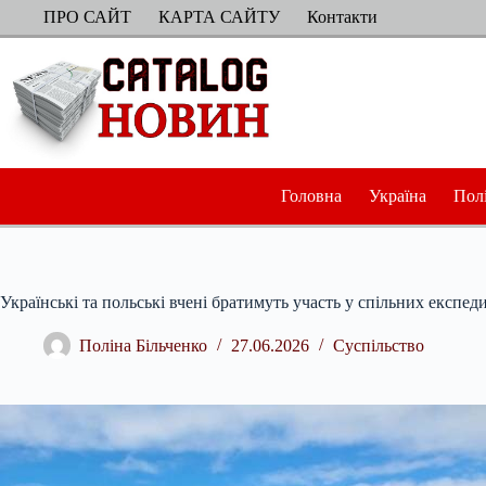
Перейти
ПРО САЙТ
КАРТА САЙТУ
Контакти
до
вмісту
Головна
Україна
Пол
Українські та польські вчені братимуть участь у спільних експе
Поліна Більченко
27.06.2026
Суспільство