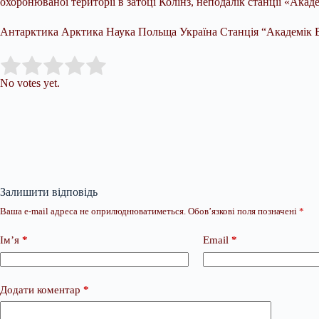
охоронюваної території в затоці Колінз, неподалік станції «Ака
Антарктика Арктика Наука Польща Україна Станція “Академік 
Submit Rating
Rate this item:
No votes yet.
Залишити відповідь
Ваша e-mail адреса не оприлюднюватиметься.
Обов’язкові поля позначені
*
Ім’я
*
Email
*
Додати коментар
*