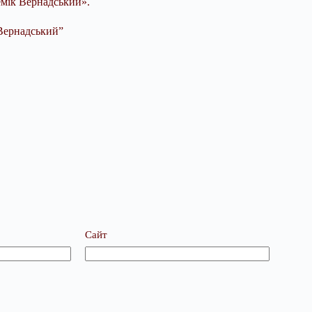
демік Вернадський».
Вернадський”
Сайт