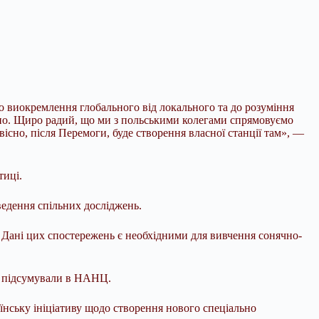
о виокремлення глобального від локального та до розуміння
чно. Щиро радий, що ми з польськими колегами спрямовуємо
існо, після Перемоги, буде створення власної станції там», —
тиці.
едення спільних досліджень.
 Дані цих спостережень є необхідними для вивчення сонячно-
 — підсумували в НАНЦ.
нську ініціативу щодо створення нового спеціально