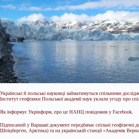
Українські й польські науковці займатимуться спільними дослі
Інститут геофізики Польської академії наук уклали угоду про спі
Як інформує Укрінформ, про це НАНЦ повідомив у Facebook.
Підписаний у Варшаві документ передбачає спільні геофізичні д
Шпіцберген, Арктика) та на українській станції «Академік Верн