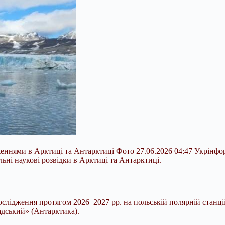
дженнями в Арктиці та Антарктиці Фото 27.06.2026 04:47 Укрінф
льні наукові розвідки в Арктиці та Антарктиці.
ослідження протягом 2026–2027 рр. на польській полярній станц
адський» (Антарктика).