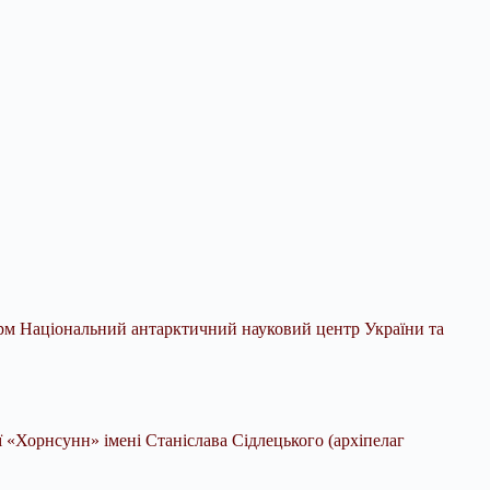
орм Національний антарктичний науковий центр України та
ії «Хорнсунн»
імені Станіслава Сідлецького (архіпелаг