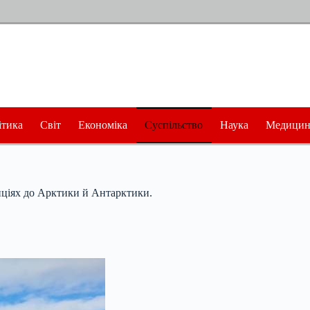
ітика
Світ
Економіка
Суспільство
Наука
Медицин
диціях до Арктики й Антарктики.