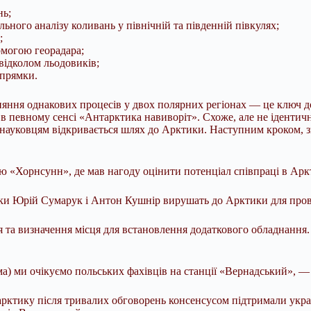
нь;
ьного аналізу коливань у північній та південній півкулях;
;
омогою георадара;
відколом льодовиків;
апрямки.
няння однакових процесів у двох полярних регіонах — це ключ д
в певному сенсі «Антарктика навиворіт». Схоже, але не іденти
м науковцям відкривається шлях до Арктики. Наступним кроком, зв
ію «Хорнсунн», де мав нагоду оцінити потенціал співпраці в Арк
ики Юрій Сумарук і Антон Кушнір вирушать до Арктики для пров
 та визначення місця для встановлення додаткового обладнання.
зима) ми очікуємо польських фахівців на станції «Вернадський»,
ктику після тривалих обговорень консенсусом підтримали украї