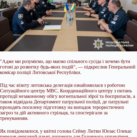
"Адже ми розуміємо, що маємо спільного сусіда і хочемо бути
готові до розвитку будь-яких подій", — підкреслив Генеральний
комісар поліції Литовської Республіки.
Під час візиту литовська делегація ознайомилася з роботою
Ситуаційного центру МВС, Координаційного центру з питань
протидії незаконному обігу вогнепальної зброї та боєприпасів, а
також відвідала Департамент патрульної поліції, де патрульні
проходять посилену підготовку на випадок терористичних
загроз та дій активного стрільця, та спостерігали за
тренуванням.
Як повідомлялося, у квітні голова Сейму Литви Юозас Олекас
передав черговий пакет допомоги для Головного управління