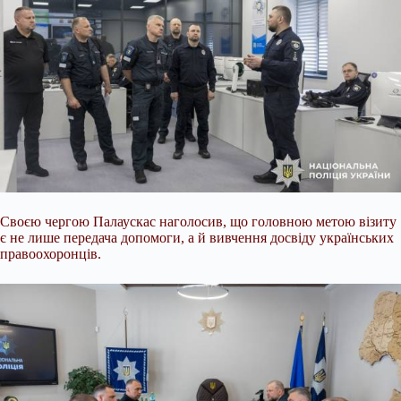
Своєю чергою Палаускас наголосив, що головною метою візиту
є не лише передача допомоги, а й вивчення досвіду українських
правоохоронців.