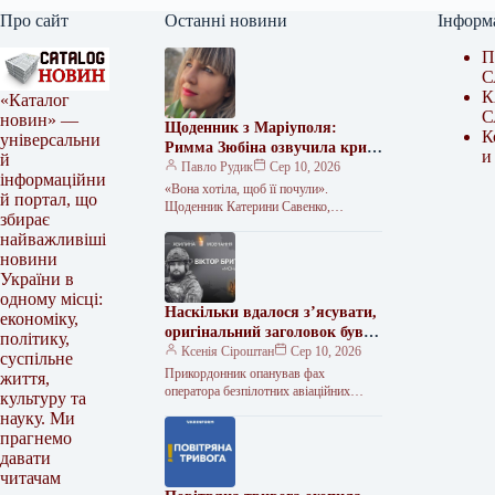
Про сайт
Останні новини
Інформ
П
С
К
«Каталог
С
новин» —
Щоденник з Маріуполя:
К
універсальни
Римма Зюбіна озвучила крик
и
й
душі Катерини Савенко
Павло Рудик
Сер 10, 2026
інформаційни
«Вона хотіла, щоб її почули».
й портал, що
Щоденник Катерини Савенко,
збирає
написаний під час облоги Маріуполя,
найважливіші
прозвучав голосом актриси Римми
новини
Зюбіної 5 серпня…
України в
одному місці:
Наскільки вдалося з’ясувати,
економіку,
оригінальний заголовок був
політику,
“Пам’яті штаб-сержанта
Ксенія Сіроштан
Сер 10, 2026
суспільне
Віктора Бриткару (позивний
Прикордонник опанував фах
життя,
«Монах»)”. Ось варіант
оператора безпілотних авіаційних
культуру та
комплексів Віктор Бриткару
нового заголовка: Вшануємо
науку. Ми
народився 15 липня 1993 року в
пам’ять штаб-сержанта
прагнемо
Одеській області, у селі Любашівка.…
Віктора Бриткару «Монаха»
давати
читачам