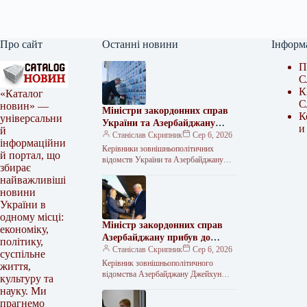
Про сайт
Останні новини
Інформ
П
С
К
«Каталог
С
новин» —
Міністри закордонних справ
К
універсальни
України та Азербайджану
и
й
вшанували пам’ять загиблих
Станіслав Скрипник
Сер 6, 2026
інформаційни
захисників України.
Керівники зовнішньополітичних
й портал, що
відомств України та Азербайджану
збирає
вшанували пам’ять загиблих
найважливіші
захисників України, поклавши квіти до
новини
Меморіалу. Про це інформує МЗС
України в
одному місці:
Міністр закордонних справ
економіку,
Азербайджану прибув до
політику,
столиці України.
Станіслав Скрипник
Сер 6, 2026
суспільне
Керівник зовнішньополітичного
життя,
відомства Азербайджану Джейхун
культуру та
Байрамов приземлився в українській
науку. Ми
столиці в четвер, 6 серпня. Цю
прагнемо
інформацію в соціальній мережі Х…