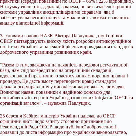
практики (середні показники по ОЕСР – 66% і 22% відповідно).
На думку експертів, державі, зокрема, не вистачає електронної
системи управління дисциплінарними справами, яка б
забезпечувала легкий пошук та можливість автоматизованого
аналізу відповідної інформації.
За словами голови НАЗК Віктора Павлущика, нові оцінки
ОЕСР підтверджують високу якість розробки антикорупційної
політики України та належний рівень впровадження стандартів
доброчесного управління розвинених країн.
“Разом із тим, зважаючи на наявність передової регулятивної
бази, нам слід зосередитися на операційній складовій,
вдосконаленні практичного застосування створених правил і
процедур. Це дасть змогу перетворити кращі стандарти
державного управління у високі стандарти життя громадян.
Водночас наявні показники є надійною основою для
поглиблення інтеграції України до ключових ініціатив ОЕСР та
організації загалом”, – зауважив Павлущик.
25 березня Кабінет міністрів України надіслав до ОЕСР
офіційний лист щодо запиту стосовно приєднання до
Рекомендації Ради ОЕСР щодо публічної доброчесності,
додавши до листа інформацію про українське законодавство,