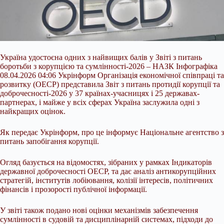
Україна удостоєна одних з найвищих балів у Звіті з питань
боротьби з корупцією та сумлінності-2026 – НАЗК Інфографіка
08.04.2026 04:06 Укрінформ Організація економічної співпраці та
розвитку (ОЕСР) представила Звіт з питань протидії корупції та
доброчесності-2026 у 37 країнах-учасницях і 25 державах-
партнерах, і майже у всіх сферах Україна заслужила одні з
найкращих оцінок.
Як передає Укрінформ, про це інформує Національне агентство з
питань запобігання корупції.
Огляд базується на відомостях,
зібраних у рамках Індикаторів
державної доброчесності ОЕСР, та дає аналіз антикорупційних
стратегій, інститутів лобіювання, колізії інтересів, політичних
фінансів і прозорості публічної інформації.
У звіті також подано нові оцінки механізмів забезпечення
сумлінності в судовій та дисциплінарній системах, підходи до