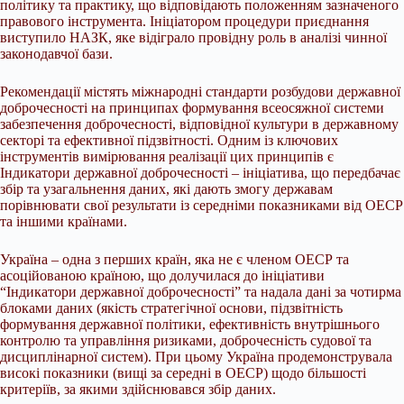
політику та практику, що відповідають положенням зазначеного
правового інструмента. Ініціатором процедури приєднання
виступило НАЗК, яке відіграло провідну роль в аналізі чинної
законодавчої бази.
Рекомендації містять міжнародні стандарти розбудови державної
доброчесності на принципах формування всеосяжної системи
забезпечення доброчесності, відповідної культури в державному
секторі та ефективної підзвітності. Одним із ключових
інструментів вимірювання реалізації цих принципів є
Індикатори державної доброчесності – ініціатива, що передбачає
збір та узагальнення даних, які дають змогу державам
порівнювати свої результати із середніми показниками від ОЕСР
та іншими країнами.
Україна – одна з перших країн, яка не є членом ОЕСР та
асоційованою країною, що долучилася до ініціативи
“Індикатори державної доброчесності” та надала дані за чотирма
блоками даних (якість стратегічної основи, підзвітність
формування державної політики, ефективність внутрішнього
контролю та управління ризиками, доброчесність судової та
дисциплінарної систем). При цьому Україна продемонструвала
високі показники (вищі за середні в ОЕСР) щодо більшості
критеріїв, за якими здійснювався збір даних.