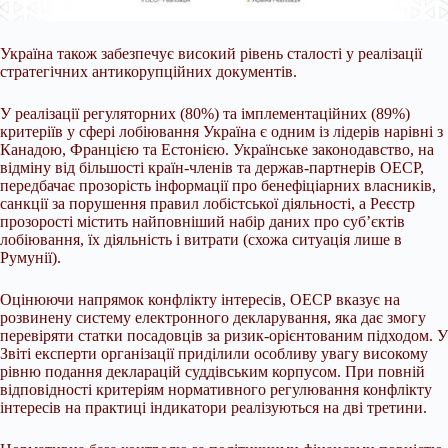
Україна також забезпечує високий рівень сталості у реалізації
стратегічних антикорупційних документів.
У реалізації регуляторних (80%) та імплементаційних (89%)
критеріїв у сфері лобіювання Україна є одним із лідерів нарівні з
Канадою, Францією та Естонією. Українське законодавство, на
відміну від більшості країн-членів та держав-партнерів ОЕСР,
передбачає прозорість інформації про бенефіціарних власників,
санкції за порушення правил лобістської діяльності, а Реєстр
прозорості містить найповніший набір даних про суб’єктів
лобіювання, їх діяльність і витрати (схожа ситуація лише в
Румунії).
Оцінюючи напрямок конфлікту інтересів, ОЕСР вказує на
розвинену систему електронного декларування, яка дає змогу
перевіряти статки посадовців за ризик-орієнтованим підходом. У
Звіті експерти організації приділили особливу увагу високому
рівню подання декларацій суддівським корпусом. При повній
відповідності критеріям нормативного регулювання конфлікту
інтересів на практиці індикатори реалізуються на дві третини.