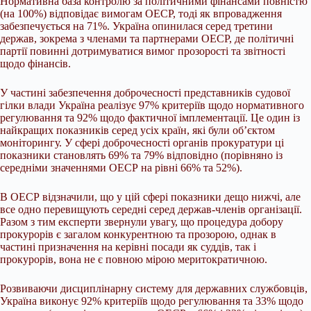
Нормативна база контролю за політичними фінансами повністю
(на 100%) відповідає вимогам ОЕСР, тоді як впровадження
забезпечується на 71%. Україна опинилася серед третини
держав, зокрема з членами та партнерами ОЕСР, де політичні
партії повинні дотримуватися вимог прозорості та звітності
щодо фінансів.
У частині забезпечення доброчесності представників судової
гілки влади Україна реалізує 97% критеріїв щодо нормативного
регулювання та 92% щодо фактичної імплементації. Це один із
найкращих показників серед усіх країн, які були об’єктом
моніторингу. У сфері доброчесності органів прокуратури ці
показники становлять 69% та 79% відповідно (порівняно із
середніми значеннями ОЕСР на рівні 66% та 52%).
В ОЕСР відзначили, що у цій сфері показники дещо нижчі, але
все одно перевищують середні серед держав-членів організації.
Разом з тим експерти звернули увагу, що процедура добору
прокурорів є загалом конкурентною та прозорою, однак в
частині призначення на керівні посади як суддів, так і
прокурорів, вона не є повною мірою меритократичною.
Розвиваючи дисциплінарну систему для державних службовців,
Україна виконує 92% критеріїв щодо регулювання та 33% щодо