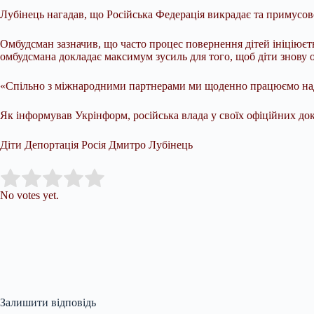
Лубінець нагадав, що Російська Федерація викрадає та примусо
Омбудсман зазначив, що часто процес повернення дітей ініціюєть
омбудсмана докладає максимум зусиль для того, щоб діти знову о
«Спільно з міжнародними партнерами ми щоденно працюємо над 
Як інформував Укрінформ, російська влада у своїх офіційних до
Діти Депортація Росія Дмитро Лубінець
Submit Rating
Rate this item:
No votes yet.
Залишити відповідь