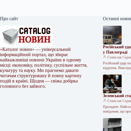
Про сайт
Останні нови
Російський уд
«Каталог новин» — універсальний
у Павлограді
інформаційний портал, що збирає
Станіслав Скри
найважливіші новини України в одному
Російський удар п
місці: економіку, політику, суспільне життя,
відділень. Внаслід
культуру та науку. Ми прагнемо давати
читачам структуровану й повну картину
подій в країні. Щодня — свіжа добірка
головного без зайвого.
Зеленський ст
Станіслав Скри
Президент: Найгол
повідомив, що пр