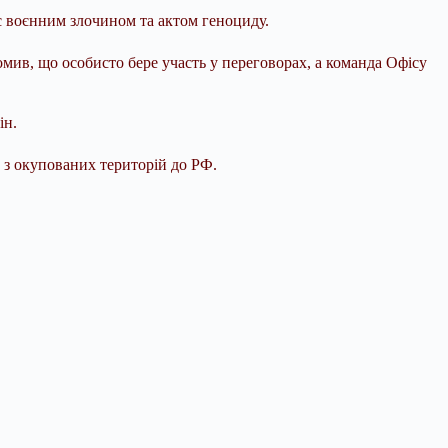
 є воєнним злочином та актом геноциду.
омив, що особисто бере участь у переговорах, а команда Офісу
ін.
й з окупованих територій до РФ.