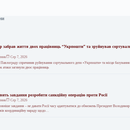
ни
ар забрав життя двох працівниць “Укрпошти” та зруйнував сортувал
пник
Сер 7, 2026
о Павлограду спричинив руйнування сортувального депо «Укрпошти» та місця базування
ок атаки загинули двоє працівниць
авить завдання розробити санкційну операцію проти Росії
пник
Сер 7, 2026
овніше завдання – не давати Росії часу адаптуватися до обмежень Президент Володимир
овів координаційну нараду щодо…