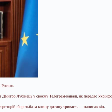
х Росією.
 Дмитро Лубінець у своєму Телеграм-каналі, як передає Укрінф
ериторій: боротьба за кожну дитину триває», — написав він.