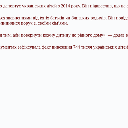
во депортує українських
дітей з 2014 року. Він підкреслив, що це
ся зверненнями від їхніх батьків чи близьких родичів. Він повід
пинилися поруч зі своїми сім’ями.
тим, аби повернути кожну дитину до рідного дому», — додав в
кументах зафіксувала факт вивезення 744 тисяч українських діте