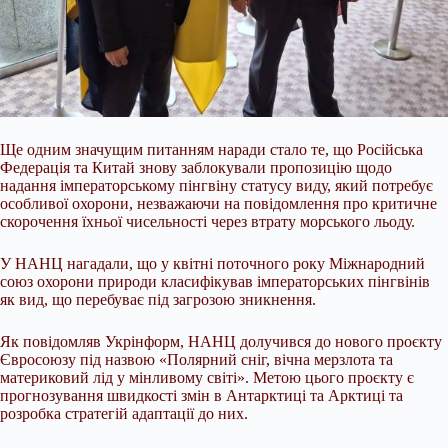
Ще одним значущим питанням наради стало те, що Російська
Федерація та Китай знову заблокували пропозицію щодо
надання імператорському пінгвіну статусу виду, який потребує
особливої охорони, незважаючи на повідомлення про критичне
скорочення їхньої чисельності через втрату морського льоду.
У НАНЦ нагадали, що у квітні поточного року Міжнародний
союз охорони природи класифікував імператорських пінгвінів
як вид, що перебуває під загрозою зникнення.
Як повідомляв Укрінформ, НАНЦ долучився до нового проєкту
Євросоюзу під назвою «Полярний сніг, вічна мерзлота та
материковий лід у мінливому світі». Метою цього проєкту є
прогнозування швидкості змін в Антарктиці та Арктиці та
розробка стратегій адаптації до них.