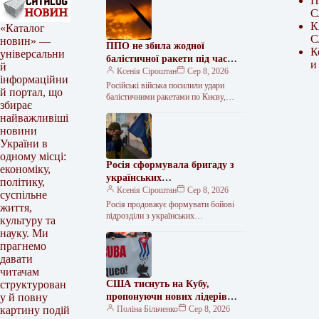
П
С
К
«Каталог
С
новин» —
ППО не збила жодної
К
універсальни
балістичної ракети під час
и
й
нічної атаки
Ксенія Сіроштан
Сер 8, 2026
інформаційни
Російські війська посилили удари
й портал, що
балістичними ракетами по Києву,
збирає
випустивши в ніч на суботу, 8 серпня,
найважливіші
шість зенітно-керованих ракет С-400
новини
та…
України в
одному місці:
Росія сформувала бригаду з
економіку,
українських
політику,
військовополонених
Ксенія Сіроштан
Сер 8, 2026
суспільне
Росія продовжує формувати бойові
життя,
підрозділи з українських
культуру та
військовополонених, що є порушенням
науку. Ми
норм міжнародного гуманітарного
прагнемо
права та Женевської конвенції. Про це
давати
читачам
США тиснуть на Кубу,
структурован
пропонуючи нових лідерів
у й повну
острівній державі
Поліна Більченко
Сер 8, 2026
картину подій