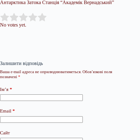
Антарктика Затока Станція “Академік Вернадський”
Submit Rating
Rate this item:
No votes yet.
Залишити відповідь
Ваша e-mail адреса не оприлюднюватиметься.
Обов’язкові поля
позначені
*
Ім’я
*
Email
*
Сайт