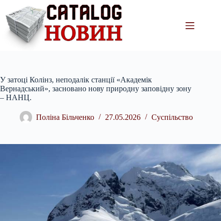
Перейти
до
вмісту
У затоці Колінз, неподалік станції «Академік
Вернадський», засновано нову природну заповідну зону
– НАНЦ.
Поліна Більченко
27.05.2026
Суспільство