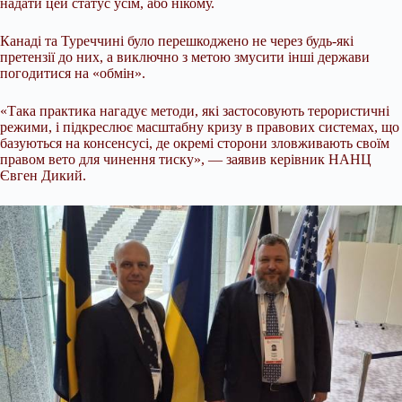
надати цей статус усім, або нікому.
Канаді та Туреччині було перешкоджено не через будь-які
претензії до них, а виключно з метою змусити інші держави
погодитися на «обмін».
«Така практика нагадує методи, які застосовують терористичні
режими, і підкреслює масштабну кризу в правових системах, що
базуються на консенсусі, де окремі сторони зловживають своїм
правом вето для чинення тиску», — заявив керівник НАНЦ
Євген Дикий.