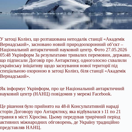
У затоці Колінз, що розташована неподалік станції «Академік
Вернадський», засновано новий природоохоронний об’єкт –
Національний антарктичний науковий центр
. Фото 27.05.2026
05:48 Укрінформ За результатами тривалих перемовин, держави,
що підписали Договір про Антарктику, одноголосно схвалили
українську ініціативу щодо заснування нової території під
спеціальною охороною в затоці Колінз, біля станції «Академік
Вернадський».
Як інформує Укрінформ, про це Національний антарктичний
науковий центр (НАНЦ) повідомив у мережі Facebook.
Це рішення було прийнято на 48-й Консультативній нараді
сторін Договору про Антарктику, яка відбувалася з 11 по 21
травня в місті Хіросіма. Цьому передував трирічний період
активних міжнародних обговорень, де Україну традиційно
представляв НАНЦ.