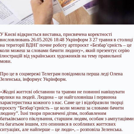
У Києві відкриється виставка, присвячена коректності
висловлювань 26.05.2026 18:48 Укрінформ З 27 травня в столиці
на території ВДНГ почне роботу артпроєкт «Безбар’єрність – це
коли можеш за словами бачити людину», який презентує серію
ілюстрацій від українських художників на тему правильної
мови.
Про це в соцмережі Телеграм повідомила перша леді Олена
Зеленська, інформує Укрінформ.
«Жодні життєві обставини та травми не повинні навішувати
ярлики на людей. Людина
– це найголовніша і первинна
характеристика кожного з нас. Саме це і відобразили творці
проєкту “Безбар’єрність – це коли можеш за словами бачити
людину”. Їхні твори присвячені дітям, позбавленим
батьківського піклування, старшим людям, особам з ампутаціями
та багатьом іншим, хто опинився в особливих життєвих
ситуаціях, але найперше – це люди», – розповіла Зеленська.