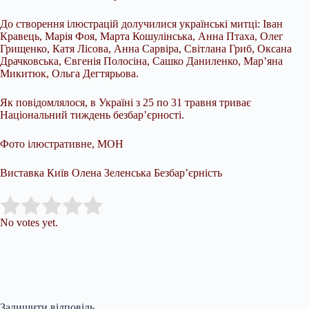
До створення ілюстрацій долучилися українські митці: Іван
Кравець, Марія Фоя, Марта Кошулінська, Анна Птаха, Олег
Грищенко, Катя Лісова, Анна Сарвіра, Світлана Гриб, Оксана
Драчковська, Євгенія Полосіна, Сашко Даниленко, Марʼяна
Микитюк, Ольга Дегтярьова.
Як повідомлялося, в Україні з 25 по 31 травня триває
Національний тиждень безбар’єрності.
Фото ілюстративне, МОН
Виставка Київ Олена Зеленська Безбар’єрність
Submit Rating
Rate this item:
No votes yet.
Залишити відповідь