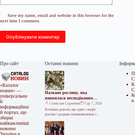
Save my name, email and website in this browser for the
next time I comment.
Опублікувати коментар
Про сайт
Останні новини
Інформ
П
С
К
«Каталог
С
новин» —
Названо рослину, яка
К
універсальни
виявилася несподіваним
и
й
хижаком
Станіслав Скрипник
Сер 7, 2026
інформаційни
Ботаніки довели, що один з видів
й портал, що
рослин з родини ломикаменевих є
збирає
подібне перебждання робить Дарвіна.
найважливіші
Її рослина не просто випадково…
новини
України в