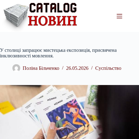
Перейти
до
вмісту
У столиці запрацює мистецька експозиція, присвячена
інклюзивності мовлення.
Поліна Більченко
26.05.2026
Суспільство