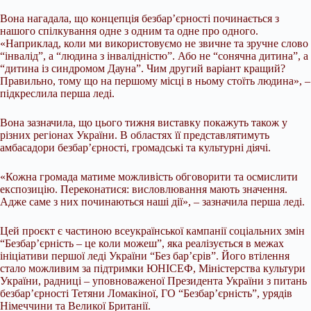
Вона нагадала, що концепція безбар’єрності починається з
нашого спілкування одне з одним та одне про одного.
«Наприклад, коли ми використовуємо не звичне та зручне слово
“інвалід”, а “людина з інвалідністю”. Або не “сонячна дитина”, а
“дитина із синдромом Дауна”. Чим другий варіант кращий?
Правильно, тому що на першому місці в ньому стоїть людина», –
підкреслила перша леді.
Вона зазначила, що цього тижня виставку покажуть також у
різних регіонах України. В областях її представлятимуть
амбасадори безбарʼєрності, громадські та культурні діячі.
«Кожна громада матиме можливість обговорити та осмислити
експозицію. Переконатися: висловлювання мають значення.
Адже саме з них починаються наші дії», – зазначила перша леді.
Цей проєкт є частиною всеукраїнської кампанії соціальних змін
“Безбар’єрність – це коли можеш”, яка реалізується в межах
ініціативи першої леді України “Без бар’єрів”. Його втілення
стало можливим за підтримки ЮНІСЕФ, Міністерства культури
України, радниці – уповноваженої Президента України з питань
безбар’єрності Тетяни Ломакіної, ГО “Безбар’єрність”, урядів
Німеччини та Великої Британії.