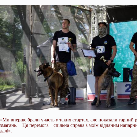
«Ми вперше брали участь у таких стартах, але показали гарний р
змагань. – Ця перемога – спільна справа з моїм відданим напарни
далі».