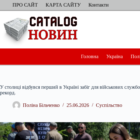
Перейти
ПРО САЙТ
КАРТА САЙТУ
Контакти
до
вмісту
Головна
Україна
Пол
У столиці відбувся перший в Україні забіг для військових служб
рекорд.
Поліна Більченко
25.06.2026
Суспільство