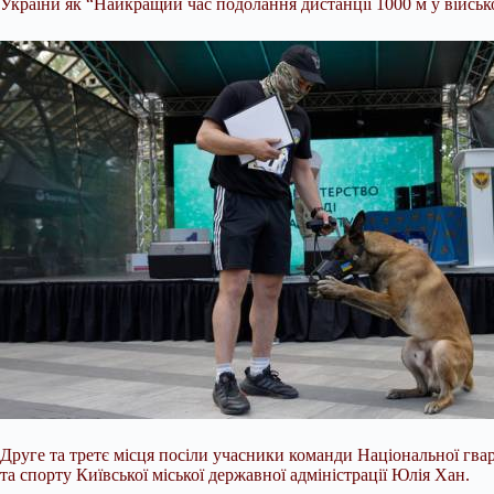
України як “Найкращий час подолання дистанції 1000 м у військо
Друге та третє місця посіли учасники команди Національної гвар
та спорту Київської міської державної адміністрації Юлія Хан.