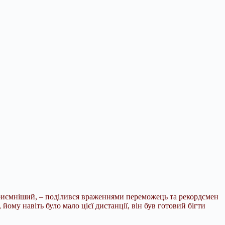
е приємніший, – поділився враженнями переможець та рекордсмен
ому навіть було мало цієї дистанції, він був готовий бігти