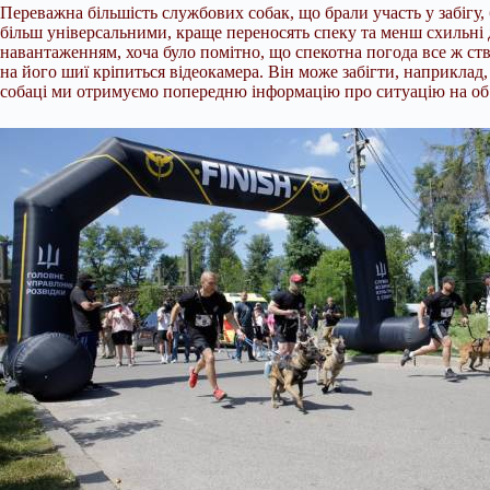
Переважна більшість службових собак, що брали участь у забігу,
більш універсальними, краще переносять спеку та менш схильні 
навантаженням, хоча було помітно, що спекотна погода все ж ст
на його шиї кріпиться відеокамера. Він може забігти, наприклад, 
собаці ми отримуємо попередню інформацію про ситуацію на об’є