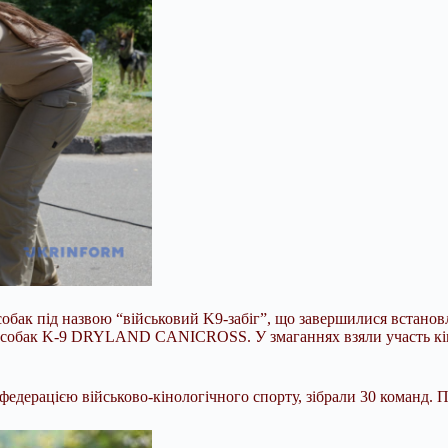
обак під назвою “військовий K9-забіг”, що завершилися встанов
 для собак K-9 DRYLAND CANICROSS. У змаганнях взяли участь кі
 федерацією військово-кінологічного спорту, зібрали 30 команд. 