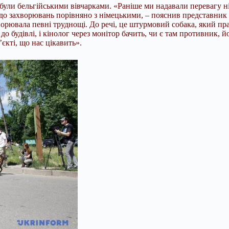
 були бельгійськими вівчарками. «Раніше ми надавали перевагу н
до захворювань порівняно з німецькими, – пояснив представник 
ворювала певні труднощі. До речі, це штурмовий собака, який п
до будівлі, і кінолог через монітор бачить, чи є там противник, 
кті, що нас цікавить».