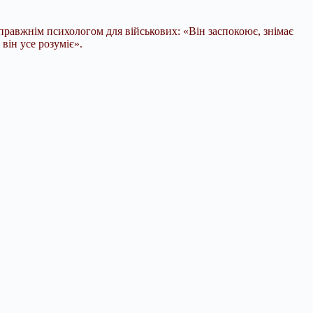
правжнім психологом для військових: «Він заспокоює, знімає
він усе розуміє».