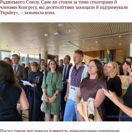
Радянського Союзу. Саме ви стояли за тими сенаторами й
членами Конгресу, які десятиліттями захищали й підтримували
Україну», – зазначила вона.
Посол також висловила вдячність міжнародним партнерам,