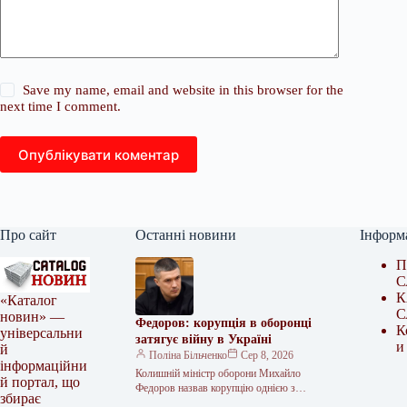
Save my name, email and website in this browser for the
next time I comment.
Опублікувати коментар
Про сайт
Останні новини
Інформ
П
С
К
«Каталог
С
новин» —
Федоров: корупція в оборонці
К
універсальни
затягує війну в Україні
и
й
Поліна Більченко
Сер 8, 2026
інформаційни
Колишній міністр оборони Михайло
й портал, що
Федоров назвав корупцію однією з
збирає
головних внутрішніх перешкод, яка