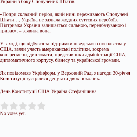
України з боку Сполучених Штатів.
«Попри складний період, який нині переживають Сполучені
Штати…, Україна не зазнала жодних суттєвих перебоїв.
Підтримка України залишається сильною, передбачуваною і
триває», – заявила вона.
У заході, що відбувся за підтримки шведського посольства у
США, взяли участь американські політики, зокрема
конгресмени, дипломати, представники адміністрації США,
дипломатичного корпусу, бізнесу та української громади.
Як повідомляв Укрінформ, у Верховній Раді з нагоди 30-річчя
Конституції зустрілися депутати двох поколінь.
День Конституції США Україна Стефанішина
Submit Rating
Rate this item:
No votes yet.