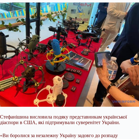
Стефанішина висловила подяку представникам української
діаспори в США, які підтримували суверенітет України.
«Ви боролися за незалежну Україну задовго до розпаду