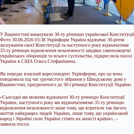
У Вашингтоні вшанували 30-ту річницю української Конституції
Фото 30.06.2026 03:38 Укрінформ Україна відзначає 30-річчя
заснування своєї Конституції та наступного року відзначатиме
35-ту річницю відновлення незалежності завдяки самопожертві
українських оборонців та всього суспільства, підкреслила посол
України в США Ольга Стефанішина.
Як передає власний кореспондент Укрінформу, про це вона
повідомила під час урочистого зібрання у Шведському домі у
Вашингтоні, приуроченого до 30-ї річниці
Конституції України.
«Сьогодні ми можемо відзначати 30-ту річницю Конституції
України, наступного року ми відзначатимемо 35-ту річницю
відновлення незалежності лише тому, що втратили так багато
життів найкращих людей України, лише тому, що український
народ і Збройні сили України стоять на захисті країни», –
заявила посол.