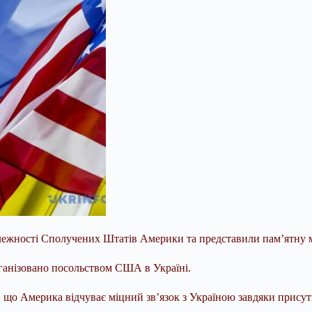
алежності Сполучених Штатів Америки та представили пам’ятну 
рганізовано посольством США в Україні.
о Америка відчуває міцний зв’язок з Україною завдяки присутн