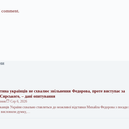
 I comment.
ни
тина українців не схвалює звільнення Федорова, проте виступає за
 Сирського, – дані опитування
пник
Сер 6, 2026
анців України схвально ставляться до можливої відставки Михайла Федорова з посади 
% висловили думку,…