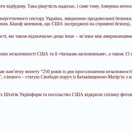
ати відбудову. Така рішучість надихає, і саме тому Америка непо
 енергетичного сектору України, зміцненню продовольчої безпек
ання. Бішоф запевнив, що США зосереджені на сприянні безпеці, 
сті, ми також відзначаємо дещо інше – зв’язки між американцями
нню незалежності США та її «батькам-засновникам», а також 15
в пам’ятну монету “250 років із дня проголошення незалежност
 з іншого – статую Свободи поруч із Батьківщиною-Матір’ю з нап
х Штатів Укрінформ та посольство США відкрили спільну фотови