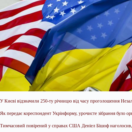
У Києві відзначили 250-ту річницю від часу проголошення Нез
Як передає кореспондент Укрінформу, урочисте зібрання було о
Тимчасовий повірений у справах США Деніел Бішоф наголосив, щ