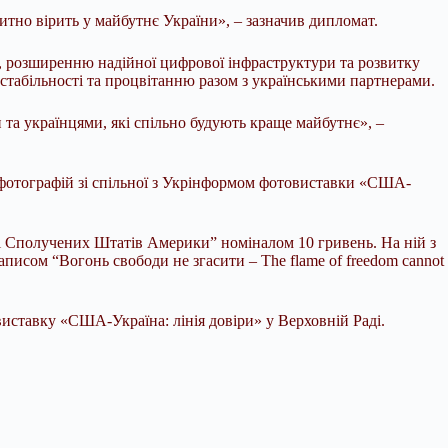
хитно вірить у майбутнє України», – зазначив дипломат.
и, розширенню надійної цифрової інфраструктури та розвитку
стабільності та процвітанню разом з українськими партнерами.
 та українцями, які спільно будують краще майбутнє», –
 фотографій зі спільної з Укрінформом фотовиставки «США-
і Сполучених Штатів Америки” номіналом 10 гривень. На ній з
исом “Вогонь свободи не згасити – The flame of freedom cannot
ставку «США-Україна: лінія довіри» у Верховній Раді.