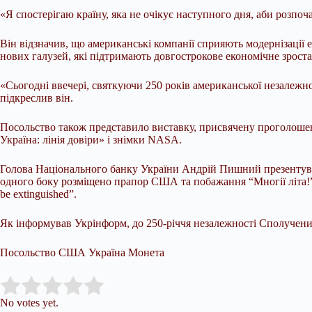
«Я спостерігаю країну, яка не очікує наступного дня, аби розпоч
Він відзначив, що американські компанії сприяють модернізації
нових галузей, які підтримають довгострокове економічне зрост
«Сьогодні ввечері, святкуючи 250 років американської незалежно
підкреслив він.
Посольство також представило виставку, присвячену проголоше
Україна: лінія довіри» і знімки NASA.
Голова Національного банку України Андрій Пишний презентува
одного боку розміщено прапор США та побажання “Многії літа!”,
be extinguished”.
Як інформував Укрінформ, до 250-річчя незалежності Сполучени
Посольство США Україна Монета
Submit Rating
Rate this item:
No votes yet.