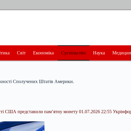
ітика
Світ
Економіка
Суспільство
Наука
Медицин
ежності Сполучених Штатів Америки.
ості США представили пам’ятну монету 01.07.2026 22:55 Укрінфо