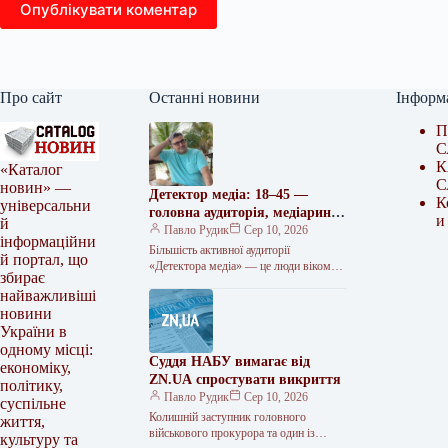
Опублікувати коментар
Про сайт
Останні новини
Інформ
П
С
К
«Каталог
С
новин» —
Детектор медіа: 18–45 —
К
універсальни
головна аудиторія, медіаринок
и
й
— у фокусі інтересів
Павло Рудик
Сер 10, 2026
інформаційни
Більшість активної аудиторії
й портал, що
«Детектора медіа» — це люди віком
збирає
18–45 років, яких найбільше цікавлять
найважливіші
новини медіаринку. Про це свідчать
новини
результати…
України в
одному місці:
Суддя НАБУ вимагає від
економіку,
ZN.UA спростувати викриття
політику,
Павло Рудик
Сер 10, 2026
суспільне
Колишній заступник головного
життя,
військового прокурора та один із
культуру та