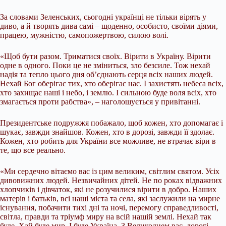
За словами Зеленських, сьогодні українці не тільки вірять у
диво, а й творять дива самі – щоденно, особисто, своїми діями,
працею, мужністю, самопожертвою, силою волі.
«Щоб бути разом. Триматися своїх. Вірити в Україну. Вірити
одне в одного. Поки це не зміниться, зло безсиле. Тож нехай
надія та тепло цього дня об’єднають серця всіх наших людей.
Нехай Бог оберігає тих, хто оберігає нас. І захистять небеса всіх,
хто захищає наші і небо, і землю. І сильною буде воля всіх, хто
змагається проти рабства», – наголошується у привітанні.
Президентське подружжя побажало, щоб кожен, хто допомагає і
шукає, завжди знайшов. Кожен, хто в дорозі, завжди її здолає.
Кожен, хто робить для України все можливе, не втрачає віри в
те, що все реально.
«Ми сердечно вітаємо вас із цим великим, світлим святом. Усіх
дивовижних людей. Незвичайних дітей. Не по роках відважних
хлопчиків і дівчаток, які не розучилися вірити в добро. Наших
матерів і батьків, всі наші міста та села, які заслужили на мирне
існування, побачити тихі дні та ночі, перемогу справедливості,
світла, правди та тріумф миру на всій нашій землі. Нехай так
буде. Хай буде мир. І буде Україна. З Великоднем вас, дорогі