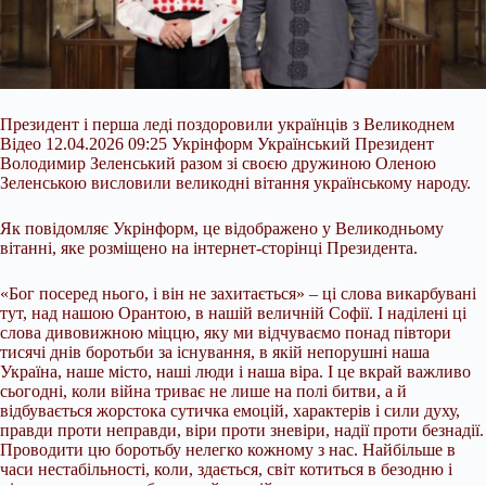
Президент і перша леді поздоровили українців з Великоднем
Відео 12.04.2026 09:25 Укрінформ Український Президент
Володимир Зеленський разом зі своєю дружиною Оленою
Зеленською висловили великодні вітання українському народу.
Як повідомляє Укрінформ, це відображено у Великодньому
вітанні, яке розміщено на інтернет-сторінці Президента.
«Бог посеред нього, і він не захитається» – ці слова викарбувані
тут, над нашою Орантою, в нашій величній Софії. І наділені ці
слова
дивовижною міццю, яку ми відчуваємо понад півтори
тисячі днів боротьби за існування, в якій непорушні наша
Україна, наше місто, наші люди і наша віра. І це вкрай важливо
сьогодні, коли війна триває не лише на полі битви, а й
відбувається жорстока сутичка емоцій, характерів і сили духу,
правди проти неправди, віри проти зневіри, надії проти безнадії.
Проводити цю боротьбу нелегко кожному з нас. Найбільше в
часи нестабільності, коли, здається, світ котиться в безодню і