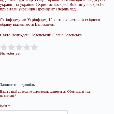
українці та українки! Христос воскрес! Воістину воскрес!», –
привітали українців Президент і перша леді.
Як інформував Укрінформ, 12 квітня християни східного
обряду відзначають Великдень.
Свято Великдень Зеленський Олена Зеленська
Submit Rating
Rate this item:
No votes yet.
Залишити відповідь
Ваша e-mail адреса не оприлюднюватиметься.
Обов’язкові поля
позначені
*
Ім’я
*