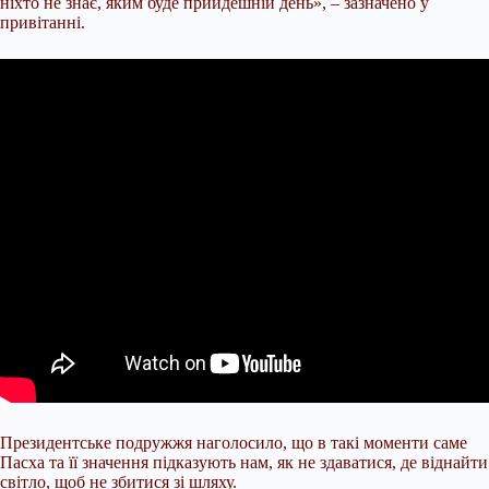
ніхто не знає, яким буде прийдешній день», – зазначено у
привітанні.
Президентське подружжя наголосило, що в такі моменти саме
Пасха та її значення підказують нам, як не здаватися, де віднайти
світло, щоб не збитися зі шляху.