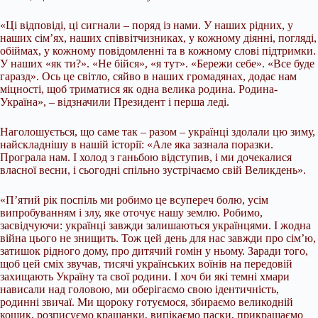
«Ці відповіді, ці сигнали – поряд із нами. У наших рідних, у
наших сім’ях, наших співвітчизниках, у кожному діянні, погляді,
обіймах, у кожному повідомленні та в кожному слові підтримки.
У наших «як ти?». «Не бійся», «я тут». «Бережи себе». «Все буде
гаразд». Ось це світло, сяйво в наших громадянах, додає нам
міцності, щоб триматися як одна велика родина. Родина-
Україна», – відзначили Президент і перша леді.
Наголошується, що саме так – разом – українці здолали цю зиму,
найскладнішу в нашій історії: «Але яка зазнала поразки.
Програла нам. І холод з ганьбою відступив, і ми дочекалися
власної весни, і сьогодні спільно зустрічаємо свій Великдень».
«П’ятий рік поспіль ми робимо це всупереч болю, усім
випробуванням і злу, яке оточує нашу землю. Робимо,
засвідчуючи: українці завжди залишаються українцями. І жодна
війна цього не знищить. Тож цей день для нас завжди про сім’ю,
затишок рідного дому, про дитячий гомін у ньому. Заради того,
щоб цей сміх звучав, тисячі українських воїнів на передовій
захищають Україну та свої родини. І хоч би які темні хмари
нависали над головою, ми оберігаємо свою ідентичність,
родинні звичаї. Ми щороку готуємося, збираємо великодній
кошик, розписуємо крашанки, випікаємо паски, прикрашаємо