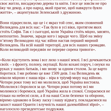
своє житло, висаджуємо дерева та квіти. І все це зовсім не про
їжу чи декор, а про народ, який прагне, щоб навкруги буяло
життя», – акцентували Зеленський з дружиною.
Вони підкреслили, що це і є якраз той сенс, яким сповнений
Великдень для всіх нас: «Так було в усі віки, протягом яких
стоїть Софія. Так є і сьогодні, коли Україна стоїть міцно, завзято,
непохитно. Знаючи, заради кого і заради чого. Щоб на зміну
п’ятому Великодню під час війни настав перший мирний
Великдень. На всій нашій території, для всіх наших громадян.
Коли великодній передзвін не перерве сирена тривоги».
«Коли відступить зима і все лихо з нашої землі. І всі дочекаються
своїх – з фронту, полону, окупації. Коли кохані поруч, і онуки на
руках у наших батьків, і ми знову за одним столом. За це варто
боротися. І ми робимо це вже 1509 днів. І на Великдень як
ніколи міцною є наша віра – віра в тріумф миру над війною.
Чотири роки тому всі ми молилися, щоб Україна вистояла.
Молилися і боролися за це. Чотири роки потому всі ми
молимося і боремося, щоб Україна жила в спокої. Спираємося не
тільки на небесні сили, а й на наші Сили безпеки та оборони,
віримо однаково в Божу ласку і нашу відвагу, покладаємося на
захист нашої Оранти і влучність нашої далекобійної зброї», –
наголосило президентське подружжя.