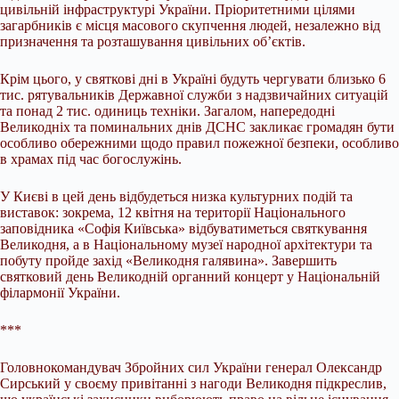
цивільній інфраструктурі України. Пріоритетними цілями
загарбників є місця масового скупчення людей, незалежно від
призначення та розташування цивільних об’єктів.
Крім цього, у святкові дні в Україні будуть чергувати близько 6
тис. рятувальників Державної служби з надзвичайних ситуацій
та понад 2 тис. одиниць техніки. Загалом, напередодні
Великодніх та поминальних днів ДСНС закликає громадян бути
особливо обережними щодо правил пожежної безпеки, особливо
в храмах під час богослужінь.
У Києві в цей день відбудеться низка культурних подій та
виставок: зокрема, 12 квітня на території Національного
заповідника «Софія Київська» відбуватиметься святкування
Великодня, а в Національному музеї народної архітектури та
побуту пройде захід «Великодня галявина». Завершить
святковий день Великодній органний концерт у Національній
філармонії України.
***
Головнокомандувач Збройних сил України генерал Олександр
Сирський у своєму привітанні з нагоди Великодня підкреслив,