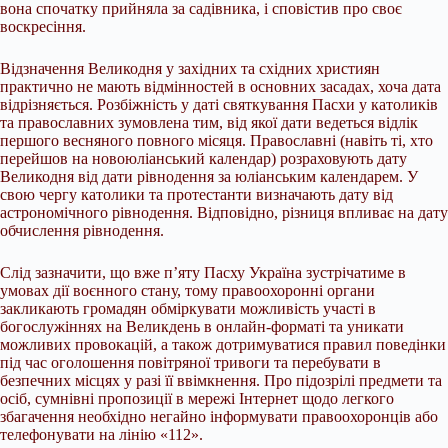
вона спочатку прийняла за садівника, і сповістив про своє
воскресіння.
Відзначення Великодня у західних та східних християн
практично не мають відмінностей в основних засадах, хоча дата
відрізняється. Розбіжність у даті святкування Пасхи у католиків
та православних зумовлена тим, від якої дати ведеться відлік
першого весняного повного місяця. Православні (навіть ті, хто
перейшов на новоюліанський календар) розраховують дату
Великодня від дати рівнодення за юліанським календарем. У
свою чергу католики та протестанти визначають дату від
астрономічного рівнодення. Відповідно, різниця впливає на дату
обчислення рівнодення.
Слід зазначити, що вже п’яту Пасху Україна зустрічатиме в
умовах дії воєнного стану, тому правоохоронні органи
закликають громадян обміркувати можливість участі в
богослужіннях на Великдень в онлайн-форматі та уникати
можливих провокацій, а також дотримуватися правил поведінки
під час оголошення повітряної тривоги та перебувати в
безпечних місцях у разі її ввімкнення. Про підозрілі предмети та
осіб, сумнівні пропозиції в мережі Інтернет щодо легкого
збагачення необхідно негайно інформувати правоохоронців або
телефонувати на лінію «112».