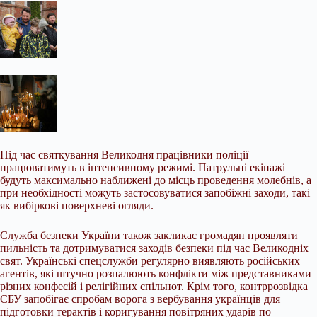
Під час святкування Великодня працівники поліції
працюватимуть в інтенсивному режимі. Патрульні екіпажі
будуть максимально наближені до місць проведення молебнів, а
при необхідності можуть застосовуватися запобіжні заходи, такі
як вибіркові поверхневі огляди.
Служба безпеки України також закликає громадян проявляти
пильність та дотримуватися заходів безпеки під час Великодніх
свят. Українські спецслужби регулярно виявляють російських
агентів, які штучно розпалюють конфлікти між представниками
різних конфесій і релігійних спільнот. Крім того, контррозвідка
СБУ запобігає спробам ворога з вербування українців для
підготовки терактів і коригування повітряних ударів по