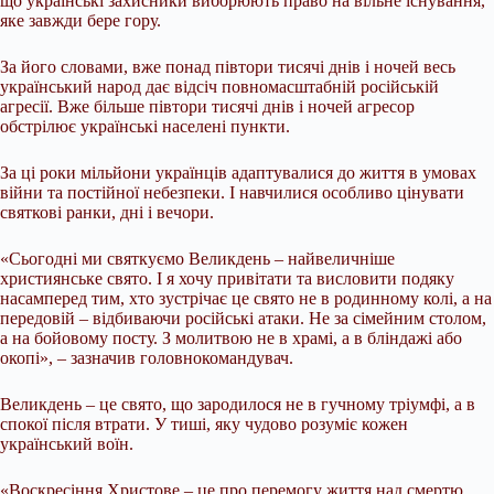
що українські захисники виборюють право на вільне існування,
яке завжди бере гору.
За його словами, вже понад півтори тисячі днів і ночей весь
український народ дає відсіч повномасштабній російській
агресії. Вже більше півтори тисячі днів і ночей агресор
обстрілює українські населені пункти.
За ці роки мільйони українців адаптувалися до життя в умовах
війни та постійної небезпеки. І навчилися особливо цінувати
святкові ранки, дні і вечори.
«Сьогодні ми святкуємо Великдень – найвеличніше
християнське свято. І я хочу привітати та висловити подяку
насамперед тим, хто зустрічає це свято не в родинному колі, а на
передовій – відбиваючи російські атаки. Не за сімейним столом,
а на бойовому посту. З молитвою не в храмі, а в бліндажі або
окопі», – зазначив головнокомандувач.
Великдень – це свято, що зародилося не в гучному тріумфі, а в
спокої після втрати. У тиші, яку чудово розуміє кожен
український воїн.
«Воскресіння Христове – це про перемогу життя над смертю.