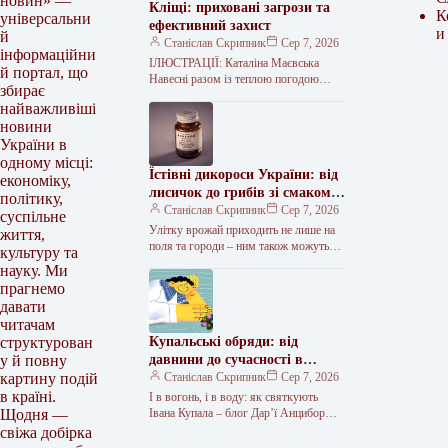
новин» —
Кліщі: приховані загрози та
К
універсальни
ефективний захист
и
й
Станіслав Скрипник
Сер 7, 2026
інформаційни
ІЛЮСТРАЦІЇ: Каталіна Маєвська
й портал, що
Навесні разом із теплою погодою
збирає
з’являються кліщі. Вони ховаються в
найважливіші
парках, лісах та інших зелених зонах.
новини
Сьогодні…
України в
одному місці:
Їстівні дикороси України: від
економіку,
лисичок до грибів зі смаком
політику,
лобстера
Станіслав Скрипник
Сер 7, 2026
суспільне
Улітку врожай приходить не лише на
життя,
поля та городи – ним також можуть
культуру та
похвалитись ліси, луки й інші дикі
науку. Ми
місцевості.…
прагнемо
давати
читачам
Купальські обряди: від
структурован
давнини до сучасності в
у й повну
інтерв’ю з фольклористкою
Станіслав Скрипник
Сер 7, 2026
картину подій
в країні.
І в вогонь, і в воду: як святкують
Івана Купала – блог Дар’ї Анцибор
Щодня —
Свято Купала – одне з найдавніших…
свіжа добірка