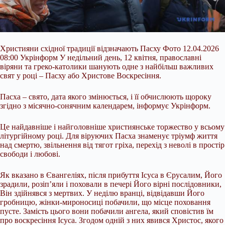
Християни східної традиції відзначають Пасху Фото 12.04.2026
08:00 Укрінформ У недільний день, 12 квітня, православні
віряни та греко-католики шанують одне з найбільш важливих
свят у році – Пасху або Христове Воскресіння.
Пасха – свято, дата якого змінюється, і її обчислюють щороку
згідно з місячно-сонячним календарем, інформує Укрінформ.
Це найдавніше і найголовніше християнське торжество у всьому
літургійному році. Для віруючих Пасха знаменує тріумф життя
над смертю, звільнення
від тягот гріха, перехід з неволі в простір
свободи і любові.
Як вказано в Євангеліях, після прибуття Ісуса в Єрусалим, Його
зрадили, розіп’яли і поховали в печері Його вірні послідовники,
Він здійнявся з мертвих. У неділю вранці, відвідавши Його
гробницю, жінки-мироносиці побачили, що місце поховання
пусте. Замість цього вони побачили ангела, який сповістив їм
про воскресіння Ісуса. Згодом одній з них явився Христос, якого