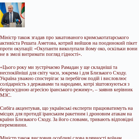
Міністр також згадав про закатованого кримськотатарського
активіста Решата Аметова, котрий вийшов на поодинокий пікет
проти окупації: «Окупанти виколупали йому око, оскільки вони
не в змозі витримати погляд гідності».
«Цього року ми зустрічаємо Рамадан у ще складніші та
неспокійніші для світу часи, зокрема і для Близького Сходу.
Україна уважно спостерігає за перебігом подій і висловлює
солідарність з державами та народами, котрі зіштовхуються з
безрозсудною агресією іранського режиму», – заявив керівник
МЗС.
Сибіга акцентував, що українські експерти працюватимуть на
місцях для протидії іранським ракетним і дроновим атакам на
країни Близького Сходу. За його словами, тривають відповідні
перемовини.
Міністр також висловив особливі слова вдячності воїнам