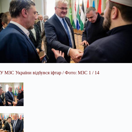
У МЗС України відбувся іфтар / Фото: МЗС 1 / 14