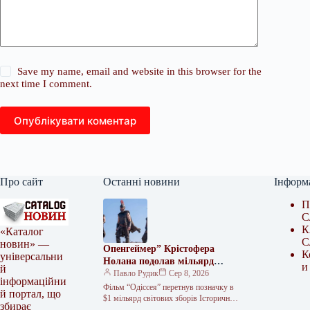
Save my name, email and website in this browser for the
next time I comment.
Опублікувати коментар
Про сайт
Останні новини
Інформ
П
С
К
«Каталог
С
новин» —
Опенгеймер” Крістофера
К
універсальни
Нолана подолав мільярд
и
й
доларів зборів
Павло Рудик
Сер 8, 2026
інформаційни
Фільм “Одіссея” перетнув позначку в
й портал, що
$1 мільярд світових зборів Історична
збирає
драма “Одіссея” Крістофера Нолана