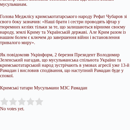
мусульманам.
Голова Меджлісу кримськотатарського народу Рефат Чубаров зі
свого боку зазначив: «Наші брати і сестри проводять іфтар у
тюремних келіях тільки за те, що залишаються вірними своєму
народу, землі Криму та Українській державі. Але Крим разом із
нашим болем є ключем до завершення війни і встановлення
тривалого миру».
Як повідомляв Укрінформ, 2 березня Президент Володимир
Зеленський нагадав, що мусульманська спільнота України та
кримськотатарський народ зустрічають в умовах агресії уже 13-й
Рамадан і висловив сподівання, що наступний Рамадан буде у
спокої.
Кримські татари Мусульмани МЗС Рамадан
Submit Rating
Rate this item:
No votes yet.