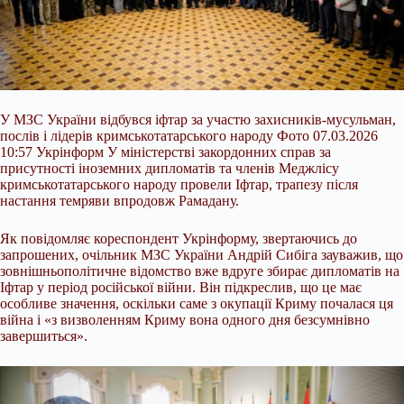
У МЗС України відбувся іфтар за участю захисників-мусульман,
послів і лідерів кримськотатарського народу Фото 07.03.2026
10:57 Укрінформ У міністерстві закордонних справ за
присутності іноземних дипломатів та членів Меджлісу
кримськотатарського народу провели Іфтар, трапезу після
настання темряви впродовж Рамадану.
Як повідомляє кореспондент Укрінформу, звертаючись до
запрошених, очільник МЗС України Андрій Сибіга зауважив, що
зовнішньополітичне відомство вже вдруге збирає дипломатів на
Іфтар у період російської війни. Він підкреслив, що це має
особливе значення, оскільки саме з окупації Криму почалася ця
війна і «з визволенням Криму вона одного дня безсумнівно
завершиться».