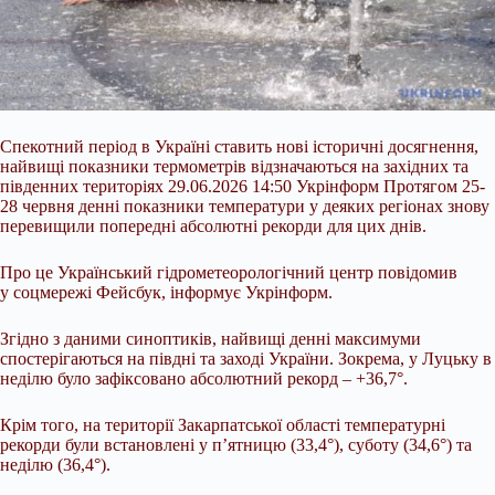
Спекотний період в Україні ставить нові історичні досягнення,
найвищі показники термометрів відзначаються на західних та
південних територіях 29.06.2026 14:50 Укрінформ Протягом 25-
28 червня денні показники температури у деяких регіонах знову
перевищили попередні абсолютні рекорди для цих днів.
Про це Український гідрометеорологічний центр повідомив
у соцмережі Фейсбук, інформує Укрінформ.
Згідно з даними синоптиків, найвищі денні максимуми
спостерігаються на півдні та заході України. Зокрема,
у Луцьку в
неділю було зафіксовано абсолютний рекорд – +36,7°.
Крім того, на території Закарпатської області температурні
рекорди були встановлені у п’ятницю (33,4°), суботу (34,6°) та
неділю (36,4°).