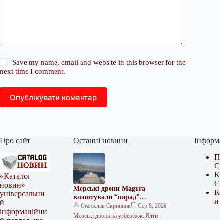
Save my name, email and website in this browser for the
next time I comment.
Опублікувати коментар
Про сайт
Останні новини
Інформ
П
С
К
«Каталог
С
новин» —
Морські дрони Magura
К
універсальни
влаштували “парад”
и
й
неподалік Ялти
Станіслав Скрипник
Сер 8, 2026
інформаційни
Морські дрони на узбережжі Ялти