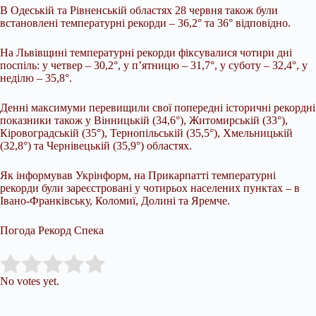
В Одеській та Рівненській областях 28 червня також були
встановлені температурні рекорди – 36,2° та 36° відповідно.
На Львівщині температурні рекорди фіксувалися чотири дні
поспіль: у четвер – 30,2°, у п’ятницю – 31,7°, у суботу – 32,4°, у
неділю – 35,8°.
Денні максимуми перевищили свої попередні історичні рекордні
показники також у Вінницькій (34,6°), Житомирській (33°),
Кіровоградській (35°), Тернопільській (35,5°), Хмельницькій
(32,8°) та Чернівецькій (35,9°) областях.
Як інформував Укрінформ, на Прикарпатті температурні
рекорди були зареєстровані у чотирьох населених пунктах – в
Івано-Франківську, Коломиї, Долині та Яремче.
Погода Рекорд Спека
Submit Rating
Rate this item:
No votes yet.