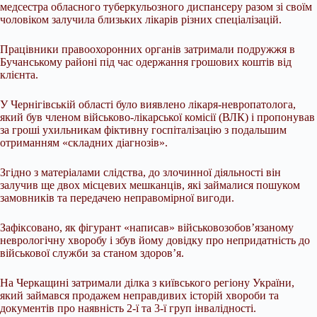
медсестра обласного туберкульозного диспансеру разом зі своїм
чоловіком залучила близьких лікарів різних спеціалізацій.
Працівники правоохоронних органів затримали подружжя в
Бучанському районі під час одержання грошових коштів від
клієнта.
У Чернігівській області було виявлено лікаря-невропатолога,
який був членом військово-лікарської комісії (ВЛК) і пропонував
за гроші ухильникам фіктивну госпіталізацію з подальшим
отриманням «складних діагнозів».
Згідно з матеріалами слідства, до злочинної діяльності він
залучив ще двох місцевих мешканців, які займалися пошуком
замовників та передачею неправомірної вигоди.
Зафіксовано, як фігурант «написав» військовозобов’язаному
неврологічну хворобу і збув йому довідку про непридатність до
військової служби за станом здоров’я.
На Черкащині затримали ділка з київського регіону України,
який займався продажем неправдивих історій хвороби та
документів про наявність 2-ї та 3-ї груп інвалідності.