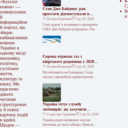
К
«Каталог
С
новин» —
Стан Джо Байдена: рак
К
універсальни
простати діагностували в
и
й
кістках
Поліна Більченко
Сер 10, 2026
інформаційни
Стан здоров’я колишнього президента
й портал, що
США Джо Байдена погіршився. Рак
збирає
простати, який у нього діагностували
найважливіші
раніше, поширився на кістки та інші…
новини
України в
одному місці:
Європа отримає газ з
економіку,
кіпрського родовища у 2028
політику,
році
Поліна Більченко
Сер 10, 2026
суспільне
Нестабільність на Близькому Сході
життя,
змушує європейські країни шукати
культуру та
нові маршрути та джерела газу.
науку. Ми
Європейські споживачі можуть
прагнемо
отримати природний газ із…
давати
читачам
Україна готує службу
структурован
легіонерів: як залучити
у й повну
іноземних військових
Станіслав Скрипник
Сер 10, 2026
картину подій
в країні.
Україна дедалі активніше залучає
іноземців до свого війська. Нині нашу
Щодня —