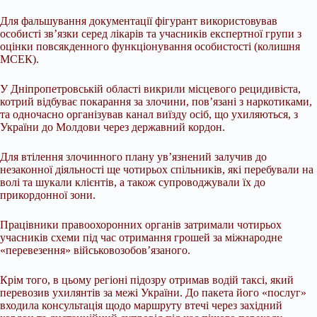
Для фальшування документації фігурант використовував
особисті зв’язки серед лікарів та учасників експертної групи з
оцінки повсякденного функціонування особистості (колишня
МСЕК).
У Дніпропетровській області викрили місцевого рецидивіста,
котрий відбуває покарання за злочини, пов’язані з наркотиками,
та одночасно організував канал виїзду осіб, що ухиляються, з
України до Молдови через державний кордон.
Для втілення злочинного плану ув’язнений залучив до
незаконної діяльності ще чотирьох спільників, які перебували на
волі та шукали клієнтів, а також супроводжували їх до
прикордонної зони.
Працівники правоохоронних органів затримали чотирьох
учасників схеми під час отримання грошей за міжнародне
«перевезення» військовозобов’язаного.
Крім того, в цьому регіоні підозру отримав водій таксі, який
перевозив ухилянтів за межі України. До пакета його «послуг»
входила консультація щодо маршруту втечі через західний