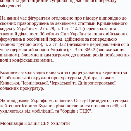
кордон та дистанційний супровід під час пішого переходу
місцевості.
На даний час фігурантам оголошено про підозру відповідно до
скоєних правопорушень за декількома статтями Кримінального
кодексу України: ч. 2 ст. 28, ч. 1 ст. 114-1 (перешкоджання
законній діяльності Збройних Сил України та інших військових
формувань в особливий період, здійснене за попередньою
змовою групою осіб); ч. 2 ст. 332 (незаконне переправлення осіб
через державний кордон України); ч. 3 ст. 369-2 (зловживання
впливом). Зловмисникам загрожує до восьми років позбавлення
волі з конфіскацією майна.
Комплекс заходів здійснювався за процесуального керівництва
Слобожанської окружної прокуратури м. Дніпра, а також
Київської, Чернігівської, Черкаської та Дніпропетровської
обласних прокуратур.
Як повідомляв Укрінформ, очільник Офісу Президента, генерал-
лейтенант Кирило Буданов різко висловився стосовно осіб, які
ухиляються від мобілізації, та "борців з ТЦК".
Мобілізація Поліція СБУ Ухилянти