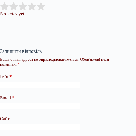
Submit Rating
Rate this item:
No votes yet.
Залишити відповідь
Ваша e-mail адреса не оприлюднюватиметься.
Обов’язкові поля
позначені
*
Ім’я
*
Email
*
Сайт