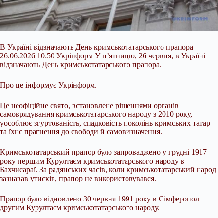
В Україні відзначають День кримськотатарського прапора
26.06.2026 10:50 Укрінформ У п’ятницю, 26 червня, в Україні
відзначають День кримськотатарського прапора.
Про це інформує Укрінформ.
Це неофіційне свято, встановлене рішеннями органів
самоврядування кримськотатарського народу з 2010 року,
уособлює згуртованість, спадковість поколінь кримських татар
та їхнє прагнення до свободи й самовизначення.
Кримськотатарський прапор було запроваджено у грудні 1917
року першим Курултаєм
кримськотатарського народу в
Бахчисараї. За радянських часів, коли кримськотатарський народ
зазнавав утисків, прапор не використовувався.
Прапор було відновлено 30 червня 1991 року в Сімферополі
другим Курултаєм кримськотатарського народу.