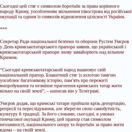
Сьогодні цей стяг є символом боротьби за права корінного
народу Криму, уособленням звільнення півострова від російської
окупації та одним із символів відновлення цілісності України.
***
Секретар Ради національної безпеки та оборони Рустем Умєров
у День кримськотатарського прапора заявив, що український і
кримськотатарський прапори знову замайоріють над вільним
Кримом.
“Сьогодні кримськотатарський народ вшановує свій
національний прапор. Блакитний стяг із золотою тамгою
уособлює багатовікову історію, пам’ять про пережиті
випробування та незмінне прагнення кримських татар жити
вільно на своїй землі”, – написав він у Телеграмі.
Умєров додав, що кримські татари пройшли крізь депортацію,
репресії та переслідування, але зберегли свою самобутність,
культуру й традиції. За його словами, сьогодні, в умовах
тимчасової окупації Криму, цей прапор став символом
незламності, національного опору та боротьби за право жити
вдома – на своїй землі.