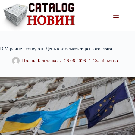
Перейти
до
вмісту
В Украине чествують День кримськотатарського стяга
Поліна Більченко
26.06.2026
Суспільство