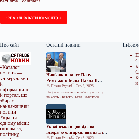
next time I comment.
Опублікувати коментар
Про сайт
Останні новини
Інформ
П
С
К
«Каталог
С
новин» —
Нацбанк вшанує Папу
К
універсальни
Римського Івана Павла II
и
й
пам’ятною монетою
Павло Рудик
Сер 8, 2026
інформаційни
Нацбанк випустить пам’ятну монету
й портал, що
на честь Святого Папи Римського
збирає
Івана Павла II Національний банк
найважливіші
України планує випустити пам’ятну
новини
монету, присвячену…
України в
одному місці:
Українська відповідь на
економіку,
інтерв’ю олігарха: аналіз для
політику,
The National Interest
Павло Рудик
Сер 8, 2026