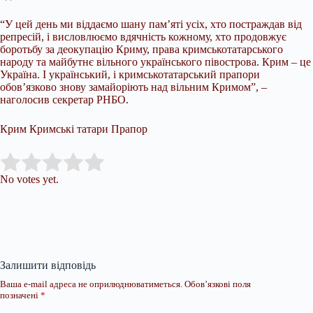
“У цей день ми віддаємо шану пам’яті усіх, хто постраждав від
репресій, і висловлюємо вдячність кожному, хто продовжує
боротьбу за деокупацію Криму, права кримськотатарського
народу та майбутнє вільного українського півострова. Крим – це
Україна. І український, і кримськотатарський прапори
обов’язково знову замайоріють над вільним Кримом”, –
наголосив секретар РНБО.
Крим Кримські татари Прапор
Submit Rating
Rate this item:
No votes yet.
Залишити відповідь
Ваша e-mail адреса не оприлюднюватиметься.
Обов’язкові поля
позначені
*