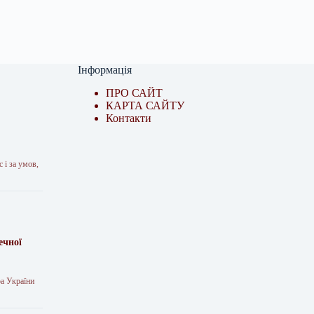
Інформація
ПРО САЙТ
КАРТА САЙТУ
Контакти
 і за умов,
ечної
ра України