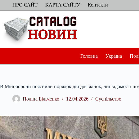
Перейти
ПРО САЙТ
КАРТА САЙТУ
Контакти
до
вмісту
Головна
Україна
Пол
В Міноборони пояснили порядок дій для жінок, чиї відомості по
Поліна Більченко
12.04.2026
Суспільство