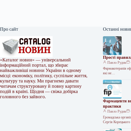
Про сайт
Останні нови
Прості правил
«Каталог новин» — універсальний
Павло Рудик
інформаційний портал, що збирає
Фармакотерапія ефе
найважливіші новини України в одному
які не…
місці: економіку, політику, суспільне життя,
культуру та науку. Ми прагнемо давати
читачам структуровану й повну картину
подій в країні. Щодня — свіжа добірка
головного без зайвого.
Фармацевти ви
практики
Павло Рудик
Громадська органі
Сергія Корецького 