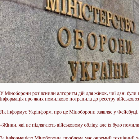
У Міноборони роз’яснили алгоритм дій для жінок, чиї дані були 
інформація про яких помилково потрапила до реєстру військовоз
Як інформує Укрінформ, про це Міноборони заявляє у Фейсбуці.
«Жінки, які не підлягають військовому обліку, але їх було помил
За інформацією Міноборони, проблема має окремий технічний ха