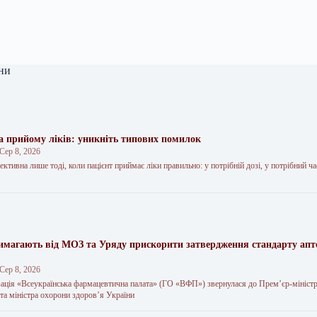
ни
а прийому ліків: уникніть типових помилок
Сер 8, 2026
ктивна лише тоді, коли пацієнт приймає ліки правильно: у потрібній дозі, у потрібний час
магають від МОЗ та Уряду прискорити затвердження стандарту апт
Сер 8, 2026
зація «Всеукраїнська фармацевтична палата» (ГО «ВФП») звернулася до Прем’єр-мініст
та міністра охорони здоров’я України