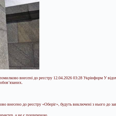
помилково внесені до реєстру 12.04.2026 03:28 Укрінформ У відо
обов’язаних.
ково внесено до реєстру «Оберіг», будуть виключені з нього до з
рактер, а не є поширеною.