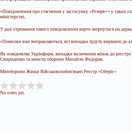
«Повідомлення про стягнення у застосунку «Резерв+» у таких си
міністерстві.
У разі отримання такого повідомлення варто звернутися на держа
«Помилки вже виправляються, всі випадки будуть вирішені до кі
Як повідомляв Укрінформ, випадки включення жінок до реєстру в
Свириденко та міністр оборони Михайло Федоров.
Міноборони Жінки Військовозобов'язані Реєстр «Оберіг»
Submit Rating
Rate this item:
No votes yet.