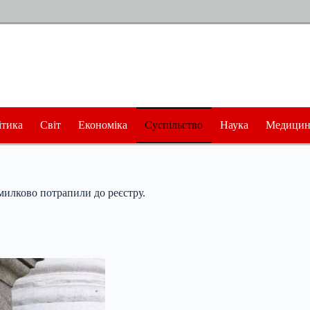
ітика
Світ
Економіка
Суспільство
Наука
Медицин
милково потрапили до реєстру.