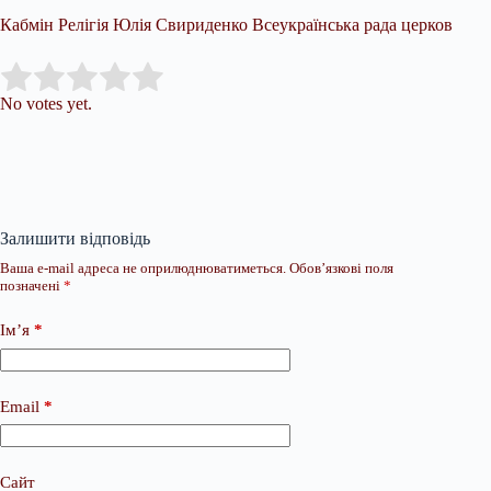
Кабмін Релігія Юлія Свириденко Всеукраїнська рада церков
Submit Rating
Rate this item:
No votes yet.
Залишити відповідь
Ваша e-mail адреса не оприлюднюватиметься.
Обов’язкові поля
позначені
*
Ім’я
*
Email
*
Сайт