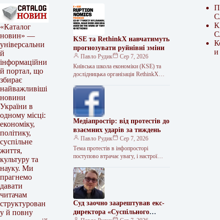
П
С
К
«Каталог
С
новин» —
KSE та RethinkX навчатимуть
К
універсальни
прогнозувати руйнівні зміни
и
й
Павло Рудик
Сер 7, 2026
інформаційни
Київська школа економіки (KSE) та
й портал, що
дослідницька організація RethinkX
збирає
започатковують спільний онлайн-курс
найважливіші
«Економіка руйнівних змін». Це
новини
тритижнева програма, що
України в
одному місці:
Медіапростір: від протестів до
економіку,
взаємних ударів за тиждень
політику,
Павло Рудик
Сер 7, 2026
суспільне
Тема протестів в інфопросторі
життя,
поступово втрачає увагу, і настрої
культуру та
знову визначають взаємні удари.
науку. Ми
Зведення з інформаційної війни за 25–
прагнемо
31 липня…
давати
читачам
Суд заочно заарештував екс-
структурован
директора «Суспільного
у й повну