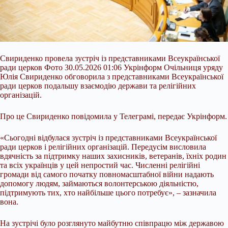
Свириденко провела зустріч із представниками Всеукраїнської
ради церков Фото 30.05.2026 01:06 Укрінформ Очільниця уряду
Юлія Свириденко обговорила з представниками Всеукраїнської
ради церков подальшу взаємодію держави та релігійних
організацій.
Про це Свириденко повідомила у Телеграмі, передає Укрінформ.
«Сьогодні відбулася зустріч із представниками Всеукраїнської
ради церков і релігійних організацій. Передусім висловила
вдячність за підтримку наших захисників, ветеранів, їхніх родин
та
всіх українців у цей непростий час. Численні релігійні
громади від самого початку повномасштабної війни надають
допомогу людям, займаються волонтерською діяльністю,
підтримують тих, хто найбільше цього потребує», – зазначила
вона.
На зустрічі було розглянуто майбутню співпрацю між державою