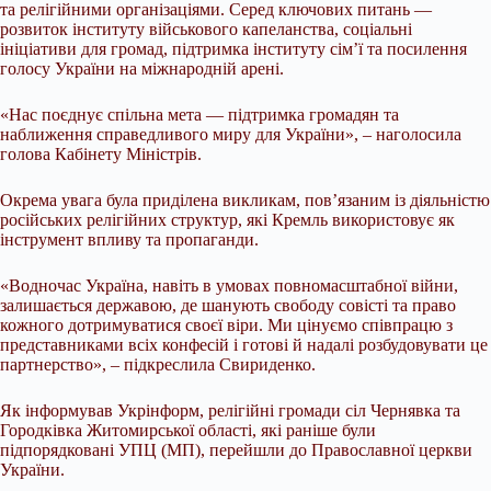
та релігійними організаціями. Серед ключових питань —
розвиток інституту військового капеланства, соціальні
ініціативи для громад, підтримка інституту сім’ї та посилення
голосу України на міжнародній арені.
«Нас поєднує спільна мета — підтримка громадян та
наближення справедливого миру для України», – наголосила
голова Кабінету Міністрів.
Окрема увага була приділена викликам, пов’язаним із діяльністю
російських релігійних структур, які Кремль використовує як
інструмент впливу та пропаганди.
«Водночас Україна, навіть в умовах повномасштабної війни,
залишається державою, де шанують свободу совісті та право
кожного дотримуватися своєї віри. Ми цінуємо співпрацю з
представниками всіх конфесій і готові й надалі розбудовувати це
партнерство», – підкреслила Свириденко.
Як інформував Укрінформ, релігійні громади сіл Чернявка та
Городківка Житомирської області, які раніше були
підпорядковані УПЦ (МП), перейшли до Православної церкви
України.