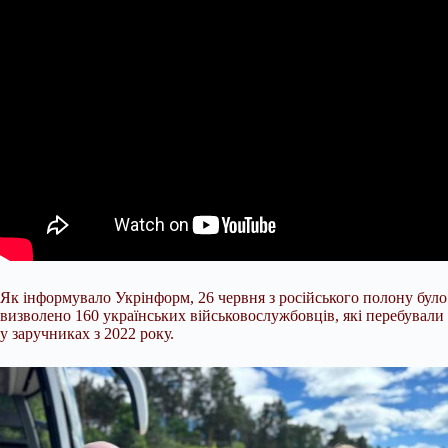
Як інформувало Укрінформ, 26 червня з російського полону було
визволено 160 українських військовослужбовців, які перебували
у заручниках з 2022 року.