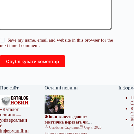
Save my name, email and website in this browser for the
next time I comment.
Опублікувати коментар
Про сайт
Останні новини
Інформ
П
С
К
«Каталог
С
новин» —
Жінки живуть довше:
К
універсальни
генетична перевага чи
и
й
материнський інстинкт?
Станіслав Скрипник
Сер 7, 2026
інформаційни
Біологи запропонували нове