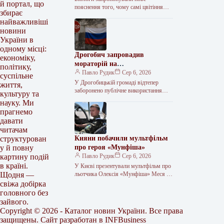
й портал, що
пояснення того, чому самі цвітіння
збирає
багацтво відійдуть живіть доьше за
найважливіші
самі цвітіння, хоча вітрачають більше
новини
ресурсів на…
України в
одному місці:
Дрогобич запровадив
економіку,
мораторій на
політику,
російськомовний культурний
Павло Рудик
Сер 6, 2026
суспільне
продукт
У Дрогобицькій громаді відтепер
життя,
заборонено публічне використання
культуру та
російськомовного культурного
науку. Ми
продукту. Таке рішення одноголосно
прагнемо
ухвалила міська рада у четвер, 6
давати
серпня.…
читачам
Кияни побачили мультфільм
структурован
про героя «Мунфіша»
у й повну
Павло Рудик
Сер 6, 2026
картину подій
в країні.
У Києві презентували мультфільм про
льотчика Олексія «Мунфіша» Меся У
Щодня —
Музеї війни відбулася презентація
свіжа добірка
першого мультфільму з серії «Книга-
головного без
мандрівка. Герої»,…
зайвого.
Copyright © 2026 - Каталог новин України. Все права
защищены. Сайт разработан в
INFBusiness