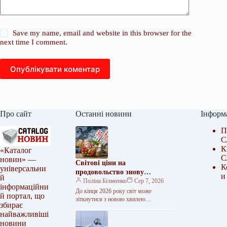
Save my name, email and website in this browser for the
next time I comment.
Опублікувати коментар
Про сайт
Останні новини
Інформ
П
С
К
«Каталог
С
новин» —
Світові ціни на
К
універсальни
продовольство знову
и
й
потягнуться вгору – FAO
Поліна Більченко
Сер 7, 2026
інформаційни
До кінця 2026 року світ може
й портал, що
зіткнутися з новою хвилею
збирає
продовольчої інфляції, а вже у 2027
найважливіші
році зростання цін на…
новини