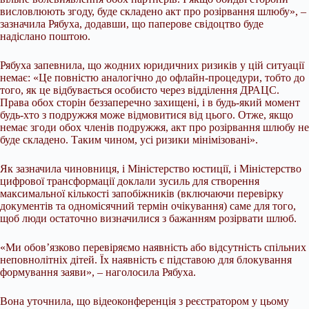
висловлюють згоду, буде складено акт про розірвання шлюбу», –
зазначила Рябуха, додавши, що паперове свідоцтво буде
надіслано поштою.
Рябуха запевнила, що жодних юридичних ризиків у цій ситуації
немає: «Це повністю аналогічно до офлайн-процедури, тобто до
того, як це відбувається особисто через відділення ДРАЦС.
Права обох сторін беззаперечно захищені, і в будь-який момент
будь-хто з подружжя може відмовитися від цього. Отже, якщо
немає згоди обох членів подружжя, акт про розірвання шлюбу не
буде складено. Таким чином, усі ризики мінімізовані».
Як зазначила чиновниця, і Міністерство юстиції, і Міністерство
цифрової трансформації доклали зусиль для створення
максимальної кількості запобіжників (включаючи перевірку
документів та одномісячний термін очікування) саме для того,
щоб люди остаточно визначилися з бажанням розірвати шлюб.
«Ми обов’язково перевіряємо наявність або відсутність спільних
неповнолітніх дітей. Їх наявність є підставою для блокування
формування заяви», – наголосила Рябуха.
Вона уточнила, що відеоконференція з реєстратором у цьому