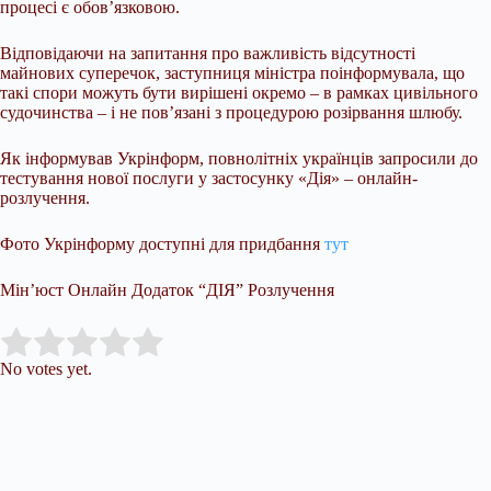
процесі є обов’язковою.
Відповідаючи на запитання про важливість відсутності
майнових суперечок, заступниця міністра поінформувала, що
такі спори можуть бути вирішені окремо – в рамках цивільного
судочинства – і не пов’язані з процедурою розірвання шлюбу.
Як інформував Укрінформ, повнолітніх українців запросили до
тестування нової послуги у застосунку «Дія» – онлайн-
розлучення.
Фото Укрінформу доступні для придбання
тут
Мін’юст Онлайн Додаток “ДІЯ” Розлучення
Submit Rating
Rate this item:
No votes yet.