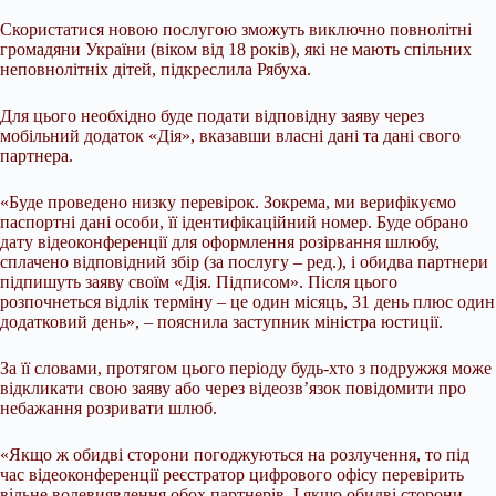
Скористатися новою послугою зможуть виключно повнолітні
громадяни України (віком від 18 років), які не мають спільних
неповнолітніх дітей, підкреслила Рябуха.
Для цього необхідно буде подати відповідну заяву через
мобільний додаток «Дія», вказавши власні дані та дані свого
партнера.
«Буде проведено низку перевірок. Зокрема, ми верифікуємо
паспортні дані особи, її ідентифікаційний номер. Буде обрано
дату відеоконференції для оформлення розірвання шлюбу,
сплачено відповідний збір (за послугу – ред.), і обидва партнери
підпишуть заяву своїм «Дія. Підписом». Після цього
розпочнеться відлік терміну – це один місяць, 31 день плюс один
додатковий день», – пояснила заступник міністра юстиції.
За її словами, протягом цього періоду будь-хто з подружжя може
відкликати свою заяву або через відеозв’язок повідомити про
небажання розривати шлюб.
«Якщо ж обидві сторони погоджуються на розлучення, то під
час відеоконференції реєстратор цифрового офісу перевірить
вільне волевиявлення обох партнерів. І якщо обидві сторони