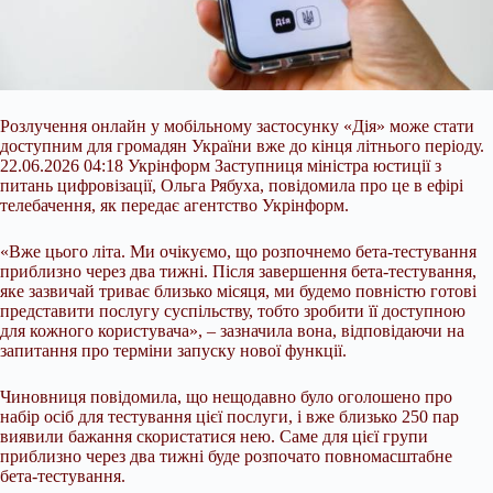
Розлучення онлайн у мобільному застосунку «Дія» може стати
доступним для громадян України вже до кінця літнього періоду.
22.06.2026 04:18 Укрінформ Заступниця міністра юстиції з
питань цифровізації, Ольга Рябуха, повідомила про це в ефірі
телебачення, як передає агентство Укрінформ.
«Вже цього літа. Ми очікуємо, що розпочнемо бета-тестування
приблизно через два тижні. Після завершення бета-тестування,
яке зазвичай триває близько місяця, ми будемо повністю готові
представити послугу суспільству,
тобто зробити її доступною
для кожного користувача», – зазначила вона, відповідаючи на
запитання про терміни запуску нової функції.
Чиновниця повідомила, що нещодавно було оголошено про
набір осіб для тестування цієї послуги, і вже близько 250 пар
виявили бажання скористатися нею. Саме для цієї групи
приблизно через два тижні буде розпочато повномасштабне
бета-тестування.