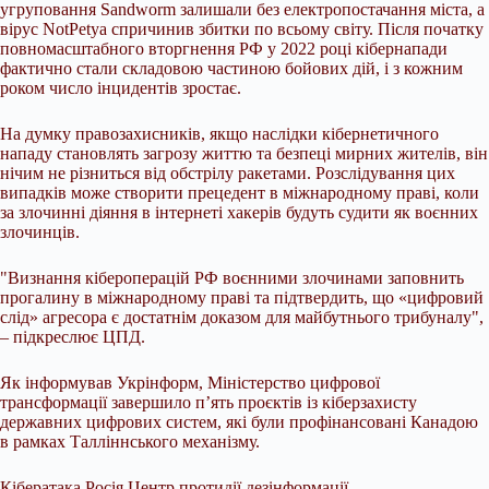
угруповання Sandworm залишали без електропостачання міста, а
вірус NotPetya спричинив збитки по всьому світу. Після початку
повномасштабного вторгнення РФ у 2022 році кібернапади
фактично стали складовою частиною бойових дій, і з кожним
роком число інцидентів зростає.
На думку правозахисників, якщо наслідки кібернетичного
нападу становлять загрозу життю та безпеці мирних жителів, він
нічим не різниться від обстрілу ракетами. Розслідування цих
випадків може створити прецедент в міжнародному праві, коли
за злочинні діяння в інтернеті хакерів будуть судити як воєнних
злочинців.
"Визнання кібероперацій РФ воєнними злочинами заповнить
прогалину в міжнародному праві та підтвердить, що «цифровий
слід» агресора є достатнім доказом для майбутнього трибуналу",
– підкреслює ЦПД.
Як інформував Укрінформ, Міністерство цифрової
трансформації завершило п’ять проєктів із кіберзахисту
державних цифрових систем, які були профінансовані Канадою
в рамках Талліннського механізму.
Кібератака Росія Центр протидії дезінформації