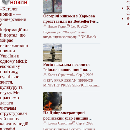
С
К
«Каталог
С
новин» —
Обгорілі книжки з Харкова
К
універсальни
представили на BestsellerFest у
и
й
Львові
Павло Рудик
Сер 9, 2026
інформаційни
Видавництво “Фабула” та інші
й портал, що
видавництва корпорації RNK-Ranok
збирає
привезли на фестиваль BestsellerFest у
найважливіші
Львові обгорілі примірники книжок зі
новини
складу, який 1…
України в
одному місці:
Росія наказала посилити
економіку,
“вільне полювання” на
політику,
автомобілі на Херсонщині
Ксенія Сіроштан
Сер 9, 2026
суспільне
© EPA-EFE/RUSSIAN DEFENCE
життя,
MINISTRY PRESS SERVICE Росіяни
культуру та
щодня атакують цей регіон із різного
науку. Ми
озброєння. Військове командування
прагнемо
РФ наказало своїм солдатам…
давати
читачам
На Дніпропетровщині
структурован
російський удар знищив
у й повну
автобус, загинув водій
Ксенія Сіроштан
Сер 9, 2026
картину подій
в країні.
Російські війська в суботу, 8 серпня,