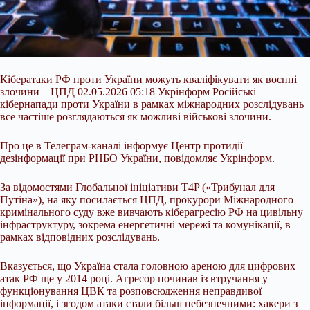
Кібератаки РФ проти України можуть кваліфікувати як воєнні
злочини – ЦПД 02.05.2026 05:18 Укрінформ Російські
кібернапади проти України в рамках міжнародних розслідувань
все частіше розглядаються як можливі військові злочини.
Про це в Телеграм-каналі інформує Центр протидії
дезінформації при РНБО України, повідомляє Укрінформ.
За відомостями Глобальної ініціативи T4P («Трибунал для
Путіна»), на яку посилається ЦПД, прокурори Міжнародного
кримінального суду вже вивчають кіберагресію
РФ на цивільну
інфраструктуру, зокрема енергетичні мережі та комунікації, в
рамках відповідних розслідувань.
Вказується, що Україна стала головною ареною для цифрових
атак РФ ще у 2014 році. Агресор починав із втручання у
функціонування ЦВК та розповсюдження неправдивої
інформації, і згодом атаки стали більш небезпечними: хакери з