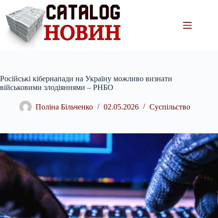
Перейти
до
вмісту
Російські кібернапади на Україну можливо визнати
військовими злодіяннями – РНБО
Поліна Більченко
02.05.2026
Суспільство