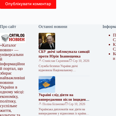
Опублікувати коментар
Про сайт
Останні новини
Інформ
П
С
К
«Каталог
С
новин» —
СБУ двічі заблокувала санкції
К
універсальни
проти Юрія Іванющенка
и
й
Станіслав Скрипник
Сер 10, 2026
інформаційни
Служба безпеки України двічі
й портал, що
відмовила Національному
збирає
антикорупційному бюро в ініціюванні
найважливіші
запровадження санкцій стосовно
новини
колишнього народного депутата від
«Партії
України в
одному місці:
Україні слід діяти на
економіку,
випередження після інциденту
політику,
в Косово, наголосив Грубінко
Поліна Більченко
Сер 10, 2026
суспільне
Українська дипломатія має діяти на
життя,
випередження у відносинах із країнами
культуру та