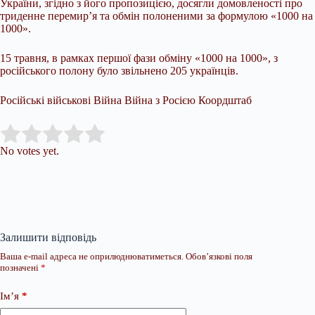
України, згідно з його пропозицією, досягли домовленості про
триденне перемир’я та обмін полоненими за формулою «1000 на
1000».
15 травня, в рамках першої фази обміну «1000 на 1000», з
російського полону було звільнено 205 українців.
Російські військові Війна Війна з Росією Коордштаб
Submit Rating
Rate this item:
No votes yet.
Залишити відповідь
Ваша e-mail адреса не оприлюднюватиметься.
Обов’язкові поля
позначені
*
Ім’я
*