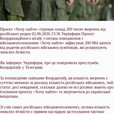
Проєкт «Хочу найти» отримав понад 200 тисяч звернень від
російських родин 02.06.2026 23:36 Укрінформ Проєкт
Координаційного штабу з питань поводження з
військовополоненими «Хочу найти» зафіксував 200 084 запити
від родичів російських військовослужбовців, які розшукують
зниклих безвісти.
Як інформує Укрінформ, про це повідомила пресслужба
Коордштабу у Телеграмі.
За попередніми оцінками Коордштабу, ця кількість звернень є
суттєво меншою за реальну кількість російських військових, чий
статус досі невідомий, оскільки далеко не всі росіяни знають про
існування проєкту «Хочу найти» та звертаються до української
ініціативи.
Зі слів самих російських військовополонених, велика кількість
зниклих безвісти є прямим наслідком застосування тактики