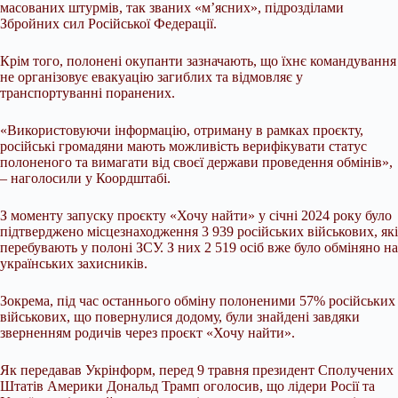
масованих штурмів, так званих «м’ясних», підрозділами
Збройних сил Російської Федерації.
Крім того, полонені окупанти зазначають, що їхнє командування
не організовує евакуацію загиблих та відмовляє у
транспортуванні поранених.
«Використовуючи інформацію, отриману в рамках проєкту,
російські громадяни мають можливість верифікувати статус
полоненого та вимагати від своєї держави проведення обмінів»,
– наголосили у Коордштабі.
З моменту запуску проєкту «Хочу найти» у січні 2024 року було
підтверджено місцезнаходження 3 939 російських військових, які
перебувають у полоні ЗСУ. З них 2 519 осіб вже було обміняно на
українських захисників.
Зокрема, під час останнього обміну полоненими 57% російських
військових, що повернулися додому, були знайдені завдяки
зверненням родичів через проєкт «Хочу найти».
Як передавав Укрінформ, перед 9 травня президент Сполучених
Штатів Америки Дональд Трамп оголосив, що лідери Росії та