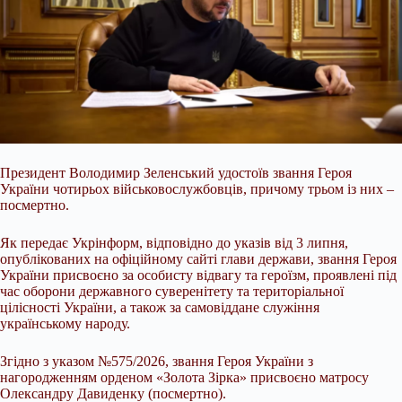
Президент Володимир Зеленський удостоїв звання Героя
України чотирьох військовослужбовців, причому трьом із них –
посмертно.
Як передає Укрінформ, відповідно до указів від 3 липня,
опублікованих на офіційному сайті глави держави, звання Героя
України присвоєно за особисту відвагу та героїзм, проявлені під
час оборони державного суверенітету та територіальної
цілісності України, а також за
самовіддане служіння
українському народу.
Згідно з указом №575/2026, звання Героя України з
нагородженням орденом «Золота Зірка» присвоєно матросу
Олександру Давиденку (посмертно).