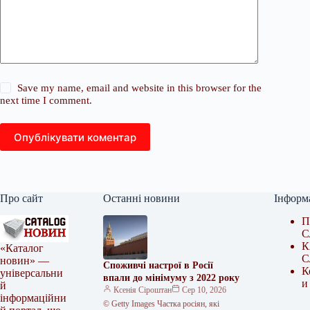
Save my name, email and website in this browser for the
next time I comment.
Опублікувати коментар
Про сайт
Останні новини
Інформ
П
С
К
«Каталог
С
новин» —
Споживчі настрої в Росії
К
універсальни
впали до мінімуму з 2022 року
и
й
Ксенія Сіроштан
Сер 10, 2026
інформаційни
© Getty Images Частка росіян, які