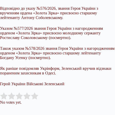
Відповідно до указу №576/2026, звання Героя України з
врученням ордена «Золота Зірка» присвоєно старшому
лейтенанту Антону Соболевському.
Указом №577/2026 звання Героя України з нагородженням
орденом «Золота Зірка» присвоєно молодшому сержанту
Ростиславу Соколовському (посмертно).
Також указом №578/2026 звання Героя України з нагородженням
орденом «Золота Зірка» присвоєно старшому лейтенанту
Богдану Усенку (посмертно).
Як раніше повідомляв Укрінформ, Зеленський вручив відзнаки
пораненим захисникам в Одесі.
Герой України Військові Зеленський
Submit Rating
Rate this item:
No votes yet.