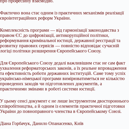
про професійну взаємодію.
Фактично вона стає одним із практичних механізмів реалізації
євроінтеграційних реформ України.
Комплексність програми — від гармонізації законодавства з
правом ЄС до цифровізації, антикорупційної політики,
реформування кримінальної юстиції, державної реєстрації та
розвитку правових сервісів — повністю відповідає сучасній
логіці політики розширення Європейського Союзу.
Для Європейського Союзу дедалі важливішим стає не сам факт
ухвалення реформаторських законів, а їх реальне впровадження
та ефективність роботи державних інституцій. Саме тому успіх
українсько-німецької програми вимірюватиметься не кількістю
проведених заходів чи підготовлених документів, а
практичними змінами в роботі системи юстиції.
У цьому сенсі документ є не лише інструментом двостороннього
співробітництва, а й одним із елементів практичної підготовки
України до повноправного членства в Європейському Союзі.
Діана Горбачук, Данило Опанасенко, Київ