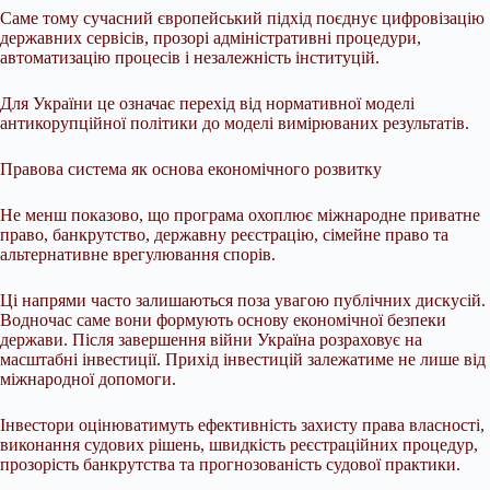
Саме тому сучасний європейський підхід поєднує цифровізацію
державних сервісів, прозорі адміністративні процедури,
автоматизацію процесів і незалежність інституцій.
Для України це означає перехід від нормативної моделі
антикорупційної політики до моделі вимірюваних результатів.
Правова система як основа економічного розвитку
Не менш показово, що програма охоплює міжнародне приватне
право, банкрутство, державну реєстрацію, сімейне право та
альтернативне врегулювання спорів.
Ці напрями часто залишаються поза увагою публічних дискусій.
Водночас саме вони формують основу економічної безпеки
держави. Після завершення війни Україна розраховує на
масштабні інвестиції. Прихід інвестицій залежатиме не лише від
міжнародної допомоги.
Інвестори оцінюватимуть ефективність захисту права власності,
виконання судових рішень, швидкість реєстраційних процедур,
прозорість банкрутства та прогнозованість судової практики.