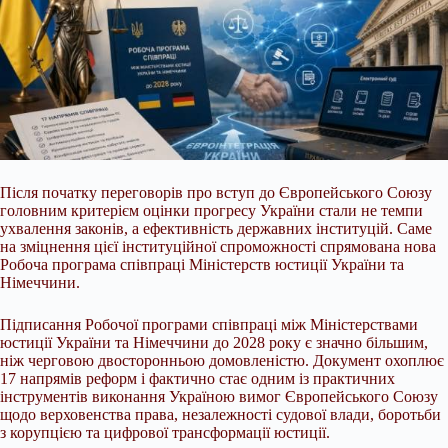
Після початку переговорів про вступ до Європейського Союзу
головним критерієм оцінки прогресу України стали не темпи
ухвалення законів, а ефективність державних інституцій. Саме
на зміцнення цієї інституційної спроможності спрямована нова
Робоча програма співпраці Міністерств юстиції України та
Німеччини.
Підписання Робочої програми співпраці між Міністерствами
юстиції України та Німеччини до 2028 року є значно більшим,
ніж черговою двосторонньою домовленістю. Документ охоплює
17 напрямів реформ і фактично стає одним із практичних
інструментів виконання Україною вимог Європейського Союзу
щодо верховенства права, незалежності судової влади, боротьби
з корупцією та цифрової трансформації юстиції.