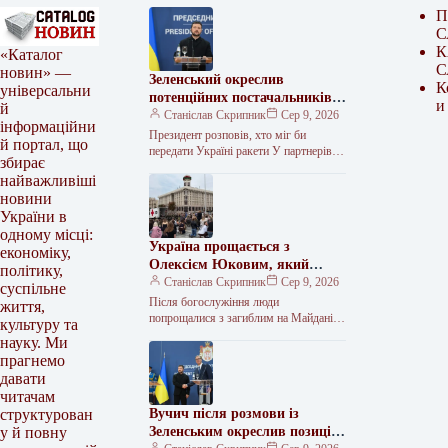
П
С
К
«Каталог
С
новин» —
Зеленський окреслив
К
універсальни
потенційних постачальників
и
й
ракет для Patriot
Станіслав Скрипник
Сер 9, 2026
інформаційни
Президент розповів, хто міг би
й портал, що
передати Україні ракети У партнерів є
збирає
запаси ракет для Patriot, які вони
найважливіші
могли б передати…
новини
України в
одному місці:
Україна прощається з
економіку,
Олексієм Юковим, який
політику,
понад 25 років шукав
Станіслав Скрипник
Сер 9, 2026
суспільне
загиблих на війні
Після богослужіння люди
життя,
попрощалися з загиблим на Майдані
культуру та
Незалежності Дружина Олексія під час
науку. Ми
прощання говорила про його роботу,
прагнемо
небезпеку, з…
давати
читачам
Вучич після розмови із
структурован
Зеленським окреслив позицію
у й повну