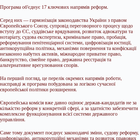
Програма об'єднує 17 ключових напрямів реформ.
Серед них — гармонізація законодавства України з правом
Європейського Союзу, супровід переговорного процесу щодо
вступу до ЄС, суддівське врядування, розвиток адвокатури та
нотаріату, судова експертиза, кримінальне право, пробація,
реформування пенітенціарної системи, цифровізація юстиції,
антикорупційна політика, механізми повернення та конфіскації
незаконно набутих активів, міжнародне приватне право,
банкрутство, сімейне право, державна реєстрація та
альтернативне врегулювання спорів.
На перший погляд, це перелік окремих напрямів роботи,
насправді ж програма побудована за логікою сучасної
європейської політики розширення.
Європейська комісія вже давно оцінює держав-кандидатів не за
кількістю реформ у конкретній сфері, а за здатністю забезпечити
комплексне функціонування всієї системи державного
управління.
Саме тому документ поєднує законодавчі зміни, судову реформу,
цифровізацію, антикорупційні механізми та розвиток правових