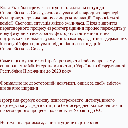
Коли Україна отримала статус кандидата на вступ до
Європейського Союзу, основна увага міжнародних партнерів
була прикута до виконання семи рекомендацій Європейської
комісії. Сьогодні ситуація якісно змінилася. Після відкриття
переговорного процесу євроінтеграційний процес переходить у
нову фазу, де визначальним фактором стає не політична
підтримка чи кількість ухвалених законів, а здатність державних
інституцій функціонувати відповідно до стандартів
Європейського Союзу.
Саме в цьому контексті треба розглядати Робочу програму
співпраці між Міністерствами юстиції України та Федеративної
Республіки Німеччини до 2028 року.
Формально це двосторонній документ, однак за своїм змістом
він значно ширший.
Програма формує основу довгострокового інституційного
партнерства у сфері юстиції та безпосередньо відповідає логіці
переговорного процесу щодо вступу України до ЄС.
Не технічна допомога, а інституційне партнерство