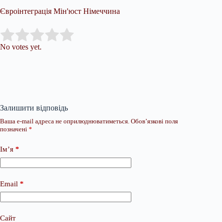
Євроінтеграція Мін'юст Німеччина
Submit Rating
Rate this item:
No votes yet.
Залишити відповідь
Ваша e-mail адреса не оприлюднюватиметься.
Обов’язкові поля
позначені
*
Ім’я
*
Email
*
Сайт