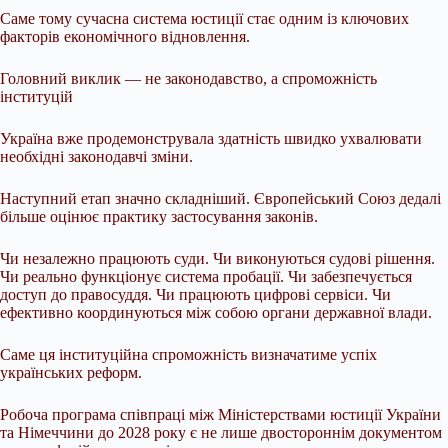
Саме тому сучасна система юстиції стає одним із ключових
факторів економічного відновлення.
Головний виклик — не законодавство, а спроможність
інституцій
Україна вже продемонструвала здатність швидко ухвалювати
необхідні законодавчі зміни.
Наступний етап значно складніший. Європейський Союз дедалі
більше оцінює практику застосування законів.
Чи незалежно працюють суди. Чи виконуються судові рішення.
Чи реально функціонує система пробації. Чи забезпечується
доступ до правосуддя. Чи працюють цифрові сервіси. Чи
ефективно координуються між собою органи державної влади.
Саме ця інституційна спроможність визначатиме успіх
українських реформ.
Робоча програма співпраці між Міністерствами юстиції України
та Німеччини до 2028 року є не лише двостороннім документом