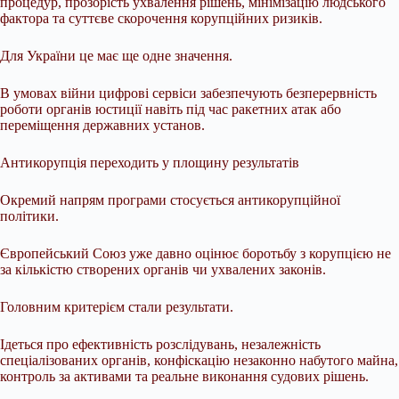
процедур, прозорість ухвалення рішень, мінімізацію людського
фактора та суттєве скорочення корупційних ризиків.
Для України це має ще одне значення.
В умовах війни цифрові сервіси забезпечують безперервність
роботи органів юстиції навіть під час ракетних атак або
переміщення державних установ.
Антикорупція переходить у площину результатів
Окремий напрям програми стосується антикорупційної
політики.
Європейський Союз уже давно оцінює боротьбу з корупцією не
за кількістю створених органів чи ухвалених законів.
Головним критерієм стали результати.
Ідеться про ефективність розслідувань, незалежність
спеціалізованих органів, конфіскацію незаконно набутого майна,
контроль за активами та реальне виконання судових рішень.