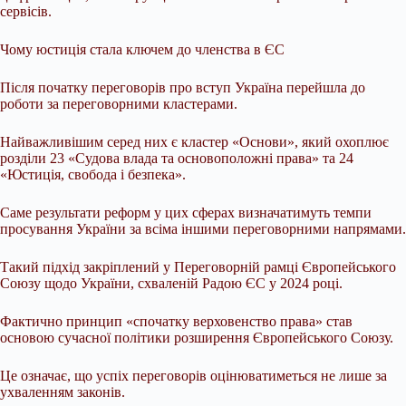
сервісів.
Чому юстиція стала ключем до членства в ЄС
Після початку переговорів про вступ Україна перейшла до
роботи за переговорними кластерами.
Найважливішим серед них є кластер «Основи», який охоплює
розділи 23 «Судова влада та основоположні права» та 24
«Юстиція, свобода і безпека».
Саме результати реформ у цих сферах визначатимуть темпи
просування України за всіма іншими переговорними напрямами.
Такий підхід закріплений у Переговорній рамці Європейського
Союзу щодо України, схваленій Радою ЄС у 2024 році.
Фактично принцип «спочатку верховенство права» став
основою сучасної політики розширення Європейського Союзу.
Це означає, що успіх переговорів оцінюватиметься не лише за
ухваленням законів.