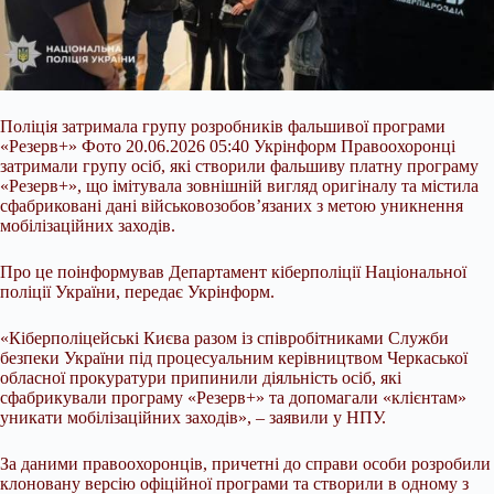
Поліція затримала групу розробників фальшивої програми
«Резерв+» Фото 20.06.2026 05:40 Укрінформ Правоохоронці
затримали групу осіб, які створили фальшиву платну програму
«Резерв+», що імітувала зовнішній вигляд оригіналу та містила
сфабриковані дані військовозобов’язаних з метою уникнення
мобілізаційних заходів.
Про це поінформував Департамент кіберполіції Національної
поліції України, передає Укрінформ.
«Кіберполіцейські Києва разом із співробітниками Служби
безпеки України під процесуальним
керівництвом Черкаської
обласної прокуратури припинили діяльність осіб, які
сфабрикували програму «Резерв+» та допомагали «клієнтам»
уникати мобілізаційних заходів», – заявили у НПУ.
За даними правоохоронців, причетні до справи особи розробили
клоновану версію офіційної програми та створили в одному з