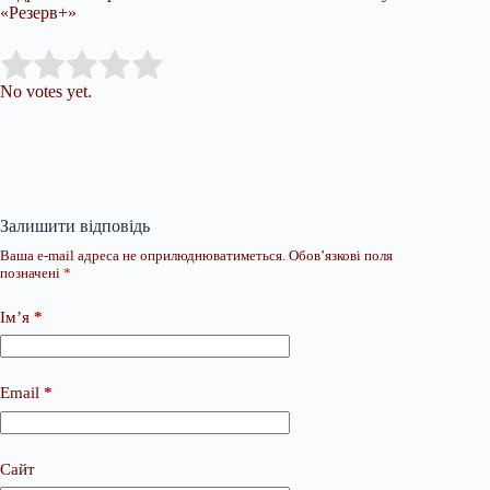
«Резерв+»
Submit Rating
Rate this item:
No votes yet.
Залишити відповідь
Ваша e-mail адреса не оприлюднюватиметься.
Обов’язкові поля
позначені
*
Ім’я
*
Email
*
Сайт