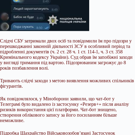
Слідчі СБУ затримали двох осіб та повідомили їм про підозри у
перешкоджанні законній діяльності ЗСУ в особливий період та
підробленні документів (ч. 2 ст. 28 ч. 1 ст. 114-1, ч. 3 ст. 358
Кримінального кодексу України). Суд обрав їм запобіжні заходи
у вигляді тримання під вартою. Підозрюваним загрожує до 8
років позбавлення волі.
Тривають слідчі заходи з метою виявлення можливих спільників
фігурантів.
Як повідомлялося, у Міноборони заявили, що чат-бот у
Телеграмі було видалено із застосунку «Резерв+» після аналізу
ризиків використання цієї платформи. Чат-бот знищено,
створення облікового запису за його посиланням більше
неможливе.
Підробка Шахрайство Військовозобов’язані Застосунок