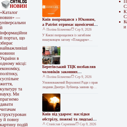
П
С
К
«Каталог
С
новин» —
Київ попрощався з Юковим,
К
універсальни
а Patriot отримає щомісячні
и
й
поставки ракет
Поліна Більченко
Сер 9, 2026
інформаційни
У Києві попрощалися із загиблим
й портал, що
пошуковцем загону «Плацдарм»
збирає
Олексієм Юковим. Президент України
найважливіші
Володимир Зеленський заявив, що
новини
США постачатимуть Україні
України в
одному місці:
Берегівський ТЦК позбавляв
економіку,
чоловіків законних
політику,
відстрочок масово
Поліна Більченко
Сер 9, 2026
суспільне
Уповноважений Верховної Ради з прав
життя,
людини Дмитро Лубінець заявив про
культуру та
масові порушення прав
науку. Ми
військовозобов’язаних та незаконне
прагнемо
позбавлення відстрочок у
давати
Берегівському
читачам
Київ під ударом: наслідки
структурован
обстрілу, пожежі та людські
у й повну
втрати
Станіслав Скрипник
Сер 9, 2026
картину подій